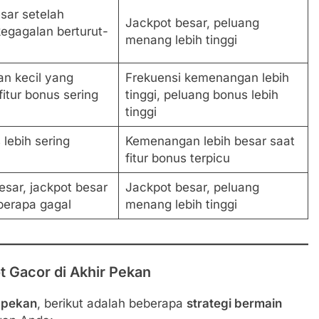
sar setelah
Jackpot besar, peluang
egagalan berturut-
menang lebih tinggi
n kecil yang
Frekuensi kemenangan lebih
fitur bonus sering
tinggi, peluang bonus lebih
tinggi
 lebih sering
Kemenangan lebih besar saat
fitur bonus terpicu
esar, jackpot besar
Jackpot besar, peluang
berapa gagal
menang lebih tinggi
t Gacor di Akhir Pekan
r pekan
, berikut adalah beberapa
strategi bermain