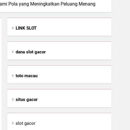
mahami Pola yang Meningkatkan Peluang Menang
LINK SLOT
dana slot gacor
toto macau
situs gacor
slot gacor