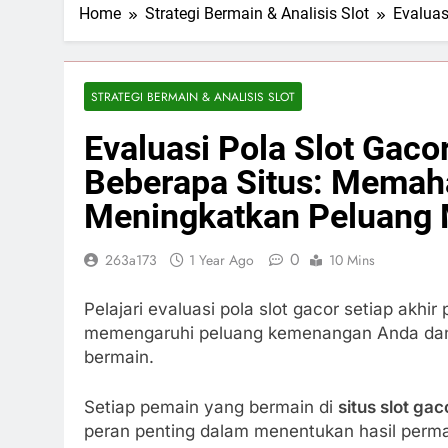
Home
Strategi Bermain & Analisis Slot
Evaluas
STRATEGI BERMAIN & ANALISIS SLOT
Evaluasi Pola Slot Gaco
Beberapa Situs: Memah
Meningkatkan Peluang
0
263a173
1 Year Ago
10 Mins
Pelajari evaluasi pola slot gacor setiap akhi
memengaruhi peluang kemenangan Anda dan
bermain.
Setiap pemain yang bermain di
situs slot gac
peran penting dalam menentukan hasil perma