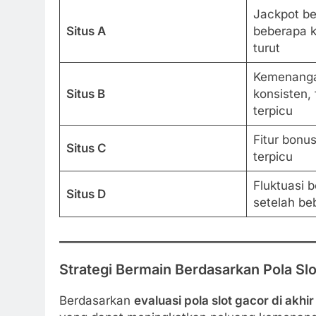
Jackpot be
Situs A
beberapa k
turut
Kemenanga
Situs B
konsisten, 
terpicu
Fitur bonus
Situs C
terpicu
Fluktuasi b
Situs D
setelah be
Strategi Bermain Berdasarkan Pola Slo
Berdasarkan
evaluasi pola slot gacor di akhi