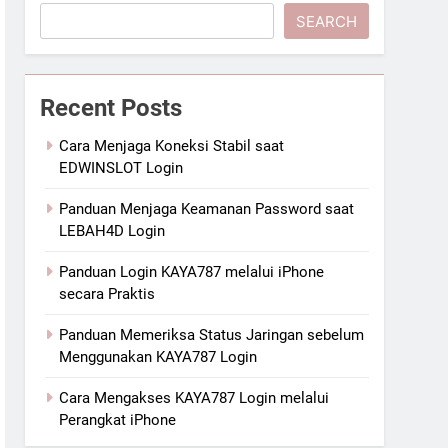
SEARCH
Recent Posts
Cara Menjaga Koneksi Stabil saat
EDWINSLOT Login
Panduan Menjaga Keamanan Password saat
LEBAH4D Login
Panduan Login KAYA787 melalui iPhone
secara Praktis
Panduan Memeriksa Status Jaringan sebelum
Menggunakan KAYA787 Login
Cara Mengakses KAYA787 Login melalui
Perangkat iPhone