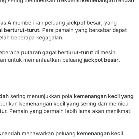
ng sering memberikan
frekuensi kemenangan rendah
tus A
memberikan peluang
jackpot besar
, yang
l berturut-turut
. Para pemain yang bersabar dapat
elah beberapa kegagalan.
beberapa
putaran gagal berturut-turut
di mesin
kan untuk memanfaatkan peluang
jackpot besar
.
n
ndah
sering menunjukkan pola
kemenangan kecil yang
mberikan
kemenangan kecil yang sering
dan memicu
atur. Pemain yang bermain lebih lama akan menikmati
as rendah
menawarkan peluang
kemenangan kecil