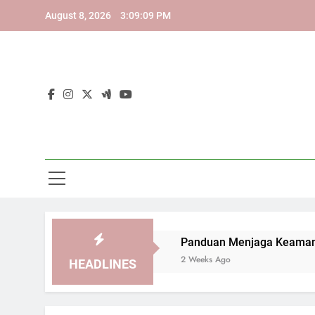
Skip
August 8, 2026
3:09:10 PM
to
content
She
Temukan R
EDWINSLOT Login
Panduan Menjaga Keamanan Password
2 Weeks Ago
HEADLINES