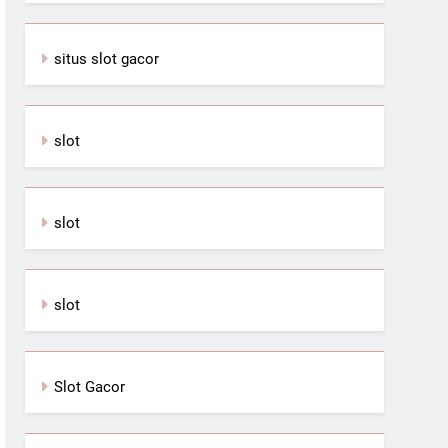
situs slot gacor
slot
slot
slot
Slot G
a
cor