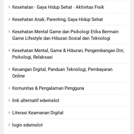
Kesehatan · Gaya Hidup Sehat · Aktivitas Fisik
Kesehatan Anak, Parenting, Gaya Hidup Sehat
Kesehatan Mental Game dan Psikologi Etika Bermain
Game Lifestyle dan Hiburan Sosial dan Teknologi
Kesehatan Mental, Game & Hiburan, Pengembangan Diri,
Psikologi, Relaksasi
Keuangan Digital, Panduan Teknologi, Pembayaran
Online
Komunitas & Pengalaman Pengguna
link alternatif edwinslot
Literasi Keamanan Digital
login edwinslot