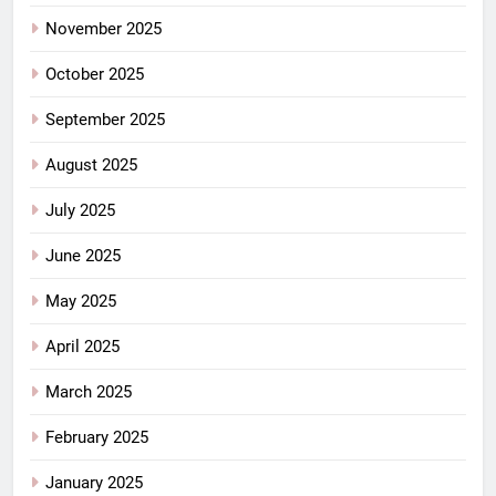
November 2025
October 2025
September 2025
August 2025
July 2025
June 2025
May 2025
April 2025
March 2025
February 2025
January 2025