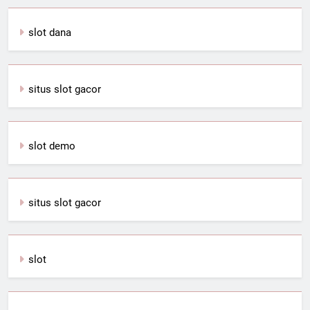
slot dana
situs slot gacor
slot demo
situs slot gacor
slot