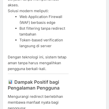
akses.
Solusi modern meliputi:
Web Application Firewall
(WAF) berbasis edge
Bot filtering tanpa redirect
tambahan
Token-based verification
langsung di server
Dengan teknologi ini, sistem tetap
aman tanpa harus mengalihkan
pengguna berkali-kali.
Dampak Positif bagi
Pengalaman Pengguna
Mengurangi redirect berlebihan
membawa manfaat nyata bagi
pengguna: