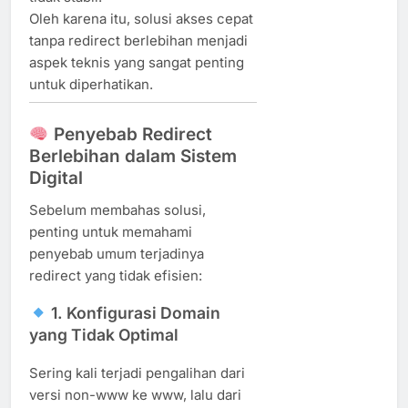
Oleh karena itu, solusi akses cepat
tanpa redirect berlebihan menjadi
aspek teknis yang sangat penting
untuk diperhatikan.
Penyebab Redirect
Berlebihan dalam Sistem
Digital
Sebelum membahas solusi,
penting untuk memahami
penyebab umum terjadinya
redirect yang tidak efisien:
1. Konfigurasi Domain
yang Tidak Optimal
Sering kali terjadi pengalihan dari
versi non-www ke www, lalu dari