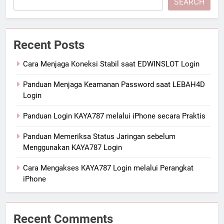
SEARCH
Recent Posts
Cara Menjaga Koneksi Stabil saat EDWINSLOT Login
Panduan Menjaga Keamanan Password saat LEBAH4D
Login
Panduan Login KAYA787 melalui iPhone secara Praktis
Panduan Memeriksa Status Jaringan sebelum
Menggunakan KAYA787 Login
Cara Mengakses KAYA787 Login melalui Perangkat
iPhone
Recent Comments