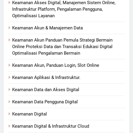
Keamanan Akses Digital, Manajemen Sistem Online,
Infrastruktur Platform, Pengalaman Pengguna,
Optimalisasi Layanan
Keamanan Akun & Manajemen Data
Keamanan Akun Panduan Pemula Strategi Bermain
Online Proteksi Data dan Transaksi Edukasi Digital
Optimalisasi Pengalaman Bermain
Keamanan Akun, Panduan Login, Slot Online
Keamanan Aplikasi & Infrastruktur.
Keamanan Data dan Akses Digital
Keamanan Data Pengguna Digital
Keamanan Digital
Keamanan Digital & Infrastruktur Cloud