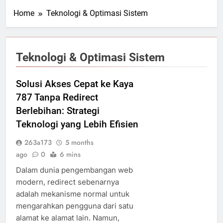
Home
Teknologi & Optimasi Sistem
Teknologi & Optimasi Sistem
Solusi Akses Cepat ke Kaya
787 Tanpa Redirect
Berlebihan: Strategi
Teknologi yang Lebih Efisien
263a173
5 months
ago
0
6 mins
Dalam dunia pengembangan web
modern, redirect sebenarnya
adalah mekanisme normal untuk
mengarahkan pengguna dari satu
alamat ke alamat lain. Namun,