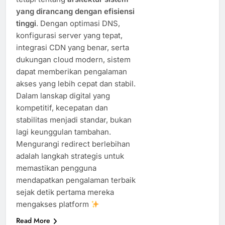
yang dirancang dengan efisiensi
tinggi
. Dengan optimasi DNS,
konfigurasi server yang tepat,
integrasi CDN yang benar, serta
dukungan cloud modern, sistem
dapat memberikan pengalaman
akses yang lebih cepat dan stabil.
Dalam lanskap digital yang
kompetitif, kecepatan dan
stabilitas menjadi standar, bukan
lagi keunggulan tambahan.
Mengurangi redirect berlebihan
adalah langkah strategis untuk
memastikan pengguna
mendapatkan pengalaman terbaik
sejak detik pertama mereka
mengakses platform
Read More