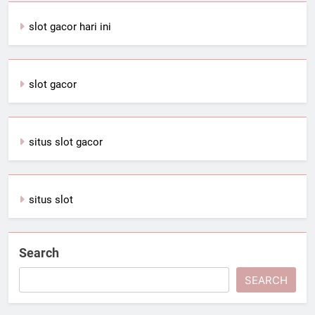
slot gacor hari ini
slot gacor
situs slot gacor
situs slot
Search
SEARCH