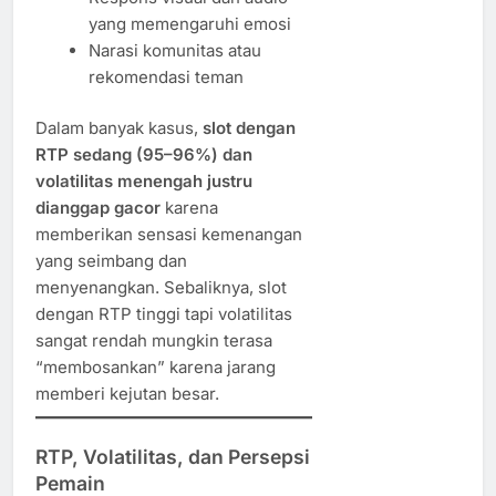
yang memengaruhi emosi
Narasi komunitas atau
rekomendasi teman
Dalam banyak kasus,
slot dengan
RTP sedang (95–96%) dan
volatilitas menengah justru
dianggap gacor
karena
memberikan sensasi kemenangan
yang seimbang dan
menyenangkan. Sebaliknya, slot
dengan RTP tinggi tapi volatilitas
sangat rendah mungkin terasa
“membosankan” karena jarang
memberi kejutan besar.
RTP, Volatilitas, dan Persepsi
Pemain