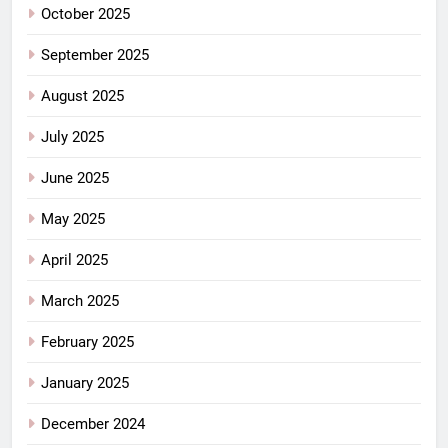
October 2025
September 2025
August 2025
July 2025
June 2025
May 2025
April 2025
March 2025
February 2025
January 2025
December 2024