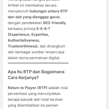
Artikel ini membahas secara
menyeluruh
hubungan antara RTP
dan slot yang dianggap gacor
,
dengan pendekatan
SEO-friendly
,
berbasis prinsip
E-E-A-T
(Experience, Expertise,
Authoritativeness,
Trustworthiness)
, dan dirangkum
dari berbagai sumber terpercaya
dalam dunia permainan digital.
Apa Itu RTP dan Bagaimana
Cara Kerjanya?
Return to Player (RTP)
adalah nilai
persentase yang menunjukkan
berapa banyak dari total taruhan
yang dikembalikan ke pemain