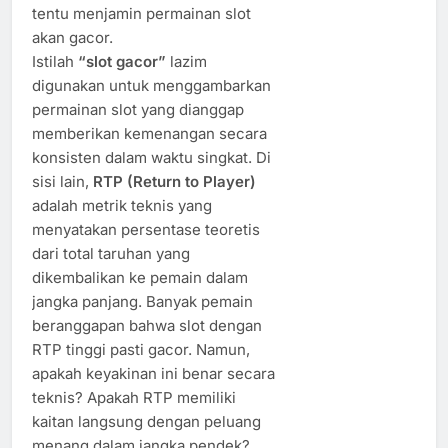
tentu menjamin permainan slot
akan gacor.
Istilah
“slot gacor”
lazim
digunakan untuk menggambarkan
permainan slot yang dianggap
memberikan kemenangan secara
konsisten dalam waktu singkat. Di
sisi lain,
RTP (Return to Player)
adalah metrik teknis yang
menyatakan persentase teoretis
dari total taruhan yang
dikembalikan ke pemain dalam
jangka panjang. Banyak pemain
beranggapan bahwa slot dengan
RTP tinggi pasti gacor. Namun,
apakah keyakinan ini benar secara
teknis? Apakah RTP memiliki
kaitan langsung dengan peluang
menang dalam jangka pendek?