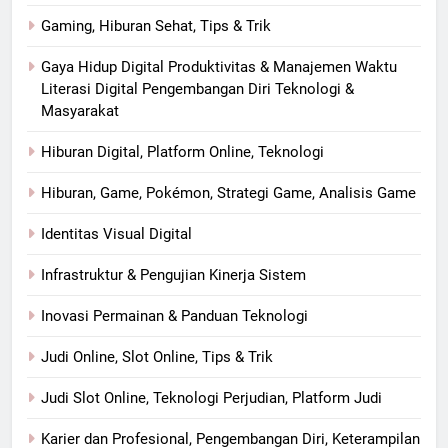
Gaming, Hiburan Sehat, Tips & Trik
Gaya Hidup Digital Produktivitas & Manajemen Waktu
Literasi Digital Pengembangan Diri Teknologi &
Masyarakat
Hiburan Digital, Platform Online, Teknologi
Hiburan, Game, Pokémon, Strategi Game, Analisis Game
Identitas Visual Digital
Infrastruktur & Pengujian Kinerja Sistem
Inovasi Permainan & Panduan Teknologi
Judi Online, Slot Online, Tips & Trik
Judi Slot Online, Teknologi Perjudian, Platform Judi
Karier dan Profesional, Pengembangan Diri, Keterampilan