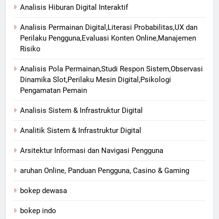
Analisis Hiburan Digital Interaktif
Analisis Permainan Digital,Literasi Probabilitas,UX dan
Perilaku Pengguna,Evaluasi Konten Online,Manajemen
Risiko
Analisis Pola Permainan,Studi Respon Sistem,Observasi
Dinamika Slot,Perilaku Mesin Digital,Psikologi
Pengamatan Pemain
Analisis Sistem & Infrastruktur Digital
Analitik Sistem & Infrastruktur Digital
Arsitektur Informasi dan Navigasi Pengguna
aruhan Online, Panduan Pengguna, Casino & Gaming
bokep dewasa
bokep indo