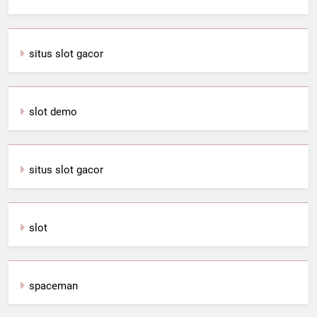
situs slot gacor
slot demo
situs slot gacor
slot
spaceman