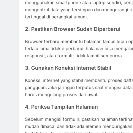
menggunakan smartphone atau laptop sendiri, pen
mengontrol data yang tersimpan dan mengurangi ri
tertinggal di perangkat umum.
2. Pastikan Browser Sudah Diperbarui
Browser terbaru membantu halaman tampil lebih op
terlalu lama tidak diperbarui, halaman bisa mengala
responsif, atau formulir tidak tampil sempurna.
3. Gunakan Koneksi Internet Stabil
Koneksi internet yang stabil membantu proses dafta
gangguan. Jika jaringan terputus saat mengisi dat
harus mengulang proses dari awal.
4. Periksa Tampilan Halaman
Sebelum mengisi formulir, pastikan halaman terlihat 
mudah dibaca, dan tidak ada elemen mencurigakan