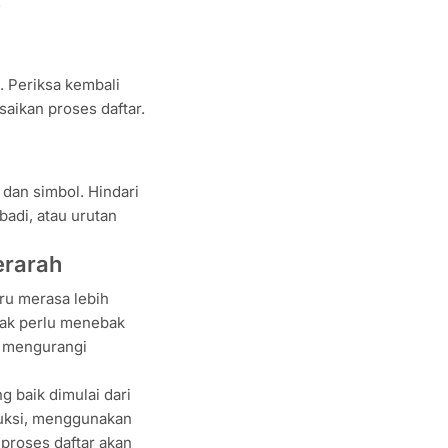
.
. Periksa kembali
saikan proses daftar.
 dan simbol. Hindari
badi, atau urutan
erarah
ru merasa lebih
dak perlu menebak
k mengurangi
 baik dimulai dari
ruksi, menggunakan
proses daftar akan