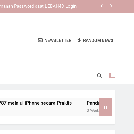
manan Password saat LEBAH4D Login
AYA787 melalui iPhone secara Praktis
 sebelum Menggunakan KAYA787 Login
NEWSLETTER
RANDOM NEWS
Koneksi Stabil saat EDWINSLOT Login
manan Password saat LEBAH4D Login
 Books. Sumber Inspirasi Bagi Para Pecinta Buku.
AYA787 melalui iPhone secara Praktis
 sebelum Menggunakan KAYA787 Login
Phone secara Praktis
Panduan Memeriksa Status Jari
3 Weeks Ago