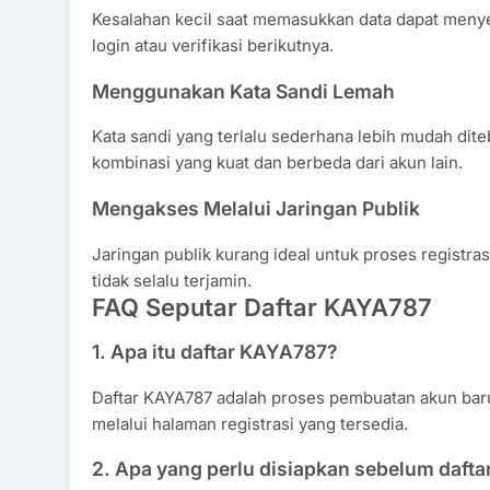
Kesalahan kecil saat memasukkan data dapat meny
login atau verifikasi berikutnya.
Menggunakan Kata Sandi Lemah
Kata sandi yang terlalu sederhana lebih mudah dit
kombinasi yang kuat dan berbeda dari akun lain.
Mengakses Melalui Jaringan Publik
Jaringan publik kurang ideal untuk proses registr
tidak selalu terjamin.
FAQ Seputar Daftar KAYA787
1. Apa itu daftar KAYA787?
Daftar KAYA787 adalah proses pembuatan akun baru
melalui halaman registrasi yang tersedia.
2. Apa yang perlu disiapkan sebelum dafta