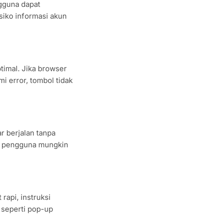
gguna dapat
siko informasi akun
timal. Jika browser
mi error, tombol tidak
r berjalan tanpa
a, pengguna mungkin
rapi, instruksi
 seperti pop-up