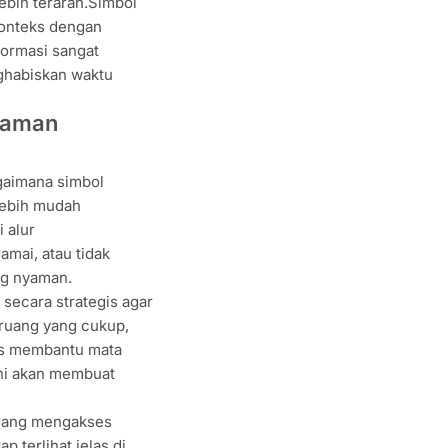
ebih terarah.Simbol
onteks dengan
formasi sangat
ghabiskan waktu
laman
gaimana simbol
lebih mudah
 alur
ramai, atau tidak
ng nyaman.
 secara strategis agar
ruang yang cukup,
us membantu mata
ini akan membuat
orang mengakses
p terlihat jelas di