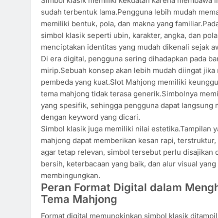
Simbol klasik memiliki kekuatan karena membawa i
sudah terbentuk lama.Pengguna lebih mudah mem
memiliki bentuk, pola, dan makna yang familiar.Pad
simbol klasik seperti ubin, karakter, angka, dan po
menciptakan identitas yang mudah dikenali sejak a
Di era digital, pengguna sering dihadapkan pada b
mirip.Sebuah konsep akan lebih mudah diingat jika
pembeda yang kuat.Slot Mahjong memiliki keunggu
tema mahjong tidak terasa generik.Simbolnya memili
yang spesifik, sehingga pengguna dapat langsung 
dengan keyword yang dicari.
Simbol klasik juga memiliki nilai estetika.Tampilan y
mahjong dapat memberikan kesan rapi, terstruktur,
agar tetap relevan, simbol tersebut perlu disajika
bersih, keterbacaan yang baik, dan alur visual yang 
membingungkan.
Peran Format Digital dalam Meng
Tema Mahjong
Format digital memungkinkan simbol klasik ditampi