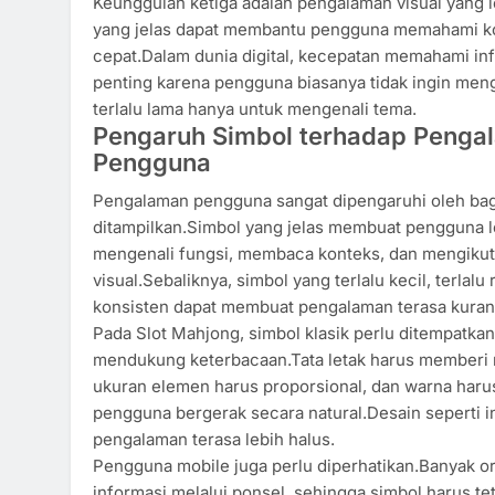
Keunggulan ketiga adalah pengalaman visual yang l
yang jelas dapat membantu pengguna memahami k
cepat.Dalam dunia digital, kecepatan memahami in
penting karena pengguna biasanya tidak ingin men
terlalu lama hanya untuk mengenali tema.
Pengaruh Simbol terhadap Penga
Pengguna
Pengalaman pengguna sangat dipengaruhi oleh ba
ditampilkan.Simbol yang jelas membuat pengguna 
mengenali fungsi, membaca konteks, dan mengikuti
visual.Sebaliknya, simbol yang terlalu kecil, terlalu 
konsisten dapat membuat pengalaman terasa kura
Pada Slot Mahjong, simbol klasik perlu ditempatkan
mendukung keterbacaan.Tata letak harus memberi 
ukuran elemen harus proporsional, dan warna har
pengguna bergerak secara natural.Desain seperti 
pengalaman terasa lebih halus.
Pengguna mobile juga perlu diperhatikan.Banyak 
informasi melalui ponsel, sehingga simbol harus teta