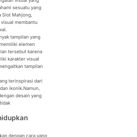
ngatan visual yang
ahami sesuatu yang
a Slot Mahjong,
la visual membantu
wal.
anyak tampilan yang
 memiliki elemen
lan tersebut karena
ki karakter visual
mengaitkan tampilan
ang terinspirasi dari
 dan ikonik.Namun,
n dengan desain yang
tidak
hidupkan
lkan dengan cara yang