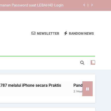
manan Password saat LEBAH4D Login
AYA787 melalui iPhone secara Praktis
 sebelum Menggunakan KAYA787 Login
NEWSLETTER
RANDOM NEWS
Koneksi Stabil saat EDWINSLOT Login
manan Password saat LEBAH4D Login
 Books. Sumber Inspirasi Bagi Para Pecinta Buku.
AYA787 melalui iPhone secara Praktis
 sebelum Menggunakan KAYA787 Login
iPhone secara Praktis
Panduan Memeriksa Status Jar
3 Weeks Ago