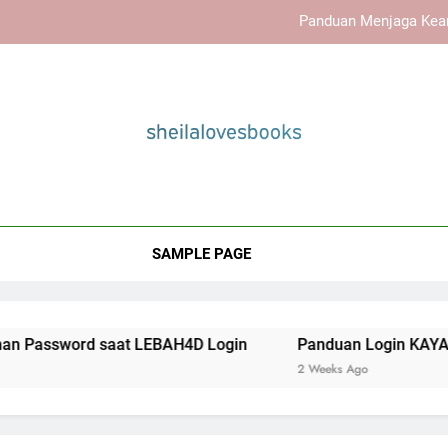
Panduan Menjaga Kea
Panduan Login K
Panduan Memeriksa Status Jaringan
Cara Menjaga 
ila Loves Books
Panduan Menjaga Kea
eview Buku Menarik Dan Rekomendasi Bacaan Dari Sheila Loves
Panduan Login K
SAMPLE PAGE
Panduan Memeriksa Status Jaringan
 saat LEBAH4D Login
Panduan Login KAYA787 melalui 
2 Weeks Ago