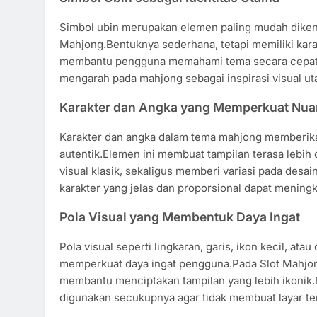
Simbol ubin merupakan elemen paling mudah dikena
Mahjong.Bentuknya sederhana, tetapi memiliki kara
membantu pengguna memahami tema secara cepat
mengarah pada mahjong sebagai inspirasi visual ut
Karakter dan Angka yang Memperkuat Nua
Karakter dan angka dalam tema mahjong memberik
autentik.Elemen ini membuat tampilan terasa lebih
visual klasik, sekaligus memberi variasi pada desai
karakter yang jelas dan proporsional dapat mening
Pola Visual yang Membentuk Daya Ingat
Pola visual seperti lingkaran, garis, ikon kecil, at
memperkuat daya ingat pengguna.Pada Slot Mahjon
membantu menciptakan tampilan yang lebih ikonik
digunakan secukupnya agar tidak membuat layar ter