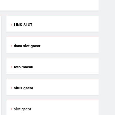
LINK SLOT
dana slot gacor
toto macau
situs gacor
slot gacor