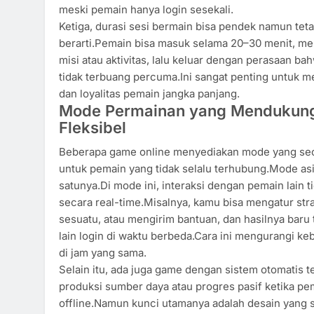
meski pemain hanya login sesekali.
Ketiga, durasi sesi bermain bisa pendek namun teta
berarti.Pemain bisa masuk selama 20–30 menit, m
misi atau aktivitas, lalu keluar dengan perasaan b
tidak terbuang percuma.Ini sangat penting untuk 
dan loyalitas pemain jangka panjang.
Mode Permainan yang Mendukun
Fleksibel
Beberapa game online menyediakan mode yang se
untuk pemain yang tidak selalu terhubung.Mode asi
satunya.Di mode ini, interaksi dengan pemain lain ti
secara real-time.Misalnya, kamu bisa mengatur st
sesuatu, atau mengirim bantuan, dan hasilnya baru 
lain login di waktu berbeda.Cara ini mengurangi ke
di jam yang sama.
Selain itu, ada juga game dengan sistem otomatis te
produksi sumber daya atau progres pasif ketika p
offline.Namun kunci utamanya adalah desain yang