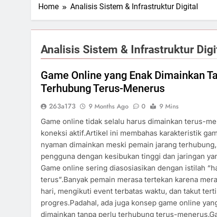
Home
Analisis Sistem & Infrastruktur Digital
Analisis Sistem & Infrastruktur Digi
Game Online yang Enak Dimainkan T
Terhubung Terus-Menerus
263a173
9 Months Ago
0
9 Mins
Game online tidak selalu harus dimainkan terus-m
koneksi aktif.Artikel ini membahas karakteristik ga
nyaman dimainkan meski pemain jarang terhubung,
pengguna dengan kesibukan tinggi dan jaringan yang
Game online sering diasosiasikan dengan istilah “h
terus”.Banyak pemain merasa tertekan karena meras
hari, mengikuti event terbatas waktu, dan takut tert
progres.Padahal, ada juga konsep game online yan
dimainkan tanpa perlu terhubung terus-menerus.Ga