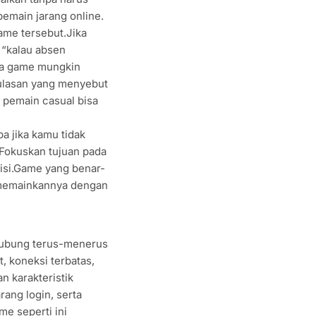
pemain jarang online.
ame tersebut.Jika
u “kalau absen
hwa game mungkin
ulasan yang menyebut
k pemain casual bisa
a jika kamu tidak
i.Fokuskan tujuan pada
isi.Game yang benar-
 memainkannya dengan
hubung terus-menerus
, koneksi terbatas,
n karakteristik
ang login, serta
e seperti ini