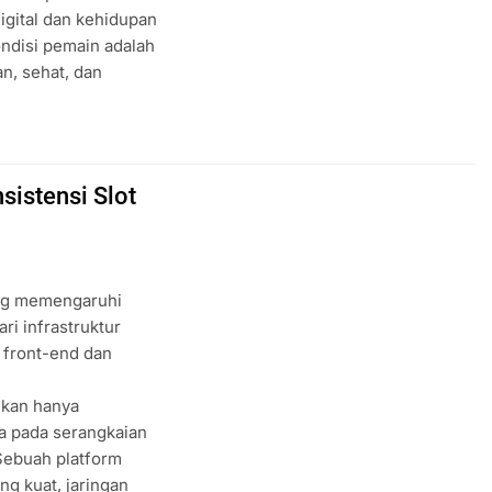
gital dan kehidupan
ndisi pemain adalah
n, sehat, dan
istensi Slot
ng memengaruhi
ari infrastruktur
i front-end dan
ukan hanya
ga pada serangkaian
r.Sebuah platform
ng kuat, jaringan