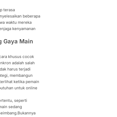
p terasa
enyelesaikan beberapa
ahwa waktu mereka
menjaga kenyamanan
g Gaya Main
cara khusus cocok
nkron adalah salah
dak harus terjadi
rategi, membangun
terlihat ketika pemain
butuhan untuk online
rtentu, seperti
emain sedang
 seimbang.Bukannya