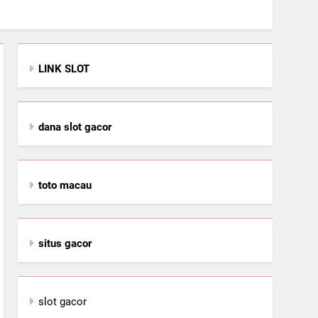
LINK SLOT
dana slot gacor
toto macau
situs gacor
slot gacor