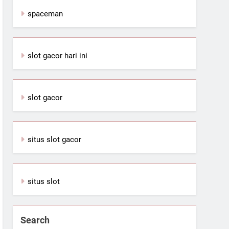
spaceman
slot gacor hari ini
slot gacor
situs slot gacor
situs slot
Search