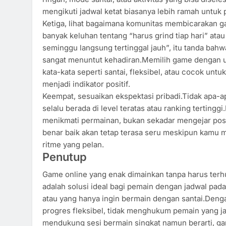
mengikuti jadwal ketat biasanya lebih ramah untuk 
Ketiga, lihat bagaimana komunitas membicarakan g
banyak keluhan tentang “harus grind tiap hari” ata
seminggu langsung tertinggal jauh”, itu tanda ba
sangat menuntut kehadiran.Memilih game dengan 
kata-kata seperti santai, fleksibel, atau cocok untu
menjadi indikator positif.
Keempat, sesuaikan ekspektasi pribadi.Tidak apa-ap
selalu berada di level teratas atau ranking tertingg
menikmati permainan, bukan sekadar mengejar pos
benar baik akan tetap terasa seru meskipun kamu
ritme yang pelan.
Penutup
Game online yang enak dimainkan tanpa harus ter
adalah solusi ideal bagi pemain dengan jadwal padat
atau yang hanya ingin bermain dengan santai.Denga
progres fleksibel, tidak menghukum pemain yang jar
mendukung sesi bermain singkat namun berarti, gam