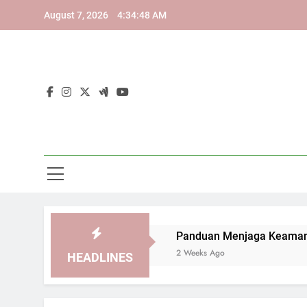
Skip
August 7, 2026
4:34:49 AM
to
content
She
Temukan R
 EDWINSLOT Login
Panduan Menjaga Keamanan Password
2 Weeks Ago
HEADLINES