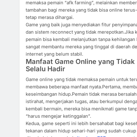
memaksa pemain “afk farming”, melainkan memberi
tambahan bagi mereka yang tidak bisa online teru
tetap merasa dihargai.
Game yang baik juga menyediakan fitur penyimpan
dan sistem reconnect yang tidak merepotkan.Jika k
pemain bisa kembali melanjutkan tanpa kehilangan b
sangat membantu mereka yang tinggal di daerah de
internet yang belum stabil.
Manfaat Game Online yang Tidak
Selalu Hadir
Game online yang tidak memaksa pemain untuk ter
membawa beberapa manfaat nyata.Pertama, memb
keseimbangan hidup.Pemain tidak merasa bersalah 
istirahat, mengerjakan tugas, atau berkumpul denga
kembali bermain, mereka bisa menikmati game tan
“harus mengejar ketinggalan”.
Kedua, game seperti ini lebih bersahabat bagi kes
tekanan dalam hidup sehari-hari yang sudah cukup