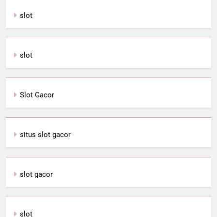
slot
slot
Slot G
a
cor
situs slot gacor
slot gacor
slot