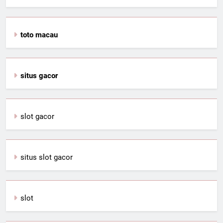
toto macau
situs gacor
slot gacor
situs slot gacor
slot