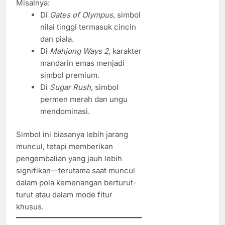
Misalnya:
Di
Gates of Olympus
, simbol
nilai tinggi termasuk cincin
dan piala.
Di
Mahjong Ways 2
, karakter
mandarin emas menjadi
simbol premium.
Di
Sugar Rush
, simbol
permen merah dan ungu
mendominasi.
Simbol ini biasanya lebih jarang
muncul, tetapi memberikan
pengembalian yang jauh lebih
signifikan—terutama saat muncul
dalam pola kemenangan berturut-
turut atau dalam mode fitur
khusus.