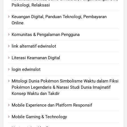
Psikologi, Relaksasi
Keuangan Digital, Panduan Teknologi, Pembayaran
Online
Komunitas & Pengalaman Pengguna
link alternatif edwinslot
Literasi Keamanan Digital
login edwinslot
Mitologi Dunia Pokémon Simbolisme Waktu dalam Fiksi
Pokémon Legendaris & Narasi Studi Dunia Imajinatif
Konsep Waktu dan Takdir
Mobile Experience dan Platform Responsif
Mobile Gaming & Technology