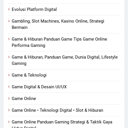
Evolusi Platform Digital
Gambling, Slot Machines, Kasino Online, Strategi
Bermain
Game & Hiburan Panduan Game Tips Game Online
Performa Gaming
Game & Hiburan, Panduan Game, Dunia Digital, Lifestyle
Gaming
Game & Teknologi
Game Digital & Desain UI/UX
Game Online
Game Online • Teknologi Digital • Slot & Hiburan
Game Online Panduan Gaming Strategi & Taktik Gaya