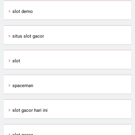
slot demo
situs slot gacor
slot
spaceman
slot gacor hari ini
slot gacor