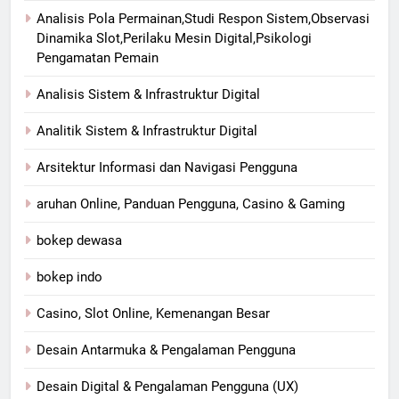
Analisis Pola Permainan,Studi Respon Sistem,Observasi
Dinamika Slot,Perilaku Mesin Digital,Psikologi
Pengamatan Pemain
Analisis Sistem & Infrastruktur Digital
Analitik Sistem & Infrastruktur Digital
Arsitektur Informasi dan Navigasi Pengguna
aruhan Online, Panduan Pengguna, Casino & Gaming
bokep dewasa
bokep indo
Casino, Slot Online, Kemenangan Besar
Desain Antarmuka & Pengalaman Pengguna
Desain Digital & Pengalaman Pengguna (UX)