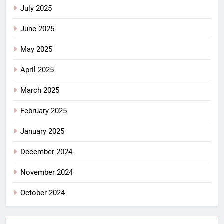
July 2025
June 2025
May 2025
April 2025
March 2025
February 2025
January 2025
December 2024
November 2024
October 2024