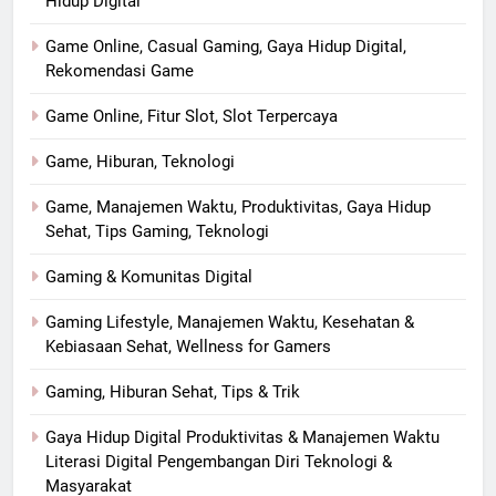
Hidup Digital
Game Online, Casual Gaming, Gaya Hidup Digital,
Rekomendasi Game
Game Online, Fitur Slot, Slot Terpercaya
Game, Hiburan, Teknologi
Game, Manajemen Waktu, Produktivitas, Gaya Hidup
Sehat, Tips Gaming, Teknologi
Gaming & Komunitas Digital
Gaming Lifestyle, Manajemen Waktu, Kesehatan &
Kebiasaan Sehat, Wellness for Gamers
Gaming, Hiburan Sehat, Tips & Trik
Gaya Hidup Digital Produktivitas & Manajemen Waktu
Literasi Digital Pengembangan Diri Teknologi &
Masyarakat