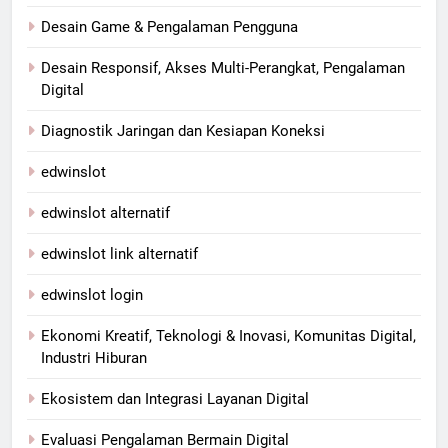
Desain Game & Pengalaman Pengguna
Desain Responsif, Akses Multi-Perangkat, Pengalaman
Digital
Diagnostik Jaringan dan Kesiapan Koneksi
edwinslot
edwinslot alternatif
edwinslot link alternatif
edwinslot login
Ekonomi Kreatif, Teknologi & Inovasi, Komunitas Digital,
Industri Hiburan
Ekosistem dan Integrasi Layanan Digital
Evaluasi Pengalaman Bermain Digital