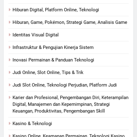
Hiburan Digital, Platform Online, Teknologi
Hiburan, Game, Pokémon, Strategi Game, Analisis Game
Identitas Visual Digital
Infrastruktur & Pengujian Kinerja Sistem
Inovasi Permainan & Panduan Teknologi
Judi Online, Slot Online, Tips & Trik
Judi Slot Online, Teknologi Perjudian, Platform Judi
Karier dan Profesional, Pengembangan Diri, Keterampilan
Digital, Manajemen dan Kepemimpinan, Strategi
Keuangan, Produktivitas, Pengembangan Skill
Kasino & Teknologi
Kasino Online, Keamanan Permainan, Teknologi Kasino