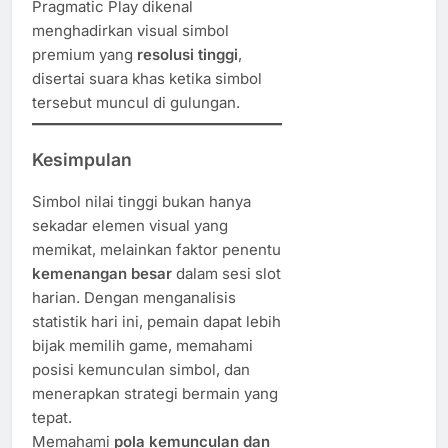
Pragmatic Play dikenal
menghadirkan visual simbol
premium yang
resolusi tinggi
,
disertai suara khas ketika simbol
tersebut muncul di gulungan.
Kesimpulan
Simbol nilai tinggi bukan hanya
sekadar elemen visual yang
memikat, melainkan faktor penentu
kemenangan besar
dalam sesi slot
harian. Dengan menganalisis
statistik hari ini, pemain dapat lebih
bijak memilih game, memahami
posisi kemunculan simbol, dan
menerapkan strategi bermain yang
tepat.
Memahami
pola kemunculan dan