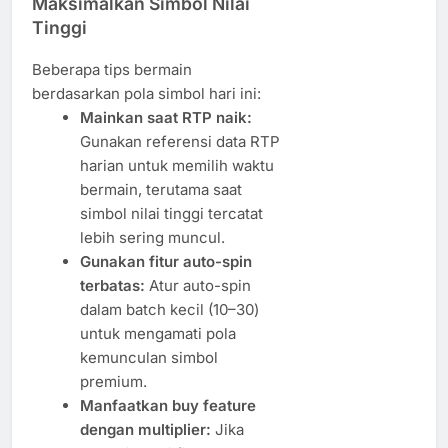
Maksimalkan Simbol Nilai
Tinggi
Beberapa tips bermain
berdasarkan pola simbol hari ini:
Mainkan saat RTP naik:
Gunakan referensi data RTP
harian untuk memilih waktu
bermain, terutama saat
simbol nilai tinggi tercatat
lebih sering muncul.
Gunakan fitur auto-spin
terbatas:
Atur auto-spin
dalam batch kecil (10–30)
untuk mengamati pola
kemunculan simbol
premium.
Manfaatkan buy feature
dengan multiplier:
Jika