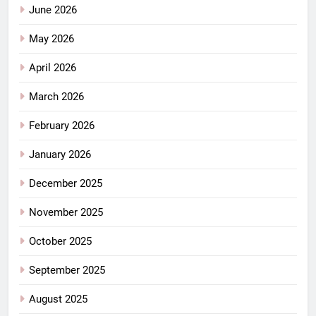
June 2026
May 2026
April 2026
March 2026
February 2026
January 2026
December 2025
November 2025
October 2025
September 2025
August 2025