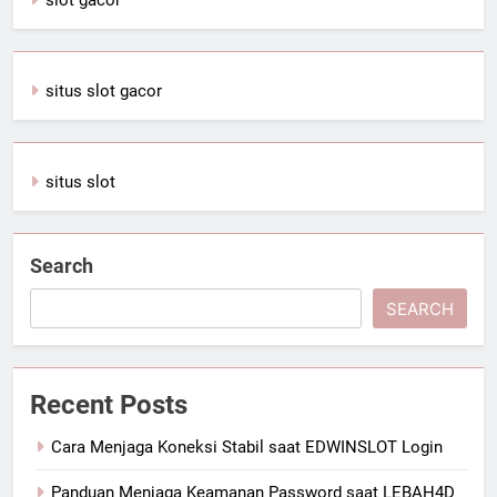
situs slot gacor
situs slot
Search
SEARCH
Recent Posts
Cara Menjaga Koneksi Stabil saat EDWINSLOT Login
Panduan Menjaga Keamanan Password saat LEBAH4D