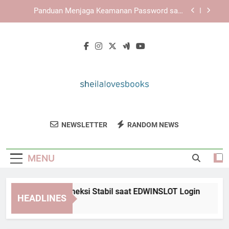
Skip
Panduan Login KAYA787 melalui iPhone secara
to
Praktis
content
Panduan Memeriksa Status Jaringan sebelum
Menggunakan KAYA787 Login
Cara Menjaga Koneksi Stabil saat EDWINSLOT
Login
Panduan Menjaga Keamanan Password saat
LEBAH4D Login
Panduan Login KAYA787 melalui iPhone secara
Praktis
Sheila Loves
Temukan Review Buku Menarik Dan
Panduan Memeriksa Status Jaringan sebelum
NEWSLETTER
RANDOM NEWS
Books
Menggunakan KAYA787 Login
Rekomendasi Bacaan Dari Sheila Loves
Books. Sumber Inspirasi Bagi Para Pecinta
MENU
Buku.
ara Menjaga Koneksi Stabil saat EDWINSLOT Login
Pand
HEADLINES
Weeks Ago
2 Wee