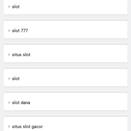
slot
slot 777
situs slot
slot
slot dana
situs slot gacor