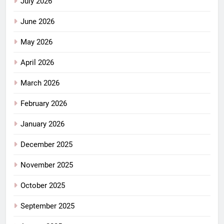
July 2026
June 2026
May 2026
April 2026
March 2026
February 2026
January 2026
December 2025
November 2025
October 2025
September 2025