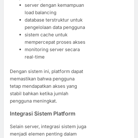
server dengan kemampuan
load balancing
database terstruktur untuk
pengelolaan data pengguna
sistem cache untuk
mempercepat proses akses
monitoring server secara
real-time
Dengan sistem ini, platform dapat
memastikan bahwa pengguna
tetap mendapatkan akses yang
stabil bahkan ketika jumlah
pengguna meningkat.
Integrasi Sistem Platform
Selain server, integrasi sistem juga
menjadi elemen penting dalam