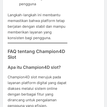
pengguna
Langkah-langkah ini membantu
memastikan bahwa platform tetap
berjalan dengan stabil dan mampu
memberikan layanan yang
konsisten bagi pengguna.
FAQ tentang Champion4D
Slot
Apa itu Champion4D slot?
Champion4D slot merujuk pada
layanan platform digital yang dapat
diakses melalui sistem online
dengan berbagai fitur yang
dirancang untuk pengalaman
pengguna yang efisien.