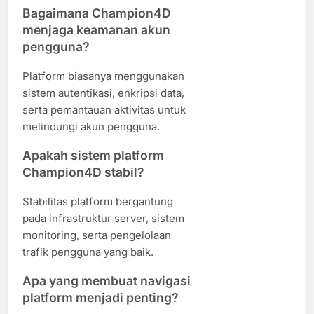
Bagaimana Champion4D
menjaga keamanan akun
pengguna?
Platform biasanya menggunakan
sistem autentikasi, enkripsi data,
serta pemantauan aktivitas untuk
melindungi akun pengguna.
Apakah sistem platform
Champion4D stabil?
Stabilitas platform bergantung
pada infrastruktur server, sistem
monitoring, serta pengelolaan
trafik pengguna yang baik.
Apa yang membuat navigasi
platform menjadi penting?