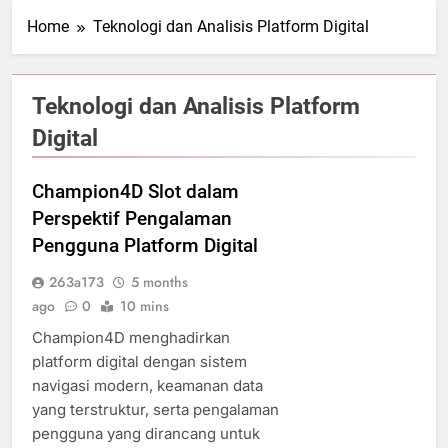
Home
Teknologi dan Analisis Platform Digital
Teknologi dan Analisis Platform
Digital
Champion4D Slot dalam
Perspektif Pengalaman
Pengguna Platform Digital
263a173
5 months
ago
0
10 mins
Champion4D menghadirkan
platform digital dengan sistem
navigasi modern, keamanan data
yang terstruktur, serta pengalaman
pengguna yang dirancang untuk