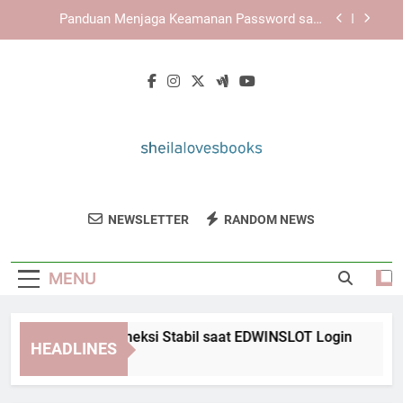
Skip
Panduan Login KAYA787 melalui iPhone secara
to
Praktis
content
Panduan Memeriksa Status Jaringan sebelum
Menggunakan KAYA787 Login
Cara Menjaga Koneksi Stabil saat EDWINSLOT
Login
Panduan Menjaga Keamanan Password saat
LEBAH4D Login
Panduan Login KAYA787 melalui iPhone secara
Praktis
Sheila Loves
Temukan Review Buku Menarik Dan
Panduan Memeriksa Status Jaringan sebelum
NEWSLETTER
RANDOM NEWS
Books
Menggunakan KAYA787 Login
Rekomendasi Bacaan Dari Sheila Loves
Books. Sumber Inspirasi Bagi Para Pecinta
MENU
Buku.
ara Menjaga Koneksi Stabil saat EDWINSLOT Login
Pand
HEADLINES
Weeks Ago
2 Wee