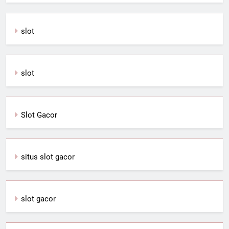
slot
slot
Slot G
a
cor
situs slot gacor
slot gacor