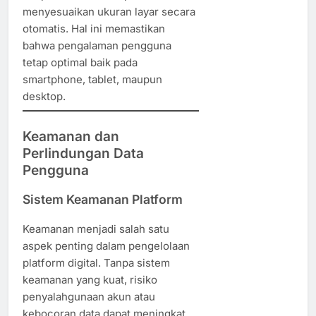
menyesuaikan ukuran layar secara
otomatis. Hal ini memastikan
bahwa pengalaman pengguna
tetap optimal baik pada
smartphone, tablet, maupun
desktop.
Keamanan dan
Perlindungan Data
Pengguna
Sistem Keamanan Platform
Keamanan menjadi salah satu
aspek penting dalam pengelolaan
platform digital. Tanpa sistem
keamanan yang kuat, risiko
penyalahgunaan akun atau
kebocoran data dapat meningkat.