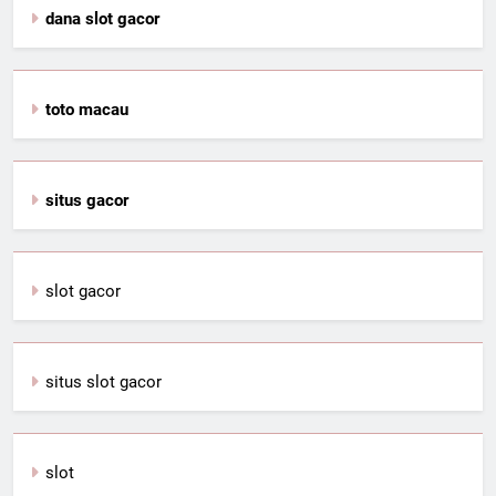
dana slot gacor
toto macau
situs gacor
slot gacor
situs slot gacor
slot