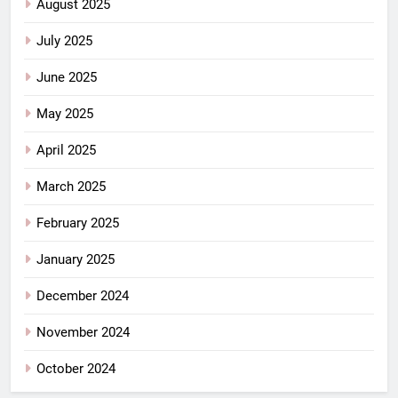
August 2025
July 2025
June 2025
May 2025
April 2025
March 2025
February 2025
January 2025
December 2024
November 2024
October 2024