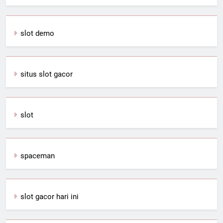
slot demo
situs slot gacor
slot
spaceman
slot gacor hari ini