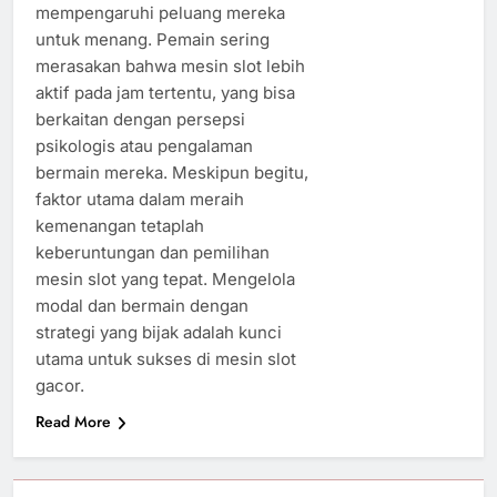
mempengaruhi peluang mereka
untuk menang. Pemain sering
merasakan bahwa mesin slot lebih
aktif pada jam tertentu, yang bisa
berkaitan dengan persepsi
psikologis atau pengalaman
bermain mereka. Meskipun begitu,
faktor utama dalam meraih
kemenangan tetaplah
keberuntungan dan pemilihan
mesin slot yang tepat. Mengelola
modal dan bermain dengan
strategi yang bijak adalah kunci
utama untuk sukses di mesin slot
gacor.
Read More