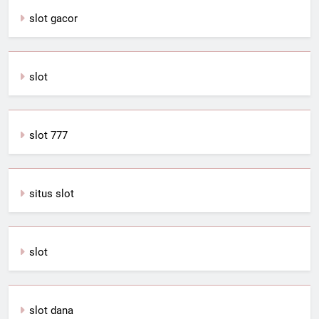
slot gacor
slot
slot 777
situs slot
slot
slot dana