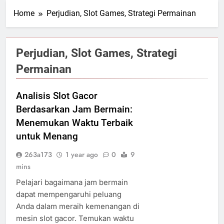
Home
Perjudian, Slot Games, Strategi Permainan
Perjudian, Slot Games, Strategi
Permainan
Analisis Slot Gacor
Berdasarkan Jam Bermain:
Menemukan Waktu Terbaik
untuk Menang
263a173
1 year ago
0
9
mins
Pelajari bagaimana jam bermain
dapat mempengaruhi peluang
Anda dalam meraih kemenangan di
mesin slot gacor. Temukan waktu