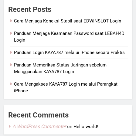
Recent Posts
Cara Menjaga Koneksi Stabil saat EDWINSLOT Login
Panduan Menjaga Keamanan Password saat LEBAH4D
Login
Panduan Login KAYA787 melalui iPhone secara Praktis
Panduan Memeriksa Status Jaringan sebelum
Menggunakan KAYA787 Login
Cara Mengakses KAYA787 Login melalui Perangkat
iPhone
Recent Comments
A WordPress Commenter
on
Hello world!