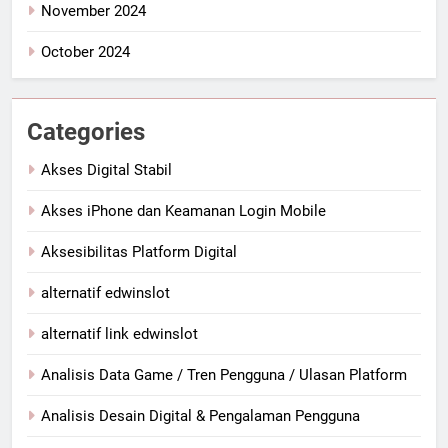
November 2024
October 2024
Categories
Akses Digital Stabil
Akses iPhone dan Keamanan Login Mobile
Aksesibilitas Platform Digital
alternatif edwinslot
alternatif link edwinslot
Analisis Data Game / Tren Pengguna / Ulasan Platform
Analisis Desain Digital & Pengalaman Pengguna