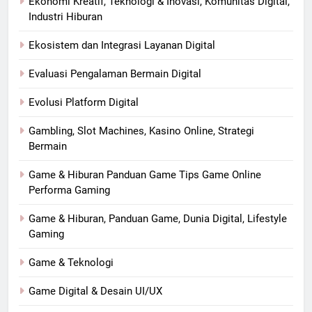
Ekonomi Kreatif, Teknologi & Inovasi, Komunitas Digital,
Industri Hiburan
Ekosistem dan Integrasi Layanan Digital
Evaluasi Pengalaman Bermain Digital
Evolusi Platform Digital
Gambling, Slot Machines, Kasino Online, Strategi
Bermain
Game & Hiburan Panduan Game Tips Game Online
Performa Gaming
Game & Hiburan, Panduan Game, Dunia Digital, Lifestyle
Gaming
Game & Teknologi
Game Digital & Desain UI/UX