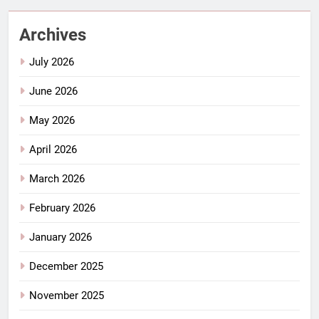
Archives
July 2026
June 2026
May 2026
April 2026
March 2026
February 2026
January 2026
December 2025
November 2025