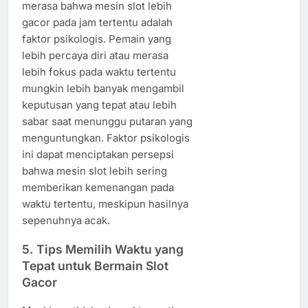
merasa bahwa mesin slot lebih
gacor pada jam tertentu adalah
faktor psikologis. Pemain yang
lebih percaya diri atau merasa
lebih fokus pada waktu tertentu
mungkin lebih banyak mengambil
keputusan yang tepat atau lebih
sabar saat menunggu putaran yang
menguntungkan. Faktor psikologis
ini dapat menciptakan persepsi
bahwa mesin slot lebih sering
memberikan kemenangan pada
waktu tertentu, meskipun hasilnya
sepenuhnya acak.
5.
Tips Memilih Waktu yang
Tepat untuk Bermain Slot
Gacor