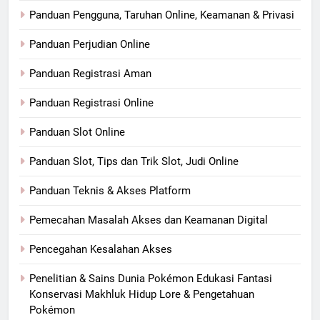
Panduan Pengguna, Taruhan Online, Keamanan & Privasi
Panduan Perjudian Online
Panduan Registrasi Aman
Panduan Registrasi Online
Panduan Slot Online
Panduan Slot, Tips dan Trik Slot, Judi Online
Panduan Teknis & Akses Platform
Pemecahan Masalah Akses dan Keamanan Digital
Pencegahan Kesalahan Akses
Penelitian & Sains Dunia Pokémon Edukasi Fantasi
Konservasi Makhluk Hidup Lore & Pengetahuan
Pokémon