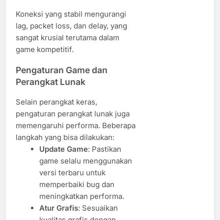
Koneksi yang stabil mengurangi
lag, packet loss, dan delay, yang
sangat krusial terutama dalam
game kompetitif.
Pengaturan Game dan
Perangkat Lunak
Selain perangkat keras,
pengaturan perangkat lunak juga
memengaruhi performa. Beberapa
langkah yang bisa dilakukan:
Update Game
: Pastikan
game selalu menggunakan
versi terbaru untuk
memperbaiki bug dan
meningkatkan performa.
Atur Grafis
: Sesuaikan
kualitas grafis dengan