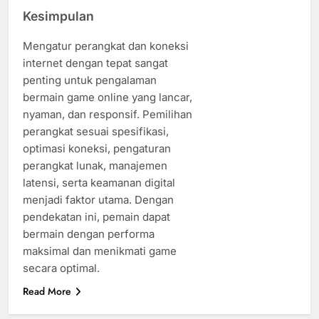
Kesimpulan
Mengatur perangkat dan koneksi
internet dengan tepat sangat
penting untuk pengalaman
bermain game online yang lancar,
nyaman, dan responsif. Pemilihan
perangkat sesuai spesifikasi,
optimasi koneksi, pengaturan
perangkat lunak, manajemen
latensi, serta keamanan digital
menjadi faktor utama. Dengan
pendekatan ini, pemain dapat
bermain dengan performa
maksimal dan menikmati game
secara optimal.
Read More