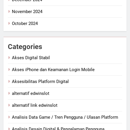
November 2024
October 2024
Categories
Akses Digital Stabil
Akses iPhone dan Keamanan Login Mobile
Aksesibilitas Platform Digital
alternatif edwinslot
alternatif link edwinslot
Analisis Data Game / Tren Pengguna / Ulasan Platform
Analisis Desain Digital & Pengalaman Pengguna