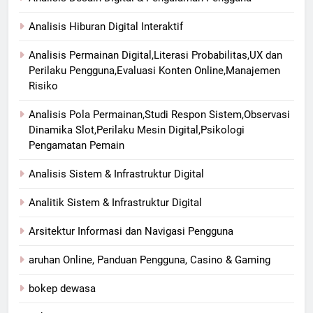
Analisis Hiburan Digital Interaktif
Analisis Permainan Digital,Literasi Probabilitas,UX dan
Perilaku Pengguna,Evaluasi Konten Online,Manajemen
Risiko
Analisis Pola Permainan,Studi Respon Sistem,Observasi
Dinamika Slot,Perilaku Mesin Digital,Psikologi
Pengamatan Pemain
Analisis Sistem & Infrastruktur Digital
Analitik Sistem & Infrastruktur Digital
Arsitektur Informasi dan Navigasi Pengguna
aruhan Online, Panduan Pengguna, Casino & Gaming
bokep dewasa