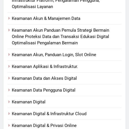
Infrastruktur Platform, Pengalaman Pengguna,
Optimalisasi Layanan
Keamanan Akun & Manajemen Data
Keamanan Akun Panduan Pemula Strategi Bermain
Online Proteksi Data dan Transaksi Edukasi Digital
Optimalisasi Pengalaman Bermain
Keamanan Akun, Panduan Login, Slot Online
Keamanan Aplikasi & Infrastruktur.
Keamanan Data dan Akses Digital
Keamanan Data Pengguna Digital
Keamanan Digital
Keamanan Digital & Infrastruktur Cloud
Keamanan Digital & Privasi Online