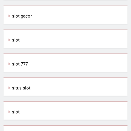
slot gacor
slot
slot 777
situs slot
slot