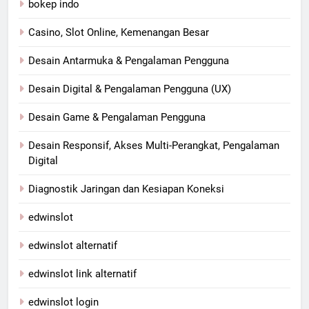
bokep indo
Casino, Slot Online, Kemenangan Besar
Desain Antarmuka & Pengalaman Pengguna
Desain Digital & Pengalaman Pengguna (UX)
Desain Game & Pengalaman Pengguna
Desain Responsif, Akses Multi-Perangkat, Pengalaman
Digital
Diagnostik Jaringan dan Kesiapan Koneksi
edwinslot
edwinslot alternatif
edwinslot link alternatif
edwinslot login