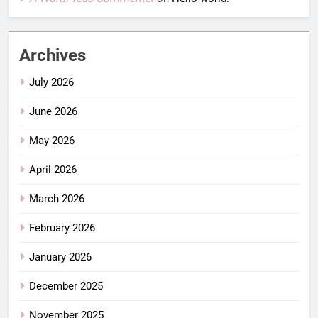
Archives
July 2026
June 2026
May 2026
April 2026
March 2026
February 2026
January 2026
December 2025
November 2025