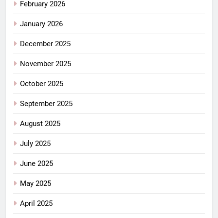
February 2026
January 2026
December 2025
November 2025
October 2025
September 2025
August 2025
July 2025
June 2025
May 2025
April 2025