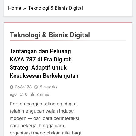
Home
Teknologi & Bisnis Digital
Teknologi & Bisnis Digital
Tantangan dan Peluang
KAYA 787 di Era Digital:
Strategi Adaptif untuk
Kesuksesan Berkelanjutan
263a173
5 months
ago
0
7 mins
Perkembangan teknologi digital
telah mengubah wajah industri
modern — dari cara berinteraksi,
cara bekerja, hingga cara
organisasi menciptakan nilai bagi