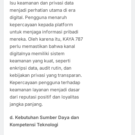
Isu keamanan dan privasi data
menjadi perhatian utama di era
digital. Pengguna menaruh
kepercayaan kepada platform
untuk menjaga informasi pribadi
mereka. Oleh karena itu, KAYA 787
perlu memastikan bahwa kanal
digitalnya memiliki sistem
keamanan yang kuat, seperti
enkripsi data, audit rutin, dan
kebijakan privasi yang transparan.
Kepercayaan pengguna terhadap
keamanan layanan menjadi dasar
dari reputasi positif dan loyalitas
jangka panjang.
d. Kebutuhan Sumber Daya dan
Kompetensi Teknologi