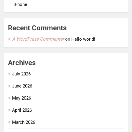
iPhone
Recent Comments
A WordPress Commenter
on
Hello world!
Archives
July 2026
June 2026
May 2026
April 2026
March 2026