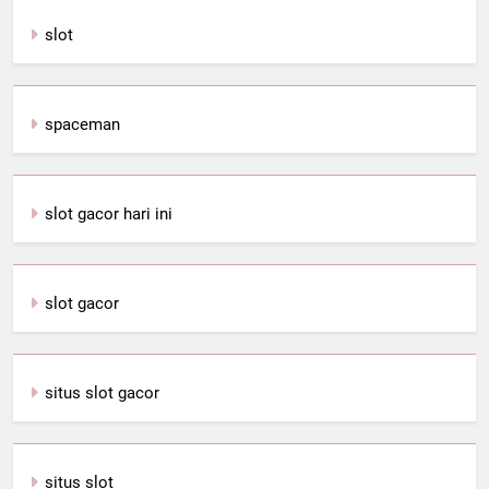
slot
spaceman
slot gacor hari ini
slot gacor
situs slot gacor
situs slot