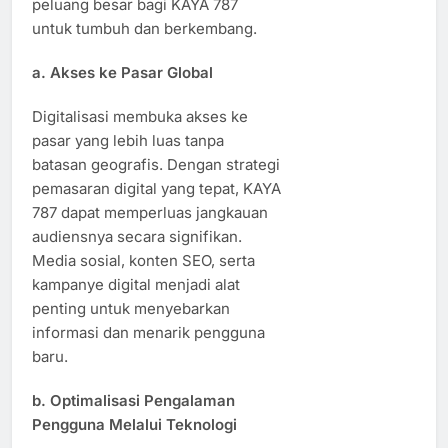
peluang besar bagi KAYA 787
untuk tumbuh dan berkembang.
a. Akses ke Pasar Global
Digitalisasi membuka akses ke
pasar yang lebih luas tanpa
batasan geografis. Dengan strategi
pemasaran digital yang tepat, KAYA
787 dapat memperluas jangkauan
audiensnya secara signifikan.
Media sosial, konten SEO, serta
kampanye digital menjadi alat
penting untuk menyebarkan
informasi dan menarik pengguna
baru.
b. Optimalisasi Pengalaman
Pengguna Melalui Teknologi