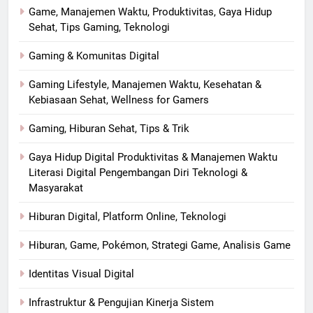
Game, Manajemen Waktu, Produktivitas, Gaya Hidup
Sehat, Tips Gaming, Teknologi
Gaming & Komunitas Digital
Gaming Lifestyle, Manajemen Waktu, Kesehatan &
Kebiasaan Sehat, Wellness for Gamers
Gaming, Hiburan Sehat, Tips & Trik
Gaya Hidup Digital Produktivitas & Manajemen Waktu
Literasi Digital Pengembangan Diri Teknologi &
Masyarakat
Hiburan Digital, Platform Online, Teknologi
Hiburan, Game, Pokémon, Strategi Game, Analisis Game
Identitas Visual Digital
Infrastruktur & Pengujian Kinerja Sistem