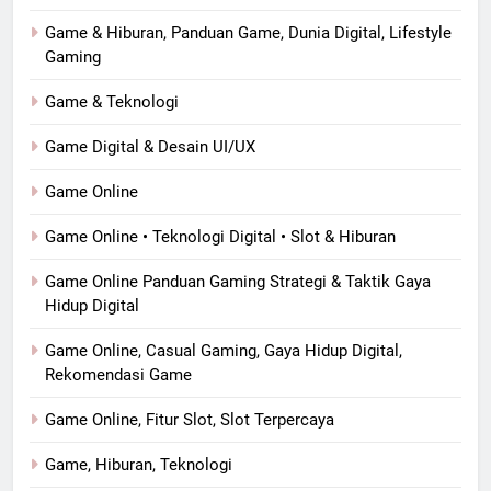
Game & Hiburan, Panduan Game, Dunia Digital, Lifestyle
Gaming
Game & Teknologi
Game Digital & Desain UI/UX
Game Online
Game Online • Teknologi Digital • Slot & Hiburan
Game Online Panduan Gaming Strategi & Taktik Gaya
Hidup Digital
Game Online, Casual Gaming, Gaya Hidup Digital,
Rekomendasi Game
Game Online, Fitur Slot, Slot Terpercaya
Game, Hiburan, Teknologi