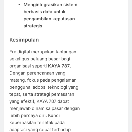
Mengintegrasikan sistem
berbasis data untuk
pengambilan keputusan
strategis
Kesimpulan
Era digital merupakan tantangan
sekaligus peluang besar bagi
organisasi seperti
KAYA 787
.
Dengan perencanaan yang
matang, fokus pada pengalaman
pengguna, adopsi teknologi yang
tepat, serta strategi pemasaran
yang efektif, KAYA 787 dapat
menjawab dinamika pasar dengan
lebih percaya diri. Kunci
keberhasilan terletak pada
adaptasi yang cepat terhadap