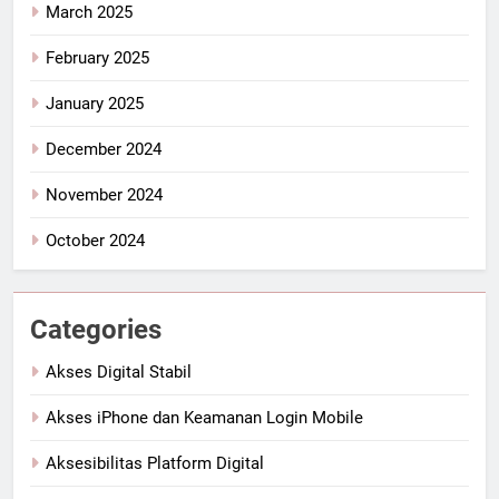
March 2025
February 2025
January 2025
December 2024
November 2024
October 2024
Categories
Akses Digital Stabil
Akses iPhone dan Keamanan Login Mobile
Aksesibilitas Platform Digital