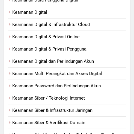
Keamanan Data Pengguna Digital
Keamanan Digital
Keamanan Digital & Infrastruktur Cloud
Keamanan Digital & Privasi Online
Keamanan Digital & Privasi Pengguna
Keamanan Digital dan Perlindungan Akun
Keamanan Multi Perangkat dan Akses Digital
Keamanan Password dan Perlindungan Akun
Keamanan Siber / Teknologi Internet
Keamanan Siber & Infrastruktur Jaringan
Keamanan Siber & Verifikasi Domain