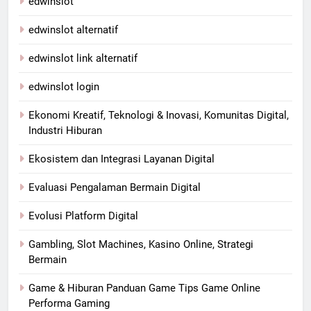
edwinslot
edwinslot alternatif
edwinslot link alternatif
edwinslot login
Ekonomi Kreatif, Teknologi & Inovasi, Komunitas Digital,
Industri Hiburan
Ekosistem dan Integrasi Layanan Digital
Evaluasi Pengalaman Bermain Digital
Evolusi Platform Digital
Gambling, Slot Machines, Kasino Online, Strategi
Bermain
Game & Hiburan Panduan Game Tips Game Online
Performa Gaming