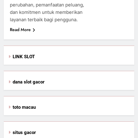
perubahan, pemanfaatan peluang,
dan komitmen untuk memberikan
layanan terbaik bagi pengguna.
Read More
LINK SLOT
dana slot gacor
toto macau
situs gacor