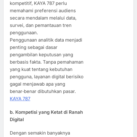
kompetitif, KAYA 787 perlu
memahami preferensi audiens
secara mendalam melalui data,
survei, dan pemantauan tren
penggunaan.
Penggunaan analitik data menjadi
penting sebagai dasar
pengambilan keputusan yang
berbasis fakta. Tanpa pemahaman
yang kuat tentang kebutuhan
pengguna, layanan digital berisiko
gagal menjawab apa yang
benar‑benar dibutuhkan pasar.
KAYA 787
b. Kompetisi yang Ketat di Ranah
Digital
Dengan semakin banyaknya