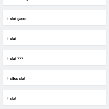
slot gacor
slot
slot 777
situs slot
slot