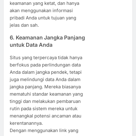
keamanan yang ketat, dan hanya
akan menggunakan informasi
pribadi Anda untuk tujuan yang
jelas dan sah.
6.
Keamanan Jangka Panjang
untuk Data Anda
Situs yang terpercaya tidak hanya
berfokus pada perlindungan data
Anda dalam jangka pendek, tetapi
juga melindungi data Anda dalam
jangka panjang. Mereka biasanya
mematuhi standar keamanan yang
tinggi dan melakukan pembaruan
rutin pada sistem mereka untuk
menangkal potensi ancaman atau
kerentanannya.
Dengan menggunakan link yang