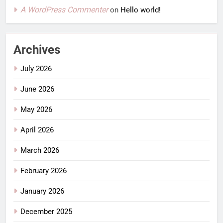
A WordPress Commenter
on
Hello world!
Archives
July 2026
June 2026
May 2026
April 2026
March 2026
February 2026
January 2026
December 2025