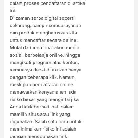
dalam proses pendaftaran di artikel
ini.
Di zaman serba digital seperti
sekarang, hampir semua layanan
dan produk mengharuskan kita
untuk mendaftar secara online.
Mulai dari membuat akun media
sosial, berbelanja online, hingga
mengikuti program atau kontes,
semuanya dapat dilakukan hanya
dengan beberapa klik. Namun,
meskipun pendaftaran online
menawarkan kenyamanan, ada
risiko besar yang mengintai jika
Anda tidak berhati-hati dalam
memilih situs atau link yang
digunakan. Salah satu cara untuk
meminimalkan risiko ini adalah
dengan menggunakan link