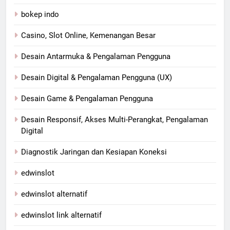
bokep indo
Casino, Slot Online, Kemenangan Besar
Desain Antarmuka & Pengalaman Pengguna
Desain Digital & Pengalaman Pengguna (UX)
Desain Game & Pengalaman Pengguna
Desain Responsif, Akses Multi-Perangkat, Pengalaman
Digital
Diagnostik Jaringan dan Kesiapan Koneksi
edwinslot
edwinslot alternatif
edwinslot link alternatif