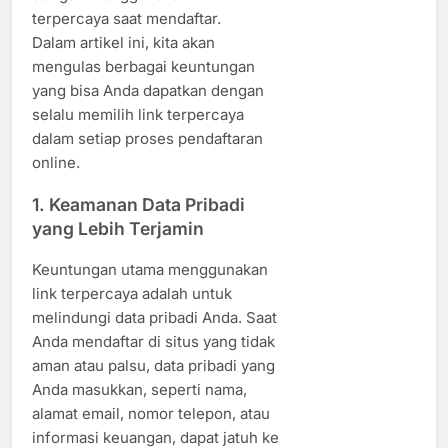
terpercaya saat mendaftar.
Dalam artikel ini, kita akan
mengulas berbagai keuntungan
yang bisa Anda dapatkan dengan
selalu memilih link terpercaya
dalam setiap proses pendaftaran
online.
1.
Keamanan Data Pribadi
yang Lebih Terjamin
Keuntungan utama menggunakan
link terpercaya adalah untuk
melindungi data pribadi Anda. Saat
Anda mendaftar di situs yang tidak
aman atau palsu, data pribadi yang
Anda masukkan, seperti nama,
alamat email, nomor telepon, atau
informasi keuangan, dapat jatuh ke