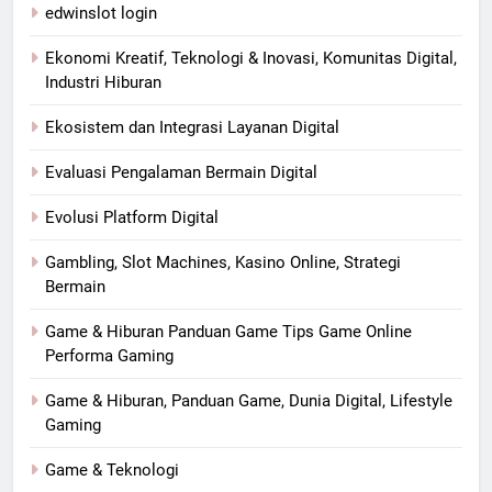
edwinslot login
Ekonomi Kreatif, Teknologi & Inovasi, Komunitas Digital,
Industri Hiburan
Ekosistem dan Integrasi Layanan Digital
Evaluasi Pengalaman Bermain Digital
Evolusi Platform Digital
Gambling, Slot Machines, Kasino Online, Strategi
Bermain
Game & Hiburan Panduan Game Tips Game Online
Performa Gaming
Game & Hiburan, Panduan Game, Dunia Digital, Lifestyle
Gaming
Game & Teknologi