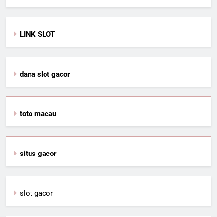
LINK SLOT
dana slot gacor
toto macau
situs gacor
slot gacor