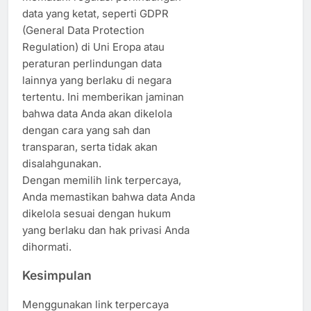
data yang ketat, seperti GDPR
(General Data Protection
Regulation) di Uni Eropa atau
peraturan perlindungan data
lainnya yang berlaku di negara
tertentu. Ini memberikan jaminan
bahwa data Anda akan dikelola
dengan cara yang sah dan
transparan, serta tidak akan
disalahgunakan.
Dengan memilih link terpercaya,
Anda memastikan bahwa data Anda
dikelola sesuai dengan hukum
yang berlaku dan hak privasi Anda
dihormati.
Kesimpulan
Menggunakan link terpercaya