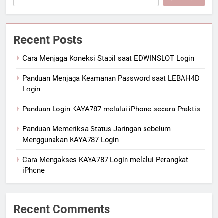
Recent Posts
Cara Menjaga Koneksi Stabil saat EDWINSLOT Login
Panduan Menjaga Keamanan Password saat LEBAH4D
Login
Panduan Login KAYA787 melalui iPhone secara Praktis
Panduan Memeriksa Status Jaringan sebelum
Menggunakan KAYA787 Login
Cara Mengakses KAYA787 Login melalui Perangkat
iPhone
Recent Comments