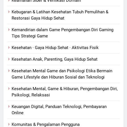
Keamanan Siber & Verifikasi Domain
Kebugaran & Latihan Kesehatan Tubuh Pemulihan &
Restorasi Gaya Hidup Sehat
Kemandirian dalam Game Pengembangan Diri Gaming
Tips Strategi Game
Kesehatan · Gaya Hidup Sehat · Aktivitas Fisik
Kesehatan Anak, Parenting, Gaya Hidup Sehat
Kesehatan Mental Game dan Psikologi Etika Bermain
Game Lifestyle dan Hiburan Sosial dan Teknologi
Kesehatan Mental, Game & Hiburan, Pengembangan Diri,
Psikologi, Relaksasi
Keuangan Digital, Panduan Teknologi, Pembayaran
Online
Komunitas & Pengalaman Pengguna