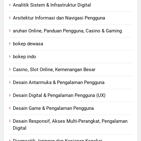
Analitik Sistem & Infrastruktur Digital
Arsitektur Informasi dan Navigasi Pengguna
aruhan Online, Panduan Pengguna, Casino & Gaming
bokep dewasa
bokep indo
Casino, Slot Online, Kemenangan Besar
Desain Antarmuka & Pengalaman Pengguna
Desain Digital & Pengalaman Pengguna (UX)
Desain Game & Pengalaman Pengguna
Desain Responsif, Akses Multi-Perangkat, Pengalaman
Digital