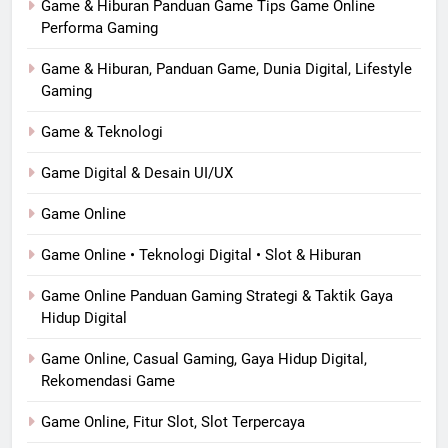
Game & Hiburan Panduan Game Tips Game Online
Performa Gaming
Game & Hiburan, Panduan Game, Dunia Digital, Lifestyle
Gaming
Game & Teknologi
Game Digital & Desain UI/UX
Game Online
Game Online • Teknologi Digital • Slot & Hiburan
Game Online Panduan Gaming Strategi & Taktik Gaya
Hidup Digital
Game Online, Casual Gaming, Gaya Hidup Digital,
Rekomendasi Game
Game Online, Fitur Slot, Slot Terpercaya