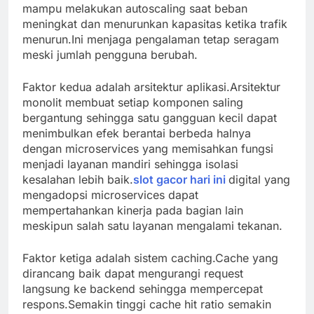
mampu melakukan autoscaling saat beban
meningkat dan menurunkan kapasitas ketika trafik
menurun.Ini menjaga pengalaman tetap seragam
meski jumlah pengguna berubah.
Faktor kedua adalah arsitektur aplikasi.Arsitektur
monolit membuat setiap komponen saling
bergantung sehingga satu gangguan kecil dapat
menimbulkan efek berantai berbeda halnya
dengan microservices yang memisahkan fungsi
menjadi layanan mandiri sehingga isolasi
kesalahan lebih baik.
slot gacor hari ini
digital yang
mengadopsi microservices dapat
mempertahankan kinerja pada bagian lain
meskipun salah satu layanan mengalami tekanan.
Faktor ketiga adalah sistem caching.Cache yang
dirancang baik dapat mengurangi request
langsung ke backend sehingga mempercepat
respons.Semakin tinggi cache hit ratio semakin