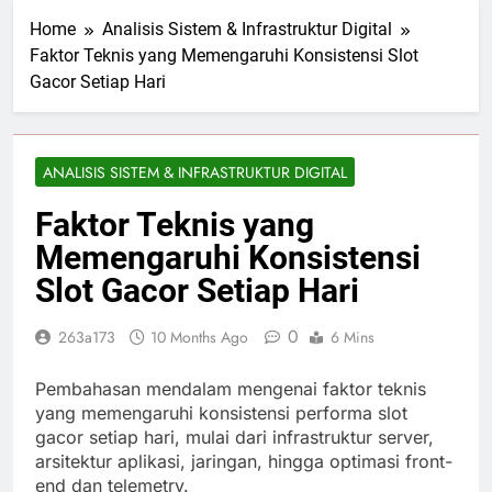
Home
Analisis Sistem & Infrastruktur Digital
Faktor Teknis yang Memengaruhi Konsistensi Slot
Gacor Setiap Hari
ANALISIS SISTEM & INFRASTRUKTUR DIGITAL
Faktor Teknis yang
Memengaruhi Konsistensi
Slot Gacor Setiap Hari
0
263a173
10 Months Ago
6 Mins
Pembahasan mendalam mengenai faktor teknis
yang memengaruhi konsistensi performa slot
gacor setiap hari, mulai dari infrastruktur server,
arsitektur aplikasi, jaringan, hingga optimasi front-
end dan telemetry.