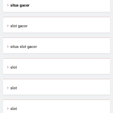
situs gacor
slot gacor
situs slot gacor
slot
slot
slot