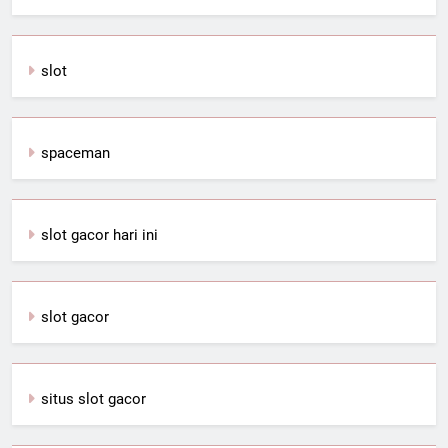
slot
spaceman
slot gacor hari ini
slot gacor
situs slot gacor