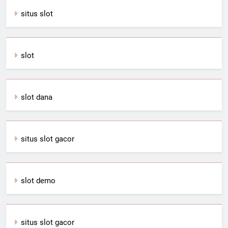
situs slot
slot
slot dana
situs slot gacor
slot demo
situs slot gacor