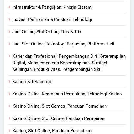
Infrastruktur & Pengujian Kinerja Sistem
Inovasi Permainan & Panduan Teknologi
Judi Online, Slot Online, Tips & Trik
Judi Slot Online, Teknologi Perjudian, Platform Judi
Karier dan Profesional, Pengembangan Diri, Keterampilan
Digital, Manajemen dan Kepemimpinan, Strategi
Keuangan, Produktivitas, Pengembangan Skill
Kasino & Teknologi
Kasino Online, Keamanan Permainan, Teknologi Kasino
Kasino Online, Slot Games, Panduan Permainan
Kasino Online, Slot Online, Panduan Permainan
Kasino, Slot Online, Panduan Permainan