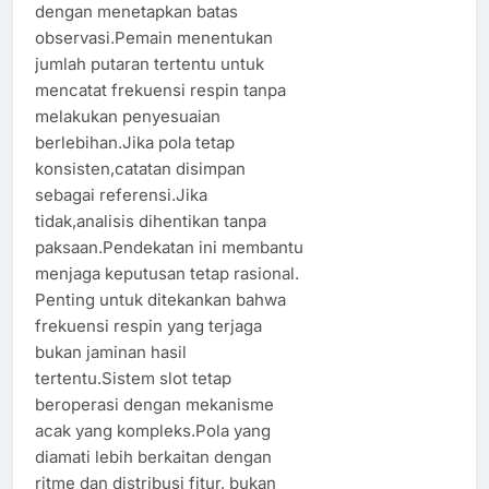
dengan menetapkan batas
observasi.Pemain menentukan
jumlah putaran tertentu untuk
mencatat frekuensi respin tanpa
melakukan penyesuaian
berlebihan.Jika pola tetap
konsisten,catatan disimpan
sebagai referensi.Jika
tidak,analisis dihentikan tanpa
paksaan.Pendekatan ini membantu
menjaga keputusan tetap rasional.
Penting untuk ditekankan bahwa
frekuensi respin yang terjaga
bukan jaminan hasil
tertentu.Sistem slot tetap
beroperasi dengan mekanisme
acak yang kompleks.Pola yang
diamati lebih berkaitan dengan
ritme dan distribusi fitur, bukan