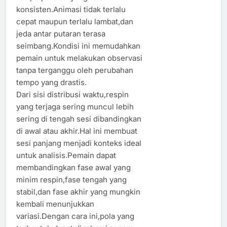
konsisten.Animasi tidak terlalu
cepat maupun terlalu lambat,dan
jeda antar putaran terasa
seimbang.Kondisi ini memudahkan
pemain untuk melakukan observasi
tanpa terganggu oleh perubahan
tempo yang drastis.
Dari sisi distribusi waktu,respin
yang terjaga sering muncul lebih
sering di tengah sesi dibandingkan
di awal atau akhir.Hal ini membuat
sesi panjang menjadi konteks ideal
untuk analisis.Pemain dapat
membandingkan fase awal yang
minim respin,fase tengah yang
stabil,dan fase akhir yang mungkin
kembali menunjukkan
variasi.Dengan cara ini,pola yang