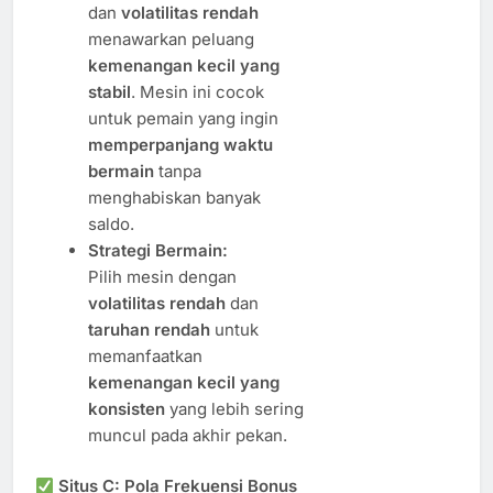
dan
volatilitas rendah
menawarkan peluang
kemenangan kecil yang
stabil
. Mesin ini cocok
untuk pemain yang ingin
memperpanjang waktu
bermain
tanpa
menghabiskan banyak
saldo.
Strategi Bermain:
Pilih mesin dengan
volatilitas rendah
dan
taruhan rendah
untuk
memanfaatkan
kemenangan kecil yang
konsisten
yang lebih sering
muncul pada akhir pekan.
Situs C: Pola Frekuensi Bonus