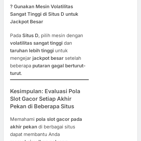
?
Gunakan Mesin Volatilitas
Sangat Tinggi di Situs D untuk
Jackpot Besar
Pada
Situs D
, pilih mesin dengan
volatilitas sangat tinggi
dan
taruhan lebih tinggi
untuk
mengejar
jackpot besar
setelah
beberapa
putaran gagal berturut-
turut
.
Kesimpulan: Evaluasi Pola
Slot Gacor Setiap Akhir
Pekan di Beberapa Situs
Memahami
pola slot gacor pada
akhir pekan
di berbagai situs
dapat membantu Anda