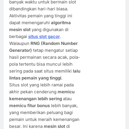
banyak waktu untuk bermain slot
dibandingkan hari-hari biasa.
Aktivitas pemain yang tinggi ini
dapat memengaruhi
algoritma
mesin slot
yang digunakan di
berbagai
situs slot gacor
.
Walaupun
RNG (Random Number
Generator)
tetap mengatur setiap
hasil permainan secara acak, pola-
pola tertentu bisa muncul lebih
sering pada saat situs memiliki
lalu
lintas pemain yang tinggi
.
Situs slot yang lebih ramai pada
akhir pekan cenderung
memicu
kemenangan lebih sering
atau
memicu fitur bonus
lebih banyak,
yang memberikan peluang bagi
pemain untuk meraih kemenangan
besar. Ini karena
mesin slot
di