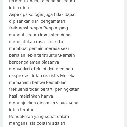
terbentuk dapat dipahami secara
lebih utuh.
Aspek psikologis juga tidak dapat
dipisahkan dari pengamatan
frekuensi respin.Respin yang
muncul secara konsisten dapat
menciptakan rasa ritme dan
membuat pemain merasa sesi
berjalan lebih terstruktur.Pemain
berpengalaman biasanya
menyadari efek ini dan menjaga
ekspektasi tetap realistis.Mereka
memahami bahwa kestabilan
frekuensi tidak berarti peningkatan
hasil,melainkan hanya
menunjukkan dinamika visual yang
lebih teratur.
Pendekatan yang sehat dalam
menganalisis pola ini adalah