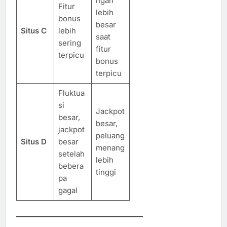
ngan
Fitur
lebih
bonus
besar
Situs C
lebih
saat
sering
fitur
terpicu
bonus
terpicu
Fluktua
si
Jackpot
besar,
besar,
jackpot
peluang
Situs D
besar
menang
setelah
lebih
bebera
tinggi
pa
gagal