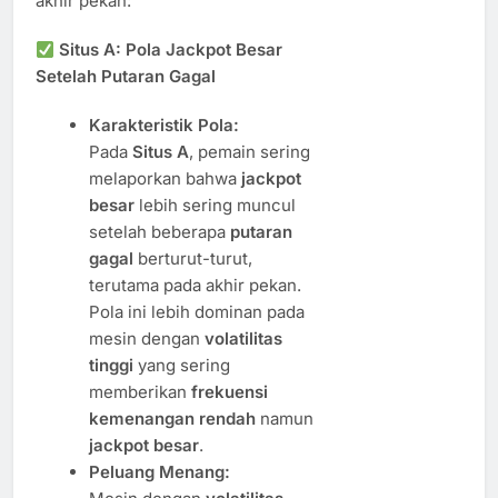
akhir pekan:
Situs A: Pola Jackpot Besar
Setelah Putaran Gagal
Karakteristik Pola:
Pada
Situs A
, pemain sering
melaporkan bahwa
jackpot
besar
lebih sering muncul
setelah beberapa
putaran
gagal
berturut-turut,
terutama pada akhir pekan.
Pola ini lebih dominan pada
mesin dengan
volatilitas
tinggi
yang sering
memberikan
frekuensi
kemenangan rendah
namun
jackpot besar
.
Peluang Menang: