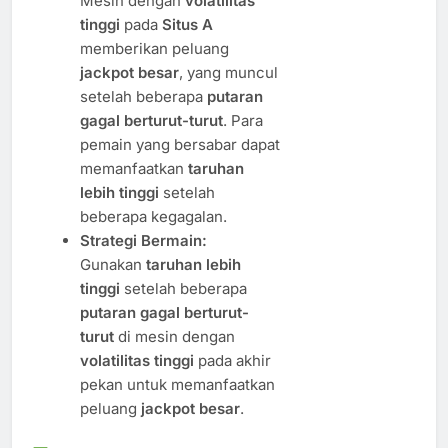
Mesin dengan
volatilitas
tinggi
pada
Situs A
memberikan peluang
jackpot besar
, yang muncul
setelah beberapa
putaran
gagal berturut-turut
. Para
pemain yang bersabar dapat
memanfaatkan
taruhan
lebih tinggi
setelah
beberapa kegagalan.
Strategi Bermain:
Gunakan
taruhan lebih
tinggi
setelah beberapa
putaran gagal berturut-
turut
di mesin dengan
volatilitas tinggi
pada akhir
pekan untuk memanfaatkan
peluang
jackpot besar
.