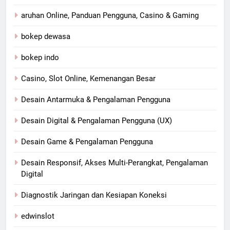
aruhan Online, Panduan Pengguna, Casino & Gaming
bokep dewasa
bokep indo
Casino, Slot Online, Kemenangan Besar
Desain Antarmuka & Pengalaman Pengguna
Desain Digital & Pengalaman Pengguna (UX)
Desain Game & Pengalaman Pengguna
Desain Responsif, Akses Multi-Perangkat, Pengalaman
Digital
Diagnostik Jaringan dan Kesiapan Koneksi
edwinslot