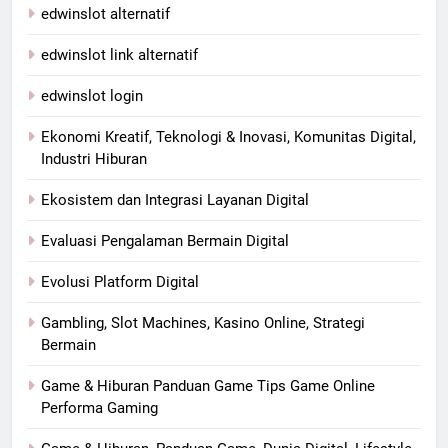
edwinslot alternatif
edwinslot link alternatif
edwinslot login
Ekonomi Kreatif, Teknologi & Inovasi, Komunitas Digital,
Industri Hiburan
Ekosistem dan Integrasi Layanan Digital
Evaluasi Pengalaman Bermain Digital
Evolusi Platform Digital
Gambling, Slot Machines, Kasino Online, Strategi
Bermain
Game & Hiburan Panduan Game Tips Game Online
Performa Gaming