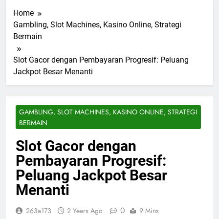
Home
Gambling, Slot Machines, Kasino Online, Strategi
Bermain
Slot Gacor dengan Pembayaran Progresif: Peluang
Jackpot Besar Menanti
GAMBLING, SLOT MACHINES, KASINO ONLINE, STRATEGI
BERMAIN
Slot Gacor dengan
Pembayaran Progresif:
Peluang Jackpot Besar
Menanti
0
263a173
2 Years Ago
9 Mins