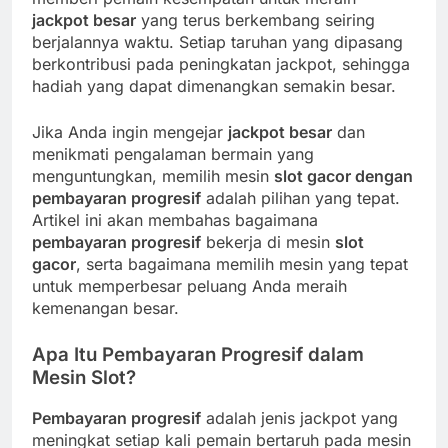
jackpot besar
yang terus berkembang seiring
berjalannya waktu. Setiap taruhan yang dipasang
berkontribusi pada peningkatan jackpot, sehingga
hadiah yang dapat dimenangkan semakin besar.
Jika Anda ingin mengejar
jackpot besar
dan
menikmati pengalaman bermain yang
menguntungkan, memilih mesin
slot gacor dengan
pembayaran progresif
adalah pilihan yang tepat.
Artikel ini akan membahas bagaimana
pembayaran progresif
bekerja di mesin
slot
gacor
, serta bagaimana memilih mesin yang tepat
untuk memperbesar peluang Anda meraih
kemenangan besar.
Apa Itu Pembayaran Progresif dalam
Mesin Slot?
Pembayaran progresif
adalah jenis jackpot yang
meningkat setiap kali pemain bertaruh pada mesin