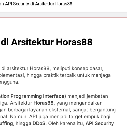
n API Security di Arsitektur Horas88
di Arsitektur Horas88
di arsitektur Horas88, meliputi konsep dasar,
lementasi, hingga praktik terbaik untuk menjaga
engguna.
ation Programming Interface)
menjadi jembatan
iga. Arsitektur
Horas88
, yang mengandalkan
gan berbagai layanan eksternal, sangat bergantung
nal. Namun, API juga menjadi target empuk bagi
stuffing, hingga DDoS
. Oleh karena itu,
API Security