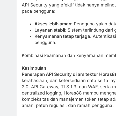
API Security yang efektif tidak hanya melin
pada pengguna:
Akses lebih aman:
Pengguna yakin data
Layanan stabil:
Sistem terlindung dari 
Kenyamanan tetap terjaga:
Autentikas
pengguna.
Kombinasi keamanan dan kenyamanan membuat
Kesimpulan
Penerapan API Security di arsitektur Horas8
kerahasiaan, dan ketersediaan data serta l
2.0, API Gateway, TLS 1.3, dan WAF, serta m
centralized logging, Horas88 mampu mengha
kompleksitas dan manajemen token tetap ada
aman, patuh regulasi, dan ramah pengguna.