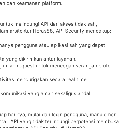
lan dan keamanan platform.
ntuk melindungi API dari akses tidak sah,
am arsitektur Horas88, API Security mencakup:
anya pengguna atau aplikasi sah yang dapat
 yang dikirimkan antar layanan.
jumlah request untuk mencegah serangan brute
ivitas mencurigakan secara real time.
r komunikasi yang aman sekaligus andal.
iap harinya, mulai dari login pengguna, manajemen
rnal. API yang tidak terlindungi berpotensi membuka