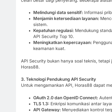
celah besar bagi penyerang. Beberapa alasan
Melindungi data sensitif:
Informasi prib
Menjamin ketersediaan layanan:
Mence
sistem.
Kepatuhan regulasi:
Mendukung standar
API Security Top 10.
Meningkatkan kepercayaan:
Pengguna 
keamanan kuat.
API Security bukan hanya soal teknis, tetapi
Horas88.
3. Teknologi Pendukung API Security
Untuk mengamankan API, Horas88 dapat mema
OAuth 2.0 dan OpenID Connect:
Autent
TLS 1.3:
Enkripsi komunikasi antar laya
API Gateway:
Menyediakan kontrol terpus