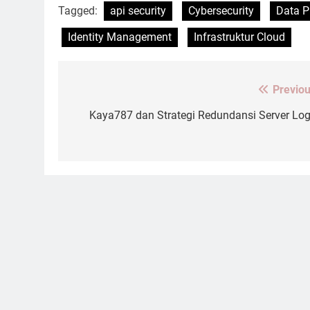
Tagged:
api security
Cybersecurity
Data P
Identity Management
Infrastruktur Cloud
Previou
Post
navigation
Kaya787 dan Strategi Redundansi Server Log