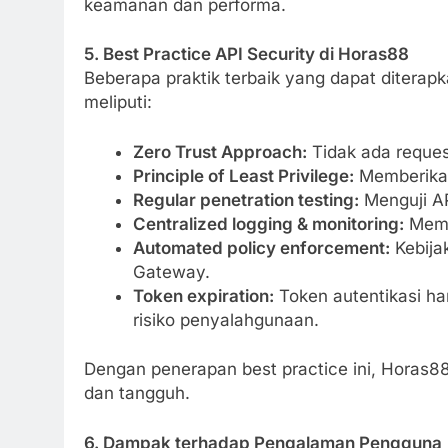
keamanan dan performa.
5. Best Practice API Security di Horas88
Beberapa praktik terbaik yang dapat ditera
meliputi:
Zero Trust Approach:
Tidak ada request
Principle of Least Privilege:
Memberikan
Regular penetration testing:
Menguji AP
Centralized logging & monitoring:
Membe
Automated policy enforcement:
Kebija
Gateway.
Token expiration:
Token autentikasi ha
risiko penyalahgunaan.
Dengan penerapan best practice ini, Horas8
dan tangguh.
6. Dampak terhadap Pengalaman Pengguna