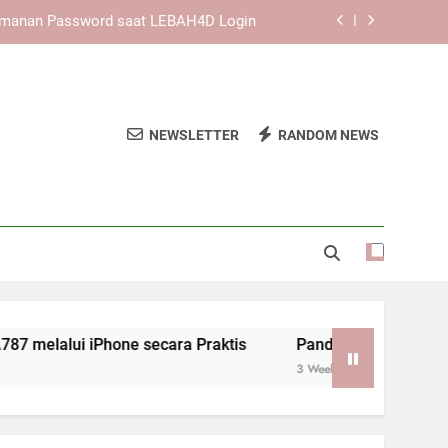
manan Password saat LEBAH4D Login
AYA787 melalui iPhone secara Praktis
 sebelum Menggunakan KAYA787 Login
NEWSLETTER
RANDOM NEWS
Koneksi Stabil saat EDWINSLOT Login
manan Password saat LEBAH4D Login
 Books. Sumber Inspirasi Bagi Para Pecinta Buku.
AYA787 melalui iPhone secara Praktis
 sebelum Menggunakan KAYA787 Login
ui iPhone secara Praktis
Panduan Memeriksa Status J
3 Weeks Ago