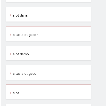
slot dana
situs slot gacor
slot demo
situs slot gacor
slot