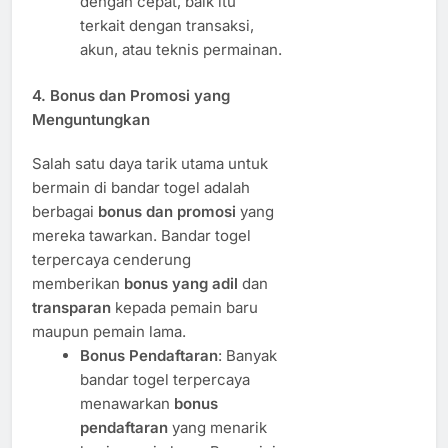
dengan cepat, baik itu
terkait dengan transaksi,
akun, atau teknis permainan.
4.
Bonus dan Promosi yang
Menguntungkan
Salah satu daya tarik utama untuk
bermain di bandar togel adalah
berbagai
bonus dan promosi
yang
mereka tawarkan. Bandar togel
terpercaya cenderung
memberikan
bonus yang adil
dan
transparan
kepada pemain baru
maupun pemain lama.
Bonus Pendaftaran
: Banyak
bandar togel terpercaya
menawarkan
bonus
pendaftaran
yang menarik