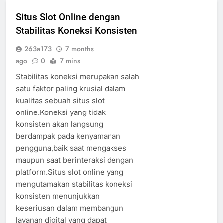
Situs Slot Online dengan
Stabilitas Koneksi Konsisten
263a173
7 months
ago
0
7 mins
Stabilitas koneksi merupakan salah
satu faktor paling krusial dalam
kualitas sebuah situs slot
online.Koneksi yang tidak
konsisten akan langsung
berdampak pada kenyamanan
pengguna,baik saat mengakses
maupun saat berinteraksi dengan
platform.Situs slot online yang
mengutamakan stabilitas koneksi
konsisten menunjukkan
keseriusan dalam membangun
layanan digital yang dapat