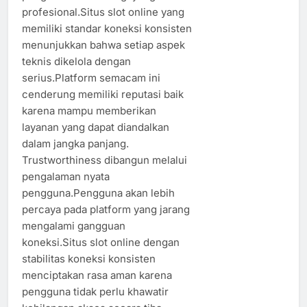
profesional.Situs slot online yang
memiliki standar koneksi konsisten
menunjukkan bahwa setiap aspek
teknis dikelola dengan
serius.Platform semacam ini
cenderung memiliki reputasi baik
karena mampu memberikan
layanan yang dapat diandalkan
dalam jangka panjang.
Trustworthiness dibangun melalui
pengalaman nyata
pengguna.Pengguna akan lebih
percaya pada platform yang jarang
mengalami gangguan
koneksi.Situs slot online dengan
stabilitas koneksi konsisten
menciptakan rasa aman karena
pengguna tidak perlu khawatir