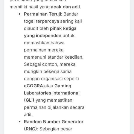
memiliki hasil yang
acak dan adil
.
Permainan Teruji
: Bandar
togel terpercaya sering kali
diaudit oleh
pihak ketiga
yang independen
untuk
memastikan bahwa
permainan mereka
memenuhi standar keadilan.
Sebagai contoh, mereka
mungkin bekerja sama
dengan organisasi seperti
eCOGRA
atau
Gaming
Laboratories International
(GLI)
yang memastikan
permainan dijalankan secara
adil.
Random Number Generator
(RNG)
: Sebagian besar