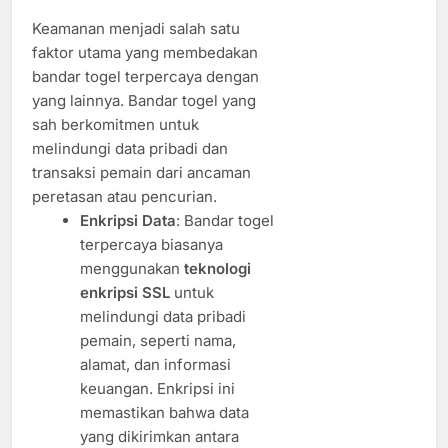
Keamanan menjadi salah satu
faktor utama yang membedakan
bandar togel terpercaya dengan
yang lainnya. Bandar togel yang
sah berkomitmen untuk
melindungi data pribadi dan
transaksi pemain dari ancaman
peretasan atau pencurian.
Enkripsi Data
: Bandar togel
terpercaya biasanya
menggunakan
teknologi
enkripsi SSL
untuk
melindungi data pribadi
pemain, seperti nama,
alamat, dan informasi
keuangan. Enkripsi ini
memastikan bahwa data
yang dikirimkan antara