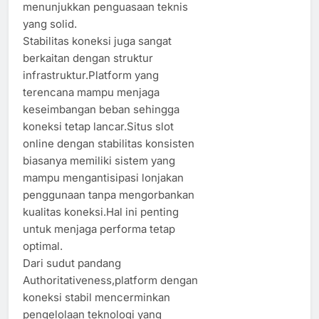
menunjukkan penguasaan teknis
yang solid.
Stabilitas koneksi juga sangat
berkaitan dengan struktur
infrastruktur.Platform yang
terencana mampu menjaga
keseimbangan beban sehingga
koneksi tetap lancar.Situs slot
online dengan stabilitas konsisten
biasanya memiliki sistem yang
mampu mengantisipasi lonjakan
penggunaan tanpa mengorbankan
kualitas koneksi.Hal ini penting
untuk menjaga performa tetap
optimal.
Dari sudut pandang
Authoritativeness,platform dengan
koneksi stabil mencerminkan
pengelolaan teknologi yang