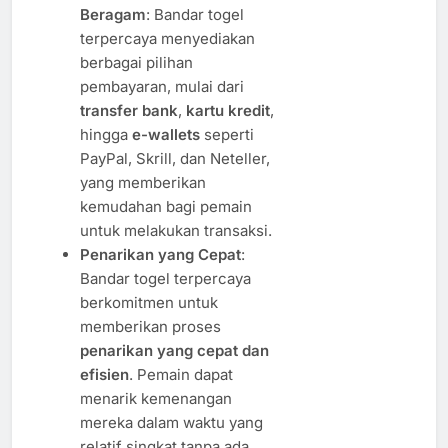
Beragam
: Bandar togel
terpercaya menyediakan
berbagai pilihan
pembayaran, mulai dari
transfer bank
,
kartu kredit
,
hingga
e-wallets
seperti
PayPal, Skrill, dan Neteller,
yang memberikan
kemudahan bagi pemain
untuk melakukan transaksi.
Penarikan yang Cepat
:
Bandar togel terpercaya
berkomitmen untuk
memberikan proses
penarikan yang cepat dan
efisien
. Pemain dapat
menarik kemenangan
mereka dalam waktu yang
relatif singkat tanpa ada