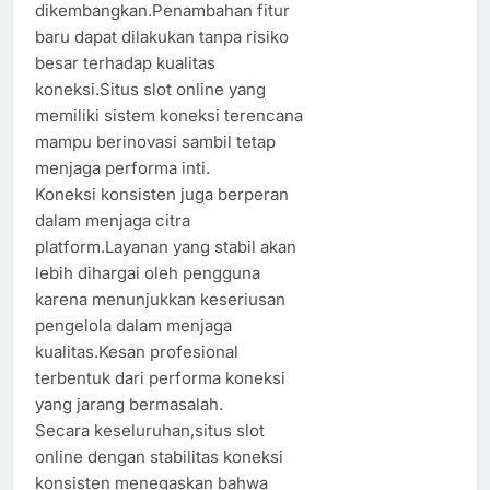
dikembangkan.Penambahan fitur
baru dapat dilakukan tanpa risiko
besar terhadap kualitas
koneksi.Situs slot online yang
memiliki sistem koneksi terencana
mampu berinovasi sambil tetap
menjaga performa inti.
Koneksi konsisten juga berperan
dalam menjaga citra
platform.Layanan yang stabil akan
lebih dihargai oleh pengguna
karena menunjukkan keseriusan
pengelola dalam menjaga
kualitas.Kesan profesional
terbentuk dari performa koneksi
yang jarang bermasalah.
Secara keseluruhan,situs slot
online dengan stabilitas koneksi
konsisten menegaskan bahwa