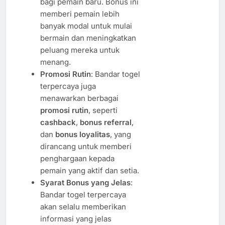
bagi pemain baru. Bonus ini
memberi pemain lebih
banyak modal untuk mulai
bermain dan meningkatkan
peluang mereka untuk
menang.
Promosi Rutin
: Bandar togel
terpercaya juga
menawarkan berbagai
promosi rutin
, seperti
cashback
,
bonus referral
,
dan
bonus loyalitas
, yang
dirancang untuk memberi
penghargaan kepada
pemain yang aktif dan setia.
Syarat Bonus yang Jelas
:
Bandar togel terpercaya
akan selalu memberikan
informasi yang jelas