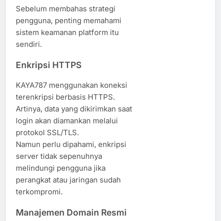
Sebelum membahas strategi
pengguna, penting memahami
sistem keamanan platform itu
sendiri.
Enkripsi HTTPS
KAYA787 menggunakan koneksi
terenkripsi berbasis HTTPS.
Artinya, data yang dikirimkan saat
login akan diamankan melalui
protokol SSL/TLS.
Namun perlu dipahami, enkripsi
server tidak sepenuhnya
melindungi pengguna jika
perangkat atau jaringan sudah
terkompromi.
Manajemen Domain Resmi