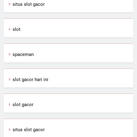
situs slot gacor
slot
spaceman
slot gacor hari ini
slot gacor
situs slot gacor