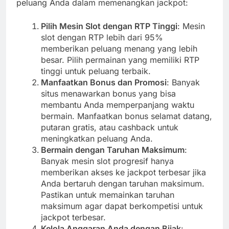
peluang Anda dalam memenangkan jackpot:
Pilih Mesin Slot dengan RTP Tinggi
: Mesin
slot dengan RTP lebih dari 95%
memberikan peluang menang yang lebih
besar. Pilih permainan yang memiliki RTP
tinggi untuk peluang terbaik.
Manfaatkan Bonus dan Promosi
: Banyak
situs menawarkan bonus yang bisa
membantu Anda memperpanjang waktu
bermain. Manfaatkan bonus selamat datang,
putaran gratis, atau cashback untuk
meningkatkan peluang Anda.
Bermain dengan Taruhan Maksimum
:
Banyak mesin slot progresif hanya
memberikan akses ke jackpot terbesar jika
Anda bertaruh dengan taruhan maksimum.
Pastikan untuk memainkan taruhan
maksimum agar dapat berkompetisi untuk
jackpot terbesar.
Kelola Anggaran Anda dengan Bijak
: