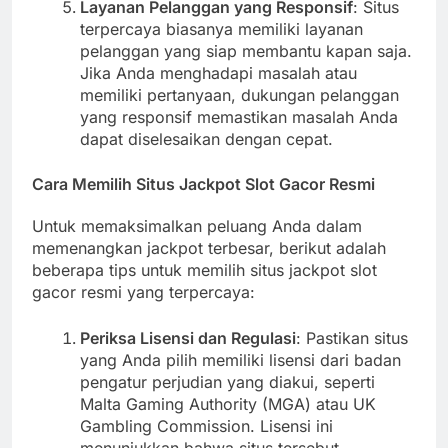
Layanan Pelanggan yang Responsif
: Situs
terpercaya biasanya memiliki layanan
pelanggan yang siap membantu kapan saja.
Jika Anda menghadapi masalah atau
memiliki pertanyaan, dukungan pelanggan
yang responsif memastikan masalah Anda
dapat diselesaikan dengan cepat.
Cara Memilih Situs Jackpot Slot Gacor Resmi
Untuk memaksimalkan peluang Anda dalam
memenangkan jackpot terbesar, berikut adalah
beberapa tips untuk memilih situs jackpot slot
gacor resmi yang terpercaya:
Periksa Lisensi dan Regulasi
: Pastikan situs
yang Anda pilih memiliki lisensi dari badan
pengatur perjudian yang diakui, seperti
Malta Gaming Authority (MGA) atau UK
Gambling Commission. Lisensi ini
menunjukkan bahwa situs tersebut