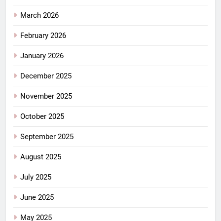
March 2026
February 2026
January 2026
December 2025
November 2025
October 2025
September 2025
August 2025
July 2025
June 2025
May 2025