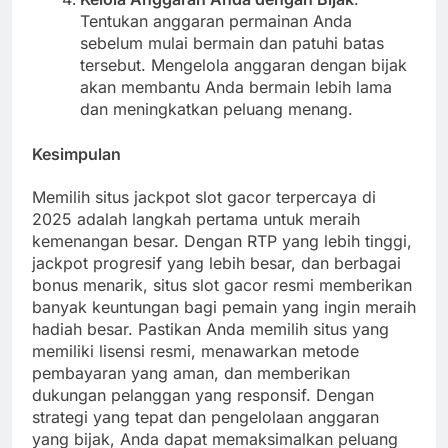
Tentukan anggaran permainan Anda
sebelum mulai bermain dan patuhi batas
tersebut. Mengelola anggaran dengan bijak
akan membantu Anda bermain lebih lama
dan meningkatkan peluang menang.
Kesimpulan
Memilih situs jackpot slot gacor terpercaya di
2025 adalah langkah pertama untuk meraih
kemenangan besar. Dengan RTP yang lebih tinggi,
jackpot progresif yang lebih besar, dan berbagai
bonus menarik, situs slot gacor resmi memberikan
banyak keuntungan bagi pemain yang ingin meraih
hadiah besar. Pastikan Anda memilih situs yang
memiliki lisensi resmi, menawarkan metode
pembayaran yang aman, dan memberikan
dukungan pelanggan yang responsif. Dengan
strategi yang tepat dan pengelolaan anggaran
yang bijak, Anda dapat memaksimalkan peluang