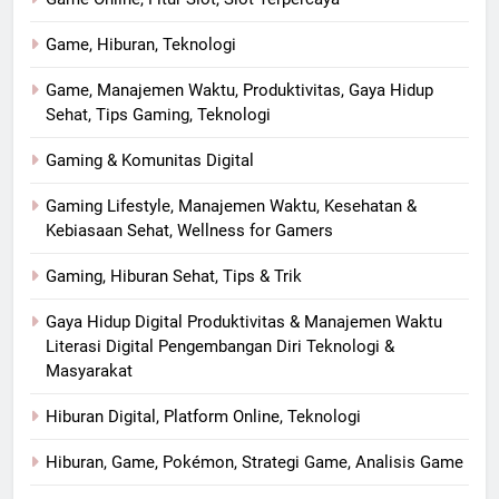
Game, Hiburan, Teknologi
Game, Manajemen Waktu, Produktivitas, Gaya Hidup
Sehat, Tips Gaming, Teknologi
Gaming & Komunitas Digital
Gaming Lifestyle, Manajemen Waktu, Kesehatan &
Kebiasaan Sehat, Wellness for Gamers
Gaming, Hiburan Sehat, Tips & Trik
Gaya Hidup Digital Produktivitas & Manajemen Waktu
Literasi Digital Pengembangan Diri Teknologi &
Masyarakat
Hiburan Digital, Platform Online, Teknologi
Hiburan, Game, Pokémon, Strategi Game, Analisis Game