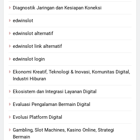
Diagnostik Jaringan dan Kesiapan Koneksi
edwinslot
edwinslot alternatif
edwinslot link alternatif
edwinslot login
Ekonomi Kreatif, Teknologi & Inovasi, Komunitas Digital,
Industri Hiburan
Ekosistem dan Integrasi Layanan Digital
Evaluasi Pengalaman Bermain Digital
Evolusi Platform Digital
Gambling, Slot Machines, Kasino Online, Strategi
Bermain