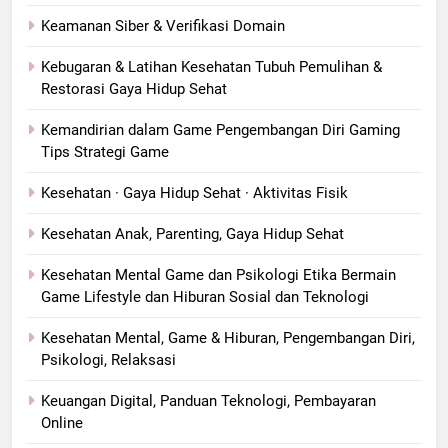
Keamanan Siber & Verifikasi Domain
Kebugaran & Latihan Kesehatan Tubuh Pemulihan &
Restorasi Gaya Hidup Sehat
Kemandirian dalam Game Pengembangan Diri Gaming
Tips Strategi Game
Kesehatan · Gaya Hidup Sehat · Aktivitas Fisik
Kesehatan Anak, Parenting, Gaya Hidup Sehat
Kesehatan Mental Game dan Psikologi Etika Bermain
Game Lifestyle dan Hiburan Sosial dan Teknologi
Kesehatan Mental, Game & Hiburan, Pengembangan Diri,
Psikologi, Relaksasi
Keuangan Digital, Panduan Teknologi, Pembayaran
Online