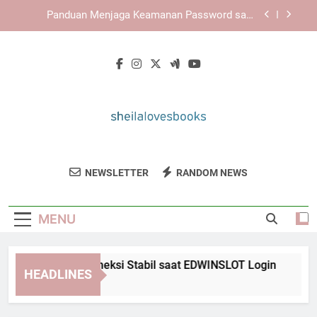
Skip
Panduan Login KAYA787 melalui iPhone secara
to
Praktis
content
Panduan Memeriksa Status Jaringan sebelum
Menggunakan KAYA787 Login
Cara Menjaga Koneksi Stabil saat EDWINSLOT
Login
Panduan Menjaga Keamanan Password saat
LEBAH4D Login
Panduan Login KAYA787 melalui iPhone secara
Praktis
Sheila Loves
Temukan Review Buku Menarik Dan
Panduan Memeriksa Status Jaringan sebelum
NEWSLETTER
RANDOM NEWS
Books
Menggunakan KAYA787 Login
Rekomendasi Bacaan Dari Sheila Loves
Books. Sumber Inspirasi Bagi Para Pecinta
MENU
Buku.
ara Menjaga Koneksi Stabil saat EDWINSLOT Login
Pand
HEADLINES
Weeks Ago
2 Wee