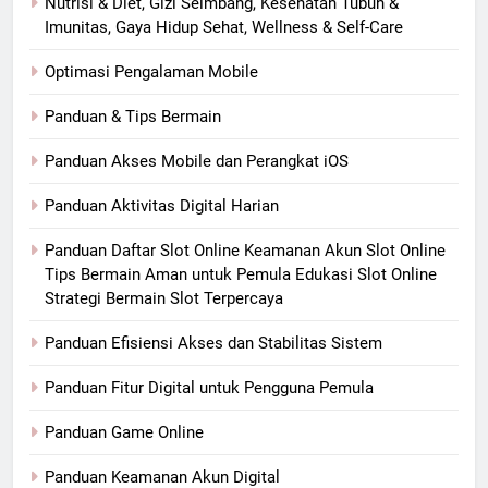
Nutrisi & Diet, Gizi Seimbang, Kesehatan Tubuh &
Imunitas, Gaya Hidup Sehat, Wellness & Self-Care
Optimasi Pengalaman Mobile
Panduan & Tips Bermain
Panduan Akses Mobile dan Perangkat iOS
Panduan Aktivitas Digital Harian
Panduan Daftar Slot Online Keamanan Akun Slot Online
Tips Bermain Aman untuk Pemula Edukasi Slot Online
Strategi Bermain Slot Terpercaya
Panduan Efisiensi Akses dan Stabilitas Sistem
Panduan Fitur Digital untuk Pengguna Pemula
Panduan Game Online
Panduan Keamanan Akun Digital