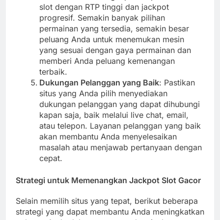
slot dengan RTP tinggi dan jackpot
progresif. Semakin banyak pilihan
permainan yang tersedia, semakin besar
peluang Anda untuk menemukan mesin
yang sesuai dengan gaya permainan dan
memberi Anda peluang kemenangan
terbaik.
Dukungan Pelanggan yang Baik
: Pastikan
situs yang Anda pilih menyediakan
dukungan pelanggan yang dapat dihubungi
kapan saja, baik melalui live chat, email,
atau telepon. Layanan pelanggan yang baik
akan membantu Anda menyelesaikan
masalah atau menjawab pertanyaan dengan
cepat.
Strategi untuk Memenangkan Jackpot Slot Gacor
Selain memilih situs yang tepat, berikut beberapa
strategi yang dapat membantu Anda meningkatkan