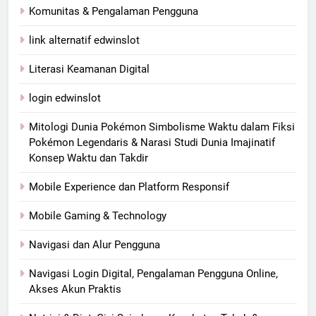
Komunitas & Pengalaman Pengguna
link alternatif edwinslot
Literasi Keamanan Digital
login edwinslot
Mitologi Dunia Pokémon Simbolisme Waktu dalam Fiksi
Pokémon Legendaris & Narasi Studi Dunia Imajinatif
Konsep Waktu dan Takdir
Mobile Experience dan Platform Responsif
Mobile Gaming & Technology
Navigasi dan Alur Pengguna
Navigasi Login Digital, Pengalaman Pengguna Online,
Akses Akun Praktis