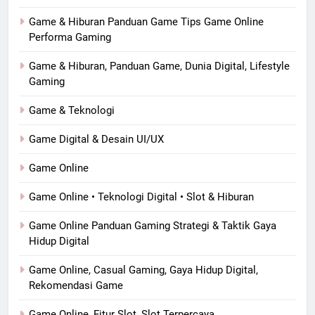
Game & Hiburan Panduan Game Tips Game Online
Performa Gaming
Game & Hiburan, Panduan Game, Dunia Digital, Lifestyle
Gaming
Game & Teknologi
Game Digital & Desain UI/UX
Game Online
Game Online • Teknologi Digital • Slot & Hiburan
Game Online Panduan Gaming Strategi & Taktik Gaya
Hidup Digital
Game Online, Casual Gaming, Gaya Hidup Digital,
Rekomendasi Game
Game Online, Fitur Slot, Slot Terpercaya