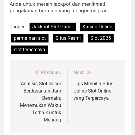
Anda untuk meraih jackpot dan menikmati
pengalaman bermain yang menguntungkan.
Tagged:
Jackpot Slot Gacor
Kasino Online
permainan slot
Situs Resmi
Slot 2025
slot terpercaya
Previous:
Next:
Post
navigation
Analisis Slot Gacor
Tips Memilih Situs
Berdasarkan Jam
Upline Slot Online
Bermain:
yang Terpercaya
Menemukan Waktu
Terbaik untuk
Menang