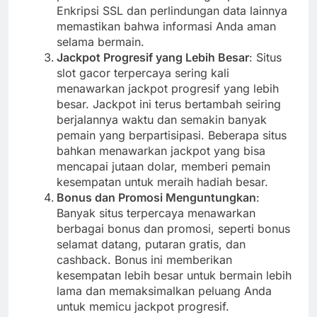
Enkripsi SSL dan perlindungan data lainnya
memastikan bahwa informasi Anda aman
selama bermain.
Jackpot Progresif yang Lebih Besar
: Situs
slot gacor terpercaya sering kali
menawarkan jackpot progresif yang lebih
besar. Jackpot ini terus bertambah seiring
berjalannya waktu dan semakin banyak
pemain yang berpartisipasi. Beberapa situs
bahkan menawarkan jackpot yang bisa
mencapai jutaan dolar, memberi pemain
kesempatan untuk meraih hadiah besar.
Bonus dan Promosi Menguntungkan
:
Banyak situs terpercaya menawarkan
berbagai bonus dan promosi, seperti bonus
selamat datang, putaran gratis, dan
cashback. Bonus ini memberikan
kesempatan lebih besar untuk bermain lebih
lama dan memaksimalkan peluang Anda
untuk memicu jackpot progresif.