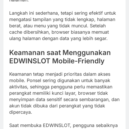
Langkah ini sederhana, tetapi sering efektif untuk
mengatasi tampilan yang tidak lengkap, halaman
berat, atau menu yang tidak muncul. Setelah
cache dibersihkan, browser biasanya memuat
ulang halaman dengan data yang lebih segar.
Keamanan saat Menggunakan
EDWINSLOT Mobile-Friendly
Keamanan tetap menjadi prioritas dalam akses
mobile. Ponsel sering digunakan untuk banyak
aktivitas, sehingga pengguna perlu memastikan
perangkat memiliki kunci layar, browser tidak
menyimpan data sensitif secara sembarangan, dan
akun tidak dibuka dari perangkat yang tidak
dipercaya.
Saat membuka EDWINSLOT, pengguna sebaiknya