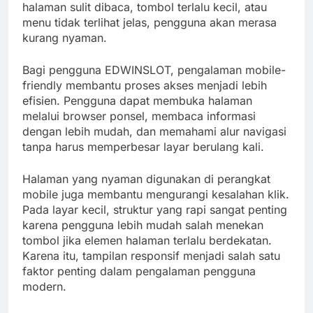
halaman sulit dibaca, tombol terlalu kecil, atau
menu tidak terlihat jelas, pengguna akan merasa
kurang nyaman.
Bagi pengguna EDWINSLOT, pengalaman mobile-
friendly membantu proses akses menjadi lebih
efisien. Pengguna dapat membuka halaman
melalui browser ponsel, membaca informasi
dengan lebih mudah, dan memahami alur navigasi
tanpa harus memperbesar layar berulang kali.
Halaman yang nyaman digunakan di perangkat
mobile juga membantu mengurangi kesalahan klik.
Pada layar kecil, struktur yang rapi sangat penting
karena pengguna lebih mudah salah menekan
tombol jika elemen halaman terlalu berdekatan.
Karena itu, tampilan responsif menjadi salah satu
faktor penting dalam pengalaman pengguna
modern.