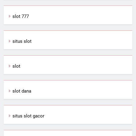
slot 777
situs slot
slot
slot dana
situs slot gacor