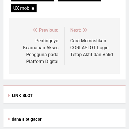
UX mobile
Previous:
Next:
Post
navigation
Pentingnya
Cara Memastikan
Keamanan Akses
CORLASLOT Login
Pengguna pada
Tetap Aktif dan Valid
Platform Digital
LINK SLOT
dana slot gacor