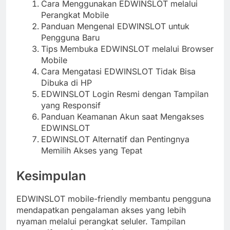
Cara Menggunakan EDWINSLOT melalui
Perangkat Mobile
Panduan Mengenal EDWINSLOT untuk
Pengguna Baru
Tips Membuka EDWINSLOT melalui Browser
Mobile
Cara Mengatasi EDWINSLOT Tidak Bisa
Dibuka di HP
EDWINSLOT Login Resmi dengan Tampilan
yang Responsif
Panduan Keamanan Akun saat Mengakses
EDWINSLOT
EDWINSLOT Alternatif dan Pentingnya
Memilih Akses yang Tepat
Kesimpulan
EDWINSLOT mobile-friendly membantu pengguna
mendapatkan pengalaman akses yang lebih
nyaman melalui perangkat seluler. Tampilan