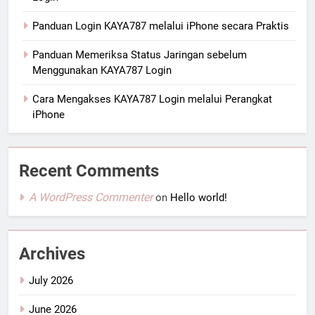
Panduan Login KAYA787 melalui iPhone secara Praktis
Panduan Memeriksa Status Jaringan sebelum
Menggunakan KAYA787 Login
Cara Mengakses KAYA787 Login melalui Perangkat
iPhone
Recent Comments
A WordPress Commenter
on
Hello world!
Archives
July 2026
June 2026