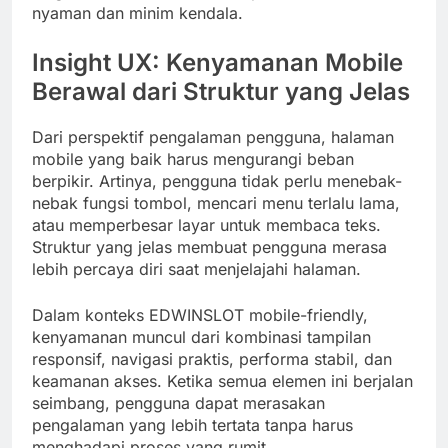
nyaman dan minim kendala.
Insight UX: Kenyamanan Mobile
Berawal dari Struktur yang Jelas
Dari perspektif pengalaman pengguna, halaman
mobile yang baik harus mengurangi beban
berpikir. Artinya, pengguna tidak perlu menebak-
nebak fungsi tombol, mencari menu terlalu lama,
atau memperbesar layar untuk membaca teks.
Struktur yang jelas membuat pengguna merasa
lebih percaya diri saat menjelajahi halaman.
Dalam konteks EDWINSLOT mobile-friendly,
kenyamanan muncul dari kombinasi tampilan
responsif, navigasi praktis, performa stabil, dan
keamanan akses. Ketika semua elemen ini berjalan
seimbang, pengguna dapat merasakan
pengalaman yang lebih tertata tanpa harus
menghadapi proses yang rumit.