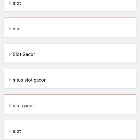
slot
slot
Slot G
a
cor
situs slot gacor
slot gacor
slot