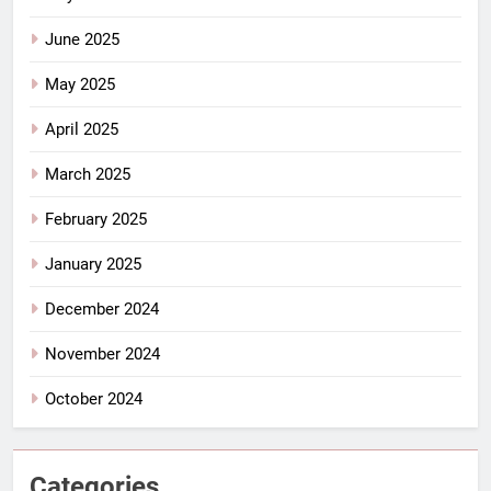
June 2025
May 2025
April 2025
March 2025
February 2025
January 2025
December 2024
November 2024
October 2024
Categories