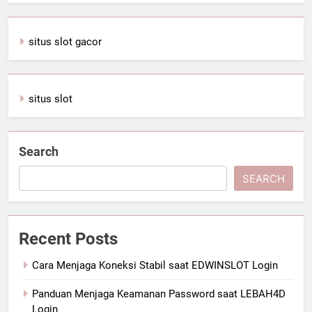
situs slot gacor
situs slot
Search
SEARCH
Recent Posts
Cara Menjaga Koneksi Stabil saat EDWINSLOT Login
Panduan Menjaga Keamanan Password saat LEBAH4D
Login