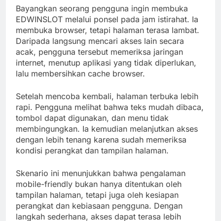
Bayangkan seorang pengguna ingin membuka
EDWINSLOT melalui ponsel pada jam istirahat. Ia
membuka browser, tetapi halaman terasa lambat.
Daripada langsung mencari akses lain secara
acak, pengguna tersebut memeriksa jaringan
internet, menutup aplikasi yang tidak diperlukan,
lalu membersihkan cache browser.
Setelah mencoba kembali, halaman terbuka lebih
rapi. Pengguna melihat bahwa teks mudah dibaca,
tombol dapat digunakan, dan menu tidak
membingungkan. Ia kemudian melanjutkan akses
dengan lebih tenang karena sudah memeriksa
kondisi perangkat dan tampilan halaman.
Skenario ini menunjukkan bahwa pengalaman
mobile-friendly bukan hanya ditentukan oleh
tampilan halaman, tetapi juga oleh kesiapan
perangkat dan kebiasaan pengguna. Dengan
langkah sederhana, akses dapat terasa lebih