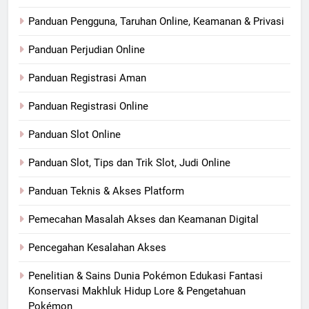
Panduan Pengguna, Taruhan Online, Keamanan & Privasi
Panduan Perjudian Online
Panduan Registrasi Aman
Panduan Registrasi Online
Panduan Slot Online
Panduan Slot, Tips dan Trik Slot, Judi Online
Panduan Teknis & Akses Platform
Pemecahan Masalah Akses dan Keamanan Digital
Pencegahan Kesalahan Akses
Penelitian & Sains Dunia Pokémon Edukasi Fantasi
Konservasi Makhluk Hidup Lore & Pengetahuan
Pokémon