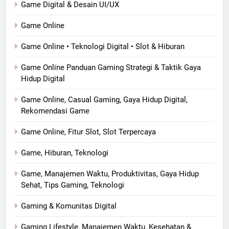
Game Digital & Desain UI/UX
Game Online
Game Online • Teknologi Digital • Slot & Hiburan
Game Online Panduan Gaming Strategi & Taktik Gaya
Hidup Digital
Game Online, Casual Gaming, Gaya Hidup Digital,
Rekomendasi Game
Game Online, Fitur Slot, Slot Terpercaya
Game, Hiburan, Teknologi
Game, Manajemen Waktu, Produktivitas, Gaya Hidup
Sehat, Tips Gaming, Teknologi
Gaming & Komunitas Digital
Gaming Lifestyle, Manajemen Waktu, Kesehatan &