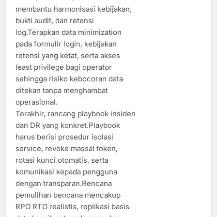
membantu harmonisasi kebijakan,
bukti audit, dan retensi
log.Terapkan data minimization
pada formulir login, kebijakan
retensi yang ketat, serta akses
least privilege bagi operator
sehingga risiko kebocoran data
ditekan tanpa menghambat
operasional.
Terakhir, rancang playbook insiden
dan DR yang konkret.Playbook
harus berisi prosedur isolasi
service, revoke massal token,
rotasi kunci otomatis, serta
komunikasi kepada pengguna
dengan transparan.Rencana
pemulihan bencana mencakup
RPO RTO realistis, replikasi basis