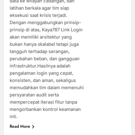
data ke wilayah cadangan, dan
latihan berkala agar tim siap
eksekusi saat krisis terjadi.
Dengan menggabungkan prinsip-
prinsip di atas, Kaya787 Link Login
akan memiliki arsitektur yang
bukan hanya skalabel tetapi juga
tangguh terhadap serangan,
perubahan beban, dan gangguan
infrastruktur.Hasilnya adalah
pengalaman login yang cepat,
konsisten, dan aman, sekaligus
memudahkan tim dalam memenuhi
persyaratan audit serta
mempercepat iterasi fitur tanpa
mengorbankan kontrol keamanan
inti.
Read More