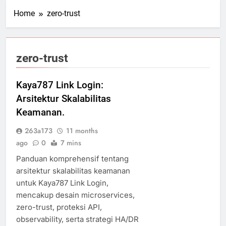
Home
zero-trust
zero-trust
Kaya787 Link Login:
Arsitektur Skalabilitas
Keamanan.
263a173
11 months
ago
0
7 mins
Panduan komprehensif tentang
arsitektur skalabilitas keamanan
untuk Kaya787 Link Login,
mencakup desain microservices,
zero-trust, proteksi API,
observability, serta strategi HA/DR