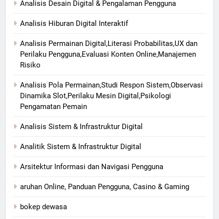
Analisis Desain Digital & Pengalaman Pengguna
Analisis Hiburan Digital Interaktif
Analisis Permainan Digital,Literasi Probabilitas,UX dan
Perilaku Pengguna,Evaluasi Konten Online,Manajemen
Risiko
Analisis Pola Permainan,Studi Respon Sistem,Observasi
Dinamika Slot,Perilaku Mesin Digital,Psikologi
Pengamatan Pemain
Analisis Sistem & Infrastruktur Digital
Analitik Sistem & Infrastruktur Digital
Arsitektur Informasi dan Navigasi Pengguna
aruhan Online, Panduan Pengguna, Casino & Gaming
bokep dewasa