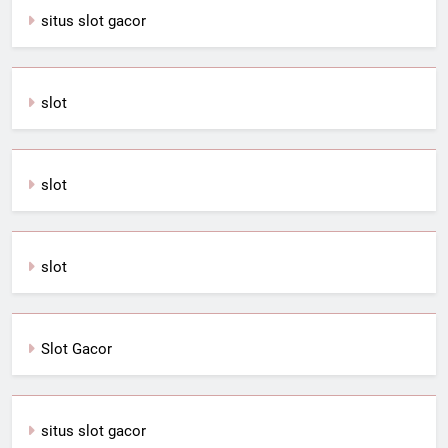
situs slot gacor
slot
slot
slot
Slot G
a
cor
situs slot gacor