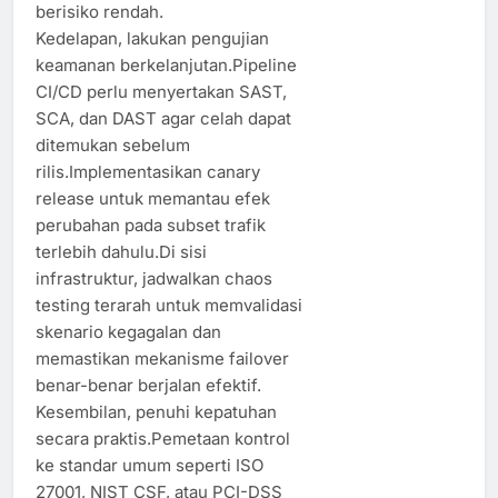
berisiko rendah.
Kedelapan, lakukan pengujian
keamanan berkelanjutan.Pipeline
CI/CD perlu menyertakan SAST,
SCA, dan DAST agar celah dapat
ditemukan sebelum
rilis.Implementasikan canary
release untuk memantau efek
perubahan pada subset trafik
terlebih dahulu.Di sisi
infrastruktur, jadwalkan chaos
testing terarah untuk memvalidasi
skenario kegagalan dan
memastikan mekanisme failover
benar-benar berjalan efektif.
Kesembilan, penuhi kepatuhan
secara praktis.Pemetaan kontrol
ke standar umum seperti ISO
27001, NIST CSF, atau PCI-DSS