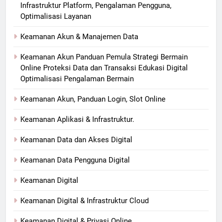
Infrastruktur Platform, Pengalaman Pengguna,
Optimalisasi Layanan
Keamanan Akun & Manajemen Data
Keamanan Akun Panduan Pemula Strategi Bermain
Online Proteksi Data dan Transaksi Edukasi Digital
Optimalisasi Pengalaman Bermain
Keamanan Akun, Panduan Login, Slot Online
Keamanan Aplikasi & Infrastruktur.
Keamanan Data dan Akses Digital
Keamanan Data Pengguna Digital
Keamanan Digital
Keamanan Digital & Infrastruktur Cloud
Keamanan Digital & Privasi Online