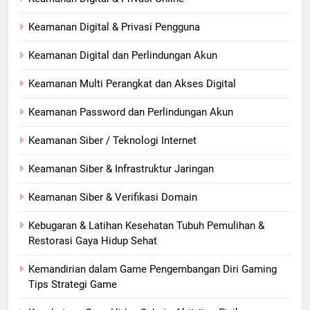
Keamanan Digital & Privasi Pengguna
Keamanan Digital dan Perlindungan Akun
Keamanan Multi Perangkat dan Akses Digital
Keamanan Password dan Perlindungan Akun
Keamanan Siber / Teknologi Internet
Keamanan Siber & Infrastruktur Jaringan
Keamanan Siber & Verifikasi Domain
Kebugaran & Latihan Kesehatan Tubuh Pemulihan &
Restorasi Gaya Hidup Sehat
Kemandirian dalam Game Pengembangan Diri Gaming
Tips Strategi Game