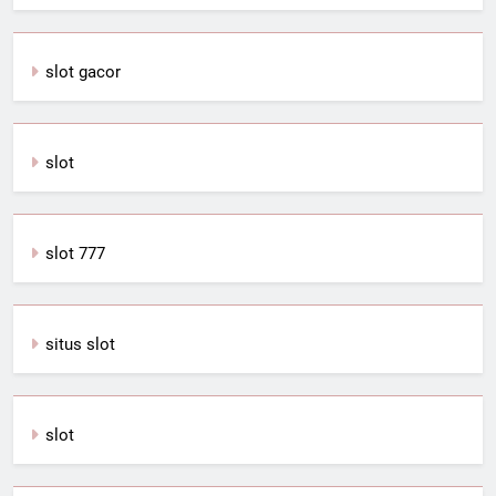
slot gacor
slot
slot 777
situs slot
slot