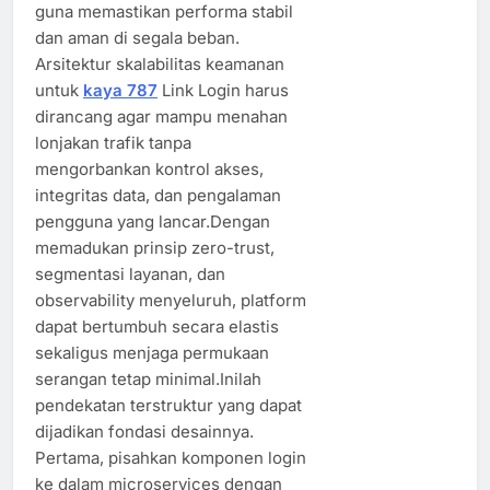
guna memastikan performa stabil
dan aman di segala beban.
Arsitektur skalabilitas keamanan
untuk
kaya 787
Link Login harus
dirancang agar mampu menahan
lonjakan trafik tanpa
mengorbankan kontrol akses,
integritas data, dan pengalaman
pengguna yang lancar.Dengan
memadukan prinsip zero-trust,
segmentasi layanan, dan
observability menyeluruh, platform
dapat bertumbuh secara elastis
sekaligus menjaga permukaan
serangan tetap minimal.Inilah
pendekatan terstruktur yang dapat
dijadikan fondasi desainnya.
Pertama, pisahkan komponen login
ke dalam microservices dengan