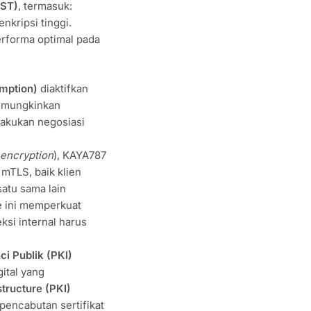
IST)
, termasuk:
nkripsi tinggi.
rforma optimal pada
mption)
diaktifkan
memungkinkan
lakukan negosiasi
 encryption
), KAYA787
mTLS, baik klien
satu sama lain
e ini memperkuat
ksi internal harus
ci Publik (PKI)
gital yang
structure (PKI)
 pencabutan sertifikat