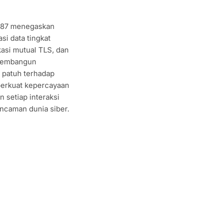
A787 menegaskan
i data tingkat
kasi mutual TLS, dan
 membangun
n patuh terhadap
mperkuat kepercayaan
 setiap interaksi
ncaman dunia siber.