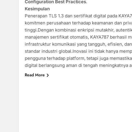
Configuration Best Practices
.
Kesimpulan
Penerapan TLS 1.3 dan sertifikat digital pada KAY
komitmen perusahaan terhadap keamanan dan privas
tinggi.Dengan kombinasi enkripsi mutakhir, autenti
manajemen sertifikat otomatis, KAYA787 berhasil
infrastruktur komunikasi yang tangguh, efisien, da
standar industri global.Inovasi ini tidak hanya me
pengguna terhadap platform, tetapi juga memastikan
digital berlangsung aman di tengah meningkatnya a
Read More