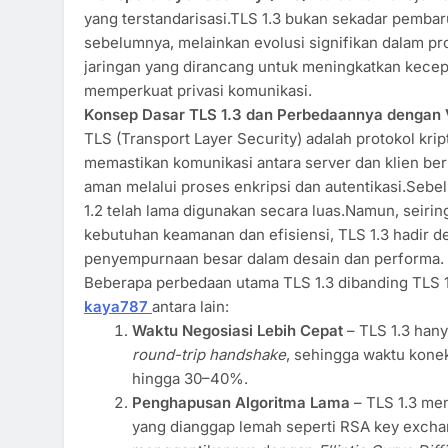
yang terstandarisasi.TLS 1.3 bukan sekadar pembaru
sebelumnya, melainkan evolusi signifikan dalam p
jaringan yang dirancang untuk meningkatkan kecep
memperkuat privasi komunikasi.
Konsep Dasar TLS 1.3 dan Perbedaannya dengan 
TLS (Transport Layer Security) adalah protokol krip
memastikan komunikasi antara server dan klien be
aman melalui proses enkripsi dan autentikasi.Sebel
1.2 telah lama digunakan secara luas.Namun, seiri
kebutuhan keamanan dan efisiensi, TLS 1.3 hadir 
penyempurnaan besar dalam desain dan performa.
Beberapa perbedaan utama TLS 1.3 dibanding TLS 1
kaya787
antara lain:
Waktu Negosiasi Lebih Cepat
– TLS 1.3 han
round-trip handshake
, sehingga waktu konek
hingga 30–40%.
Penghapusan Algoritma Lama
– TLS 1.3 me
yang dianggap lemah seperti RSA key excha