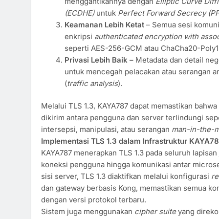
menggantikannya dengan
Elliptic Curve Di
(ECDHE)
untuk
Perfect Forward Secrecy (P
Keamanan Lebih Ketat
– Semua sesi komun
enkripsi
authenticated encryption with asso
seperti AES-256-GCM atau ChaCha20-Poly1
Privasi Lebih Baik
– Metadata dan detail ne
untuk mencegah pelacakan atau serangan anal
(
traffic analysis
).
Melalui TLS 1.3, KAYA787 dapat memastikan bahwa s
dikirim antara pengguna dan server terlindungi se
intersepsi, manipulasi, atau serangan
man-in-the-m
Implementasi TLS 1.3 dalam Infrastruktur KAYA7
KAYA787 menerapkan TLS 1.3 pada seluruh lapisan j
koneksi pengguna hingga komunikasi antar microse
sisi server, TLS 1.3 diaktifkan melalui konfigurasi
re
dan gateway berbasis Kong, memastikan semua ko
dengan versi protokol terbaru.
Sistem juga menggunakan
cipher suite
yang direko