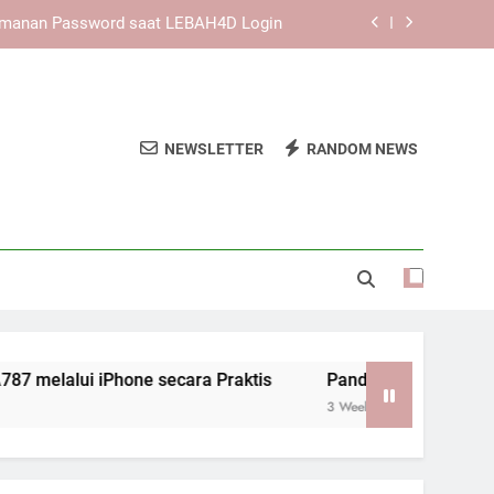
manan Password saat LEBAH4D Login
AYA787 melalui iPhone secara Praktis
 sebelum Menggunakan KAYA787 Login
NEWSLETTER
RANDOM NEWS
Koneksi Stabil saat EDWINSLOT Login
manan Password saat LEBAH4D Login
 Books. Sumber Inspirasi Bagi Para Pecinta Buku.
AYA787 melalui iPhone secara Praktis
 sebelum Menggunakan KAYA787 Login
iPhone secara Praktis
Panduan Memeriksa Status Jar
3 Weeks Ago