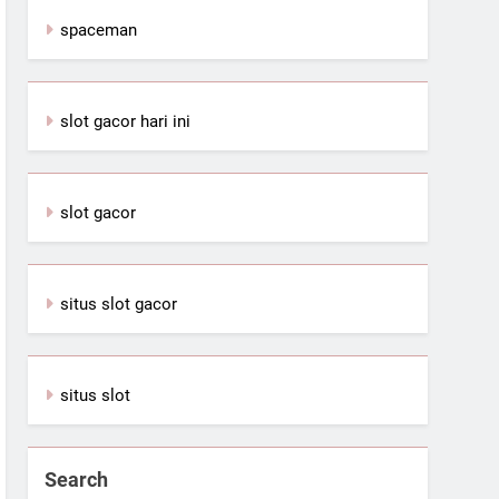
spaceman
slot gacor hari ini
slot gacor
situs slot gacor
situs slot
Search