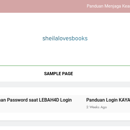
Panduan Menjaga Kea
Panduan Login K
Panduan Memeriksa Status Jaringan
Cara Menjaga 
ila Loves Books
Panduan Menjaga Kea
eview Buku Menarik Dan Rekomendasi Bacaan Dari Sheila Loves
Panduan Login K
SAMPLE PAGE
Panduan Memeriksa Status Jaringan
 saat LEBAH4D Login
Panduan Login KAYA787 melalui 
2 Weeks Ago