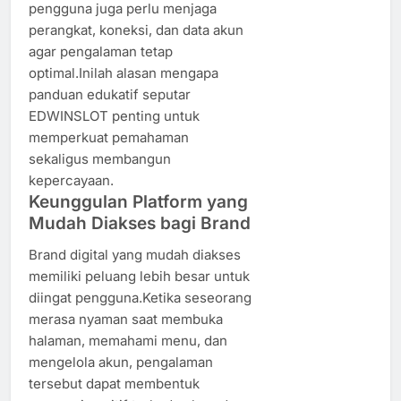
pengguna juga perlu menjaga
perangkat, koneksi, dan data akun
agar pengalaman tetap
optimal.Inilah alasan mengapa
panduan edukatif seputar
EDWINSLOT penting untuk
memperkuat pemahaman
sekaligus membangun
kepercayaan.
Keunggulan Platform yang
Mudah Diakses bagi Brand
Brand digital yang mudah diakses
memiliki peluang lebih besar untuk
diingat pengguna.Ketika seseorang
merasa nyaman saat membuka
halaman, memahami menu, dan
mengelola akun, pengalaman
tersebut dapat membentuk