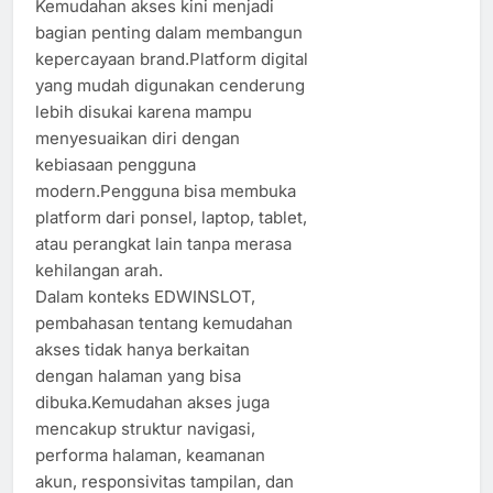
Kemudahan akses kini menjadi
bagian penting dalam membangun
kepercayaan brand.Platform digital
yang mudah digunakan cenderung
lebih disukai karena mampu
menyesuaikan diri dengan
kebiasaan pengguna
modern.Pengguna bisa membuka
platform dari ponsel, laptop, tablet,
atau perangkat lain tanpa merasa
kehilangan arah.
Dalam konteks EDWINSLOT,
pembahasan tentang kemudahan
akses tidak hanya berkaitan
dengan halaman yang bisa
dibuka.Kemudahan akses juga
mencakup struktur navigasi,
performa halaman, keamanan
akun, responsivitas tampilan, dan