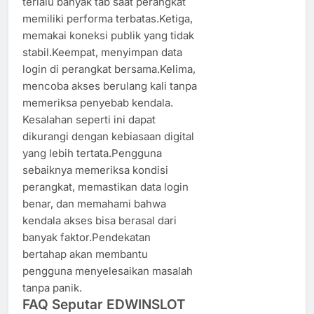
terlalu banyak tab saat perangkat
memiliki performa terbatas.Ketiga,
memakai koneksi publik yang tidak
stabil.Keempat, menyimpan data
login di perangkat bersama.Kelima,
mencoba akses berulang kali tanpa
memeriksa penyebab kendala.
Kesalahan seperti ini dapat
dikurangi dengan kebiasaan digital
yang lebih tertata.Pengguna
sebaiknya memeriksa kondisi
perangkat, memastikan data login
benar, dan memahami bahwa
kendala akses bisa berasal dari
banyak faktor.Pendekatan
bertahap akan membantu
pengguna menyelesaikan masalah
tanpa panik.
FAQ Seputar EDWINSLOT