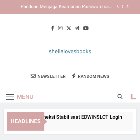
Skip
Panduan Login KAYA787 melalui iPhone secara
to
Praktis
content
Panduan Memeriksa Status Jaringan sebelum
Menggunakan KAYA787 Login
Cara Menjaga Koneksi Stabil saat EDWINSLOT
Login
Panduan Menjaga Keamanan Password saat
LEBAH4D Login
Panduan Login KAYA787 melalui iPhone secara
Praktis
Sheila Loves
Temukan Review Buku Menarik Dan
Panduan Memeriksa Status Jaringan sebelum
NEWSLETTER
RANDOM NEWS
Books
Menggunakan KAYA787 Login
Rekomendasi Bacaan Dari Sheila Loves
Books. Sumber Inspirasi Bagi Para Pecinta
MENU
Buku.
ara Menjaga Koneksi Stabil saat EDWINSLOT Login
Pand
HEADLINES
Weeks Ago
2 Wee