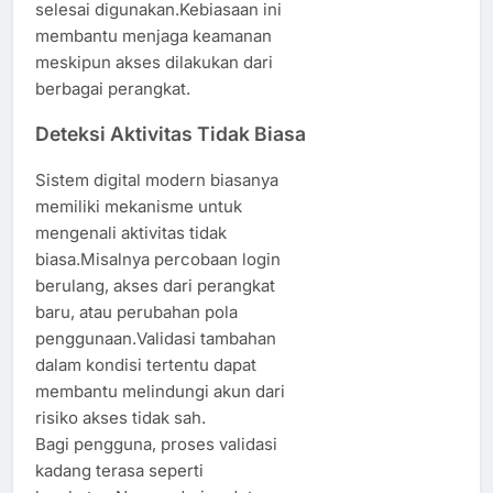
selesai digunakan.Kebiasaan ini
membantu menjaga keamanan
meskipun akses dilakukan dari
berbagai perangkat.
Deteksi Aktivitas Tidak Biasa
Sistem digital modern biasanya
memiliki mekanisme untuk
mengenali aktivitas tidak
biasa.Misalnya percobaan login
berulang, akses dari perangkat
baru, atau perubahan pola
penggunaan.Validasi tambahan
dalam kondisi tertentu dapat
membantu melindungi akun dari
risiko akses tidak sah.
Bagi pengguna, proses validasi
kadang terasa seperti