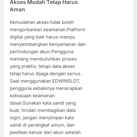
Akses Mudah Tetap Harus
Aman
Kemudahan akses tidak boleh
mengorbankan keamanan.Platform
digital yang baik harus mampu
menyeimbangkan kenyamanan dan
perlindungan akun.Pengguna
memang membutuhkan proses
yang praktis, tetapi data akses
tetap harus dijaga dengan serius.
Saat menggunakan EDWINSLOT,
pengguna sebaiknya menerapkan
kebiasaan keamanan
dasar.Gunakan kata sandi yang
kuat, hindari membagikan data
login, jangan menyimpan kata
sandi di perangkat umum, dan
pastikan keluar dari akun setelah