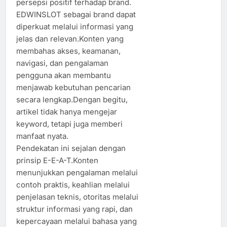
persepsi positif terhadap brand.
EDWINSLOT sebagai brand dapat
diperkuat melalui informasi yang
jelas dan relevan.Konten yang
membahas akses, keamanan,
navigasi, dan pengalaman
pengguna akan membantu
menjawab kebutuhan pencarian
secara lengkap.Dengan begitu,
artikel tidak hanya mengejar
keyword, tetapi juga memberi
manfaat nyata.
Pendekatan ini sejalan dengan
prinsip E-E-A-T.Konten
menunjukkan pengalaman melalui
contoh praktis, keahlian melalui
penjelasan teknis, otoritas melalui
struktur informasi yang rapi, dan
kepercayaan melalui bahasa yang