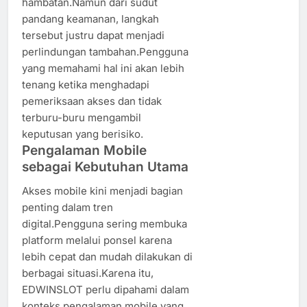
hambatan.Namun dari sudut
pandang keamanan, langkah
tersebut justru dapat menjadi
perlindungan tambahan.Pengguna
yang memahami hal ini akan lebih
tenang ketika menghadapi
pemeriksaan akses dan tidak
terburu-buru mengambil
keputusan yang berisiko.
Pengalaman Mobile
sebagai Kebutuhan Utama
Akses mobile kini menjadi bagian
penting dalam tren
digital.Pengguna sering membuka
platform melalui ponsel karena
lebih cepat dan mudah dilakukan di
berbagai situasi.Karena itu,
EDWINSLOT perlu dipahami dalam
konteks pengalaman mobile yang