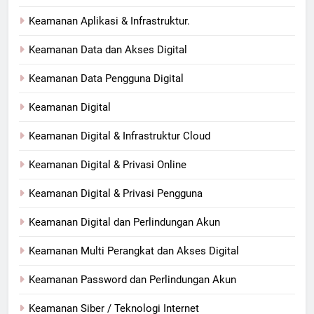
Keamanan Aplikasi & Infrastruktur.
Keamanan Data dan Akses Digital
Keamanan Data Pengguna Digital
Keamanan Digital
Keamanan Digital & Infrastruktur Cloud
Keamanan Digital & Privasi Online
Keamanan Digital & Privasi Pengguna
Keamanan Digital dan Perlindungan Akun
Keamanan Multi Perangkat dan Akses Digital
Keamanan Password dan Perlindungan Akun
Keamanan Siber / Teknologi Internet