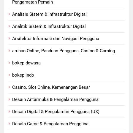
Pengamatan Pemain
Analisis Sistem & Infrastruktur Digital
Analitik Sistem & Infrastruktur Digital
Arsitektur Informasi dan Navigasi Pengguna
aruhan Online, Panduan Pengguna, Casino & Gaming
bokep dewasa
bokep indo
Casino, Slot Online, Kemenangan Besar
Desain Antarmuka & Pengalaman Pengguna
Desain Digital & Pengalaman Pengguna (UX)
Desain Game & Pengalaman Pengguna