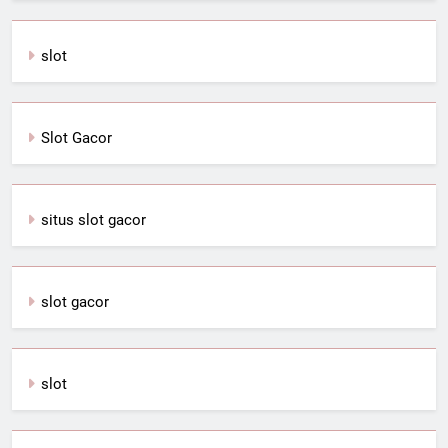
slot
Slot G
a
cor
situs slot gacor
slot gacor
slot