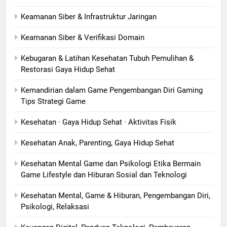
Keamanan Siber & Infrastruktur Jaringan
Keamanan Siber & Verifikasi Domain
Kebugaran & Latihan Kesehatan Tubuh Pemulihan &
Restorasi Gaya Hidup Sehat
Kemandirian dalam Game Pengembangan Diri Gaming
Tips Strategi Game
Kesehatan · Gaya Hidup Sehat · Aktivitas Fisik
Kesehatan Anak, Parenting, Gaya Hidup Sehat
Kesehatan Mental Game dan Psikologi Etika Bermain
Game Lifestyle dan Hiburan Sosial dan Teknologi
Kesehatan Mental, Game & Hiburan, Pengembangan Diri,
Psikologi, Relaksasi