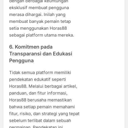
dengan berbagai keuntungan
eksklusif membuat pengguna
merasa dihargai. Inilah yang
membuat banyak pemain tetap
setia menggunakan Horas88
sebagai platform utama mereka.
6.
Komitmen pada
Transparansi dan Edukasi
Pengguna
Tidak semua platform memiliki
pendekatan edukatif seperti
Horas88. Melalui berbagai artikel,
panduan, dan fitur informasi,
Horas88 berusaha memastikan
bahwa setiap pemain memahami
fitur, risiko, dan strategi yang tepat
sebelum terlibat dalam sebuah
permainan. Pendekatan ini