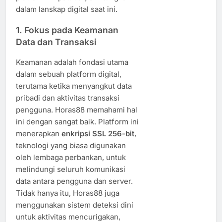
dalam lanskap digital saat ini.
1.
Fokus pada Keamanan
Data dan Transaksi
Keamanan adalah fondasi utama
dalam sebuah platform digital,
terutama ketika menyangkut data
pribadi dan aktivitas transaksi
pengguna. Horas88 memahami hal
ini dengan sangat baik. Platform ini
menerapkan
enkripsi SSL 256-bit
,
teknologi yang biasa digunakan
oleh lembaga perbankan, untuk
melindungi seluruh komunikasi
data antara pengguna dan server.
Tidak hanya itu, Horas88 juga
menggunakan sistem deteksi dini
untuk aktivitas mencurigakan,