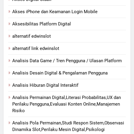
Akses iPhone dan Keamanan Login Mobile
Aksesibilitas Platform Digital
alternatif edwinslot
alternatif link edwinslot
Analisis Data Game / Tren Pengguna / Ulasan Platform
Analisis Desain Digital & Pengalaman Pengguna
Analisis Hiburan Digital Interaktif
Analisis Permainan Digital,Literasi Probabilitas,UX dan
Perilaku Pengguna,Evaluasi Konten Online,Manajemen
Risiko
Analisis Pola Permainan,Studi Respon Sistem,Observasi
Dinamika Slot,Perilaku Mesin Digital,Psikologi