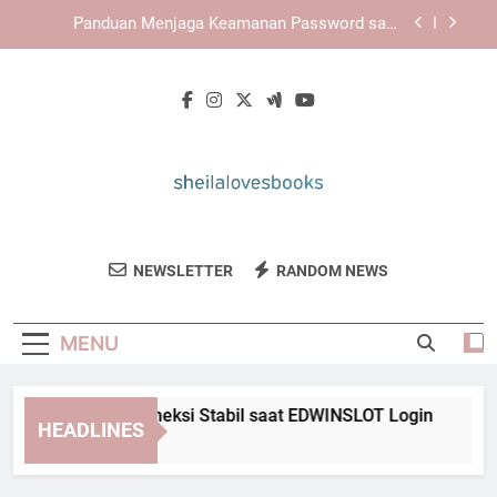
Skip
Panduan Login KAYA787 melalui iPhone secara
to
Praktis
content
Panduan Memeriksa Status Jaringan sebelum
Menggunakan KAYA787 Login
Cara Menjaga Koneksi Stabil saat EDWINSLOT
Login
Panduan Menjaga Keamanan Password saat
LEBAH4D Login
Panduan Login KAYA787 melalui iPhone secara
Praktis
Sheila Loves
Temukan Review Buku Menarik Dan
Panduan Memeriksa Status Jaringan sebelum
NEWSLETTER
RANDOM NEWS
Books
Menggunakan KAYA787 Login
Rekomendasi Bacaan Dari Sheila Loves
Books. Sumber Inspirasi Bagi Para Pecinta
MENU
Buku.
ara Menjaga Koneksi Stabil saat EDWINSLOT Login
Pand
HEADLINES
Weeks Ago
2 Wee