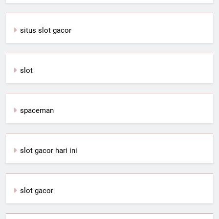
situs slot gacor
slot
spaceman
slot gacor hari ini
slot gacor