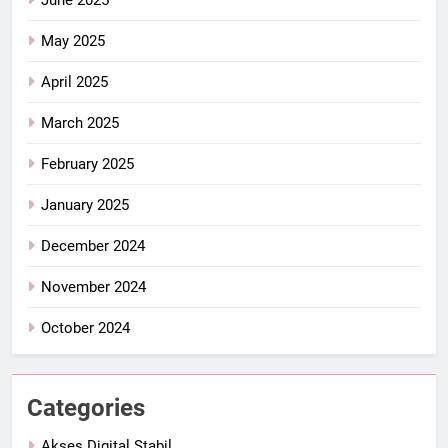
June 2025
May 2025
April 2025
March 2025
February 2025
January 2025
December 2024
November 2024
October 2024
Categories
Akses Digital Stabil