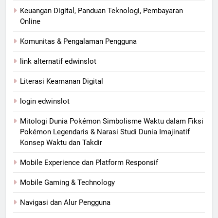
Keuangan Digital, Panduan Teknologi, Pembayaran
Online
Komunitas & Pengalaman Pengguna
link alternatif edwinslot
Literasi Keamanan Digital
login edwinslot
Mitologi Dunia Pokémon Simbolisme Waktu dalam Fiksi
Pokémon Legendaris & Narasi Studi Dunia Imajinatif
Konsep Waktu dan Takdir
Mobile Experience dan Platform Responsif
Mobile Gaming & Technology
Navigasi dan Alur Pengguna