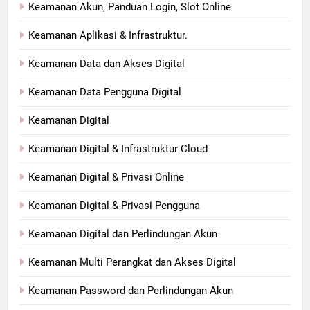
Keamanan Akun, Panduan Login, Slot Online
Keamanan Aplikasi & Infrastruktur.
Keamanan Data dan Akses Digital
Keamanan Data Pengguna Digital
Keamanan Digital
Keamanan Digital & Infrastruktur Cloud
Keamanan Digital & Privasi Online
Keamanan Digital & Privasi Pengguna
Keamanan Digital dan Perlindungan Akun
Keamanan Multi Perangkat dan Akses Digital
Keamanan Password dan Perlindungan Akun