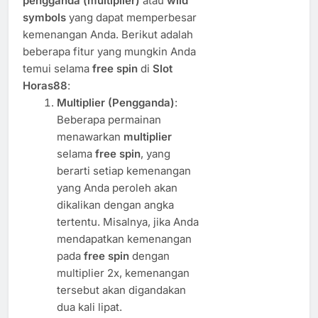
pengganda (multiplier)
atau
wild
symbols
yang dapat memperbesar
kemenangan Anda. Berikut adalah
beberapa fitur yang mungkin Anda
temui selama
free spin
di
Slot
Horas88
:
Multiplier (Pengganda)
:
Beberapa permainan
menawarkan
multiplier
selama
free spin
, yang
berarti setiap kemenangan
yang Anda peroleh akan
dikalikan dengan angka
tertentu. Misalnya, jika Anda
mendapatkan kemenangan
pada
free spin
dengan
multiplier 2x, kemenangan
tersebut akan digandakan
dua kali lipat.