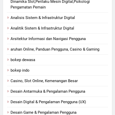
Dinamika Slot,Perilaku Mesin Digital,Psikologi
Pengamatan Pemain
Analisis Sistem & Infrastruktur Digital
Analitik Sistem & Infrastruktur Digital
Arsitektur Informasi dan Navigasi Pengguna
aruhan Online, Panduan Pengguna, Casino & Gaming
bokep dewasa
bokep indo
Casino, Slot Online, Kemenangan Besar
Desain Antarmuka & Pengalaman Pengguna
Desain Digital & Pengalaman Pengguna (UX)
Desain Game & Pengalaman Pengguna