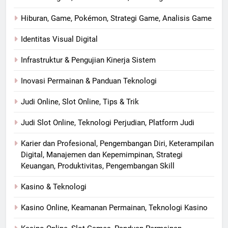
Hiburan, Game, Pokémon, Strategi Game, Analisis Game
Identitas Visual Digital
Infrastruktur & Pengujian Kinerja Sistem
Inovasi Permainan & Panduan Teknologi
Judi Online, Slot Online, Tips & Trik
Judi Slot Online, Teknologi Perjudian, Platform Judi
Karier dan Profesional, Pengembangan Diri, Keterampilan
Digital, Manajemen dan Kepemimpinan, Strategi
Keuangan, Produktivitas, Pengembangan Skill
Kasino & Teknologi
Kasino Online, Keamanan Permainan, Teknologi Kasino