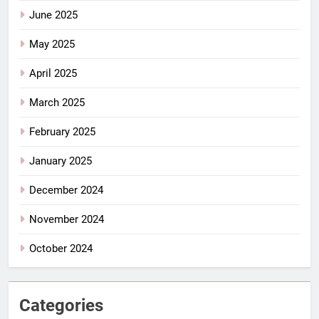
June 2025
May 2025
April 2025
March 2025
February 2025
January 2025
December 2024
November 2024
October 2024
Categories