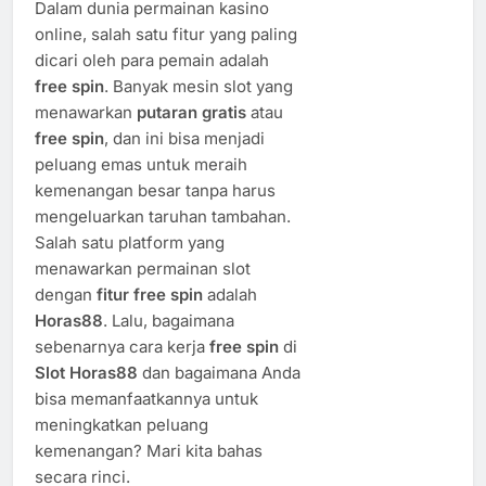
Dalam dunia permainan kasino
online, salah satu fitur yang paling
dicari oleh para pemain adalah
free spin
. Banyak mesin slot yang
menawarkan
putaran gratis
atau
free spin
, dan ini bisa menjadi
peluang emas untuk meraih
kemenangan besar tanpa harus
mengeluarkan taruhan tambahan.
Salah satu platform yang
menawarkan permainan slot
dengan
fitur free spin
adalah
Horas88
. Lalu, bagaimana
sebenarnya cara kerja
free spin
di
Slot Horas88
dan bagaimana Anda
bisa memanfaatkannya untuk
meningkatkan peluang
kemenangan? Mari kita bahas
secara rinci.