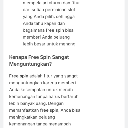
mempelajari aturan dan fitur
dari setiap permainan slot
yang Anda pilih, sehingga
Anda tahu kapan dan
bagaimana
free spin
bisa
memberi Anda peluang
lebih besar untuk menang.
Kenapa Free Spin Sangat
Menguntungkan?
Free spin
adalah fitur yang sangat
menguntungkan karena memberi
Anda kesempatan untuk meraih
kemenangan tanpa harus bertaruh
lebih banyak uang. Dengan
memanfaatkan
free spin
, Anda bisa
meningkatkan peluang
kemenangan tanpa menambah