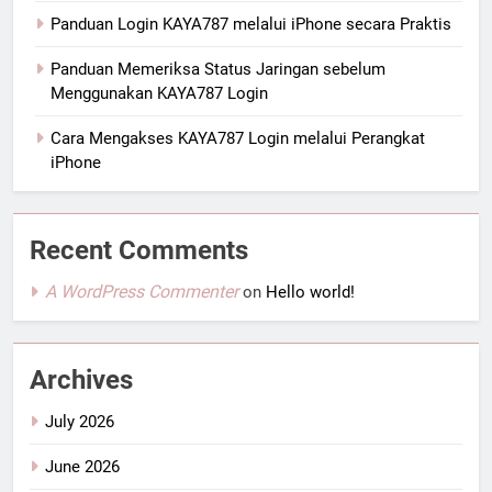
Panduan Login KAYA787 melalui iPhone secara Praktis
Panduan Memeriksa Status Jaringan sebelum
Menggunakan KAYA787 Login
Cara Mengakses KAYA787 Login melalui Perangkat
iPhone
Recent Comments
A WordPress Commenter
on
Hello world!
Archives
July 2026
June 2026