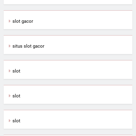
slot gacor
situs slot gacor
slot
slot
slot