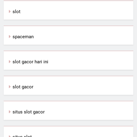
slot
spaceman
slot gacor hari ini
slot gacor
situs slot gacor
situs slot