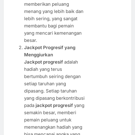
memberikan peluang
menang yang lebih baik dan
lebih sering, yang sangat
membantu bagi pemain
yang mencari kemenangan
besar.
Jackpot Progresif yang
Menggiurkan
Jackpot progresif
adalah
hadiah yang terus
bertumbuh seiring dengan
setiap taruhan yang
dipasang. Setiap taruhan
yang dipasang berkontribusi
pada
jackpot progresif
yang
semakin besar, memberi
pemain peluang untuk
memenangkan hadiah yang
bisa mencapai angka yang