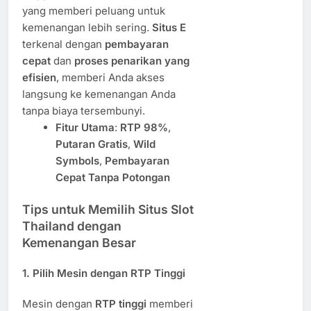
yang memberi peluang untuk
kemenangan lebih sering.
Situs E
terkenal dengan
pembayaran
cepat
dan
proses penarikan yang
efisien
, memberi Anda akses
langsung ke kemenangan Anda
tanpa biaya tersembunyi.
Fitur Utama
:
RTP 98%
,
Putaran Gratis
,
Wild
Symbols
,
Pembayaran
Cepat Tanpa Potongan
Tips untuk Memilih Situs Slot
Thailand dengan
Kemenangan Besar
1.
Pilih Mesin dengan RTP Tinggi
Mesin dengan
RTP tinggi
memberi