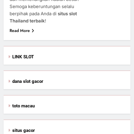
Semoga keberuntungan selalu
berpihak pada Anda di
situs slot
Thailand terbaik
!
Read More
LINK SLOT
dana slot gacor
toto macau
situs gacor