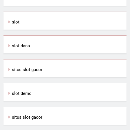
slot
slot dana
situs slot gacor
slot demo
situs slot gacor