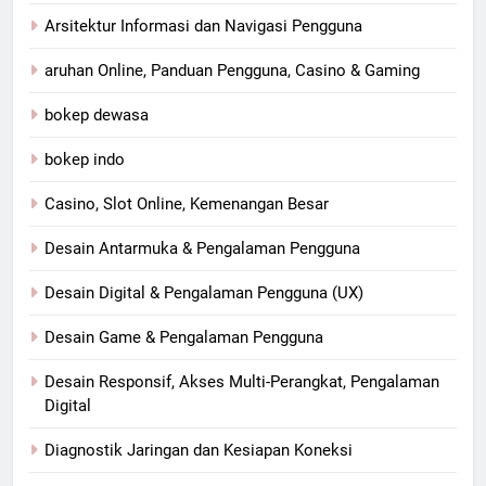
Arsitektur Informasi dan Navigasi Pengguna
aruhan Online, Panduan Pengguna, Casino & Gaming
bokep dewasa
bokep indo
Casino, Slot Online, Kemenangan Besar
Desain Antarmuka & Pengalaman Pengguna
Desain Digital & Pengalaman Pengguna (UX)
Desain Game & Pengalaman Pengguna
Desain Responsif, Akses Multi-Perangkat, Pengalaman
Digital
Diagnostik Jaringan dan Kesiapan Koneksi