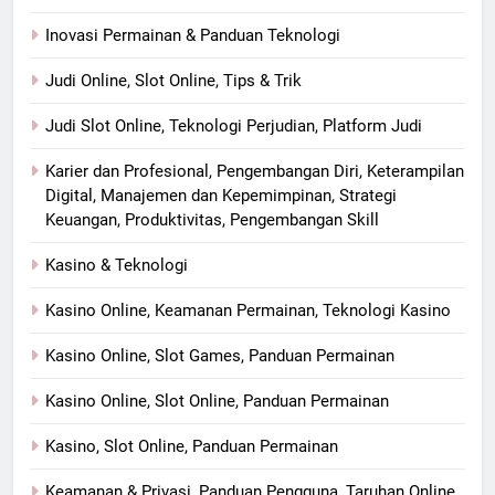
Inovasi Permainan & Panduan Teknologi
Judi Online, Slot Online, Tips & Trik
Judi Slot Online, Teknologi Perjudian, Platform Judi
Karier dan Profesional, Pengembangan Diri, Keterampilan
Digital, Manajemen dan Kepemimpinan, Strategi
Keuangan, Produktivitas, Pengembangan Skill
Kasino & Teknologi
Kasino Online, Keamanan Permainan, Teknologi Kasino
Kasino Online, Slot Games, Panduan Permainan
Kasino Online, Slot Online, Panduan Permainan
Kasino, Slot Online, Panduan Permainan
Keamanan & Privasi, Panduan Pengguna, Taruhan Online