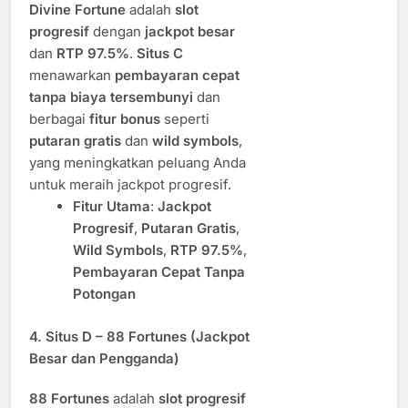
Divine Fortune
adalah
slot
progresif
dengan
jackpot besar
dan
RTP 97.5%
.
Situs C
menawarkan
pembayaran cepat
tanpa biaya tersembunyi
dan
berbagai
fitur bonus
seperti
putaran gratis
dan
wild symbols
,
yang meningkatkan peluang Anda
untuk meraih jackpot progresif.
Fitur Utama
:
Jackpot
Progresif
,
Putaran Gratis
,
Wild Symbols
,
RTP 97.5%
,
Pembayaran Cepat Tanpa
Potongan
4.
Situs D – 88 Fortunes (Jackpot
Besar dan Pengganda)
88 Fortunes
adalah
slot progresif