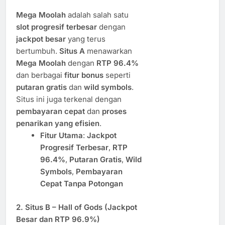
Mega Moolah
adalah salah satu
slot progresif terbesar
dengan
jackpot besar
yang terus
bertumbuh.
Situs A
menawarkan
Mega Moolah
dengan
RTP 96.4%
dan berbagai
fitur bonus
seperti
putaran gratis
dan
wild symbols
.
Situs ini juga terkenal dengan
pembayaran cepat
dan
proses
penarikan yang efisien
.
Fitur Utama
:
Jackpot
Progresif Terbesar
,
RTP
96.4%
,
Putaran Gratis
,
Wild
Symbols
,
Pembayaran
Cepat Tanpa Potongan
2.
Situs B – Hall of Gods (Jackpot
Besar dan RTP 96.9%)