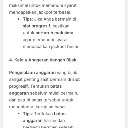
maksimal untuk memenuhi syarat
mendapatkan jackpot terbesar.
Tips
: Jika Anda bermain di
slot progresif
, pastikan
untuk
bertaruh maksimal
agar memenuhi syarat
mendapatkan jackpot besar.
4.
Kelola Anggaran dengan Bijak
Pengelolaan anggaran
yang bijak
sangat penting saat bermain di
slot
progresif
. Tentukan
batas
anggaran
sebelum mulai bermain,
dan patuhi batas tersebut untuk
menghindari kerugian besar.
Tips
: Tentukan
batas
anggaran
harian dan
berhenti bermain setelah