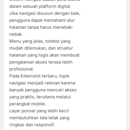
dalam sebuah platform digital.
Jika navigasi disusun dengan baik,
pengguna dapat memahami alur
halaman tanpa harus menebak-
nebak.
Menu yang jelas, tombol yang
mudah ditemukan, dan struktur
halaman yang logis akan membuat
pengalaman akses terasa lebih
profesional.
Pada Edwinslot terbaru, topik
navigasi menjadi relevan karena
banyak pengguna mencari akses
yang praktis, terutama melalui
perangkat mobile.
Layar ponsel yang lebih kecil
membutuhkan tata letak yang
ringkas dan responsif.