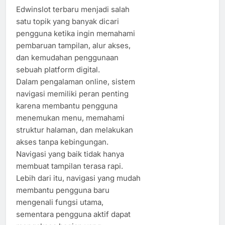
Edwinslot terbaru menjadi salah
satu topik yang banyak dicari
pengguna ketika ingin memahami
pembaruan tampilan, alur akses,
dan kemudahan penggunaan
sebuah platform digital.
Dalam pengalaman online, sistem
navigasi memiliki peran penting
karena membantu pengguna
menemukan menu, memahami
struktur halaman, dan melakukan
akses tanpa kebingungan.
Navigasi yang baik tidak hanya
membuat tampilan terasa rapi.
Lebih dari itu, navigasi yang mudah
membantu pengguna baru
mengenali fungsi utama,
sementara pengguna aktif dapat