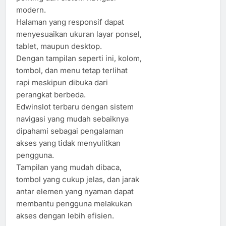
modern.
Halaman yang responsif dapat
menyesuaikan ukuran layar ponsel,
tablet, maupun desktop.
Dengan tampilan seperti ini, kolom,
tombol, dan menu tetap terlihat
rapi meskipun dibuka dari
perangkat berbeda.
Edwinslot terbaru dengan sistem
navigasi yang mudah sebaiknya
dipahami sebagai pengalaman
akses yang tidak menyulitkan
pengguna.
Tampilan yang mudah dibaca,
tombol yang cukup jelas, dan jarak
antar elemen yang nyaman dapat
membantu pengguna melakukan
akses dengan lebih efisien.