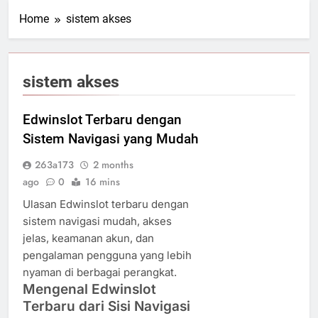
Home
sistem akses
sistem akses
Edwinslot Terbaru dengan
Sistem Navigasi yang Mudah
263a173
2 months
ago
0
16 mins
Ulasan Edwinslot terbaru dengan
sistem navigasi mudah, akses
jelas, keamanan akun, dan
pengalaman pengguna yang lebih
nyaman di berbagai perangkat.
Mengenal Edwinslot
Terbaru dari Sisi Navigasi