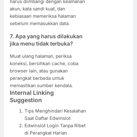
harus diimbangi dengan keamanan
akun, kata sandi kuat, dan
kebiasaan memeriksa halaman
sebelum memasukkan data.
7. Apa yang harus dilakukan
jika menu tidak terbuka?
Muat ulang halaman, periksa
koneksi, bersihkan cache, coba
browser lain, atau gunakan
perangkat berbeda untuk
memastikan sumber kendala.
Internal Linking
Suggestion
Tips Menghindari Kesalahan
Saat Daftar Edwinslot
Edwinslot Login Tanpa Ribet
di Perangkat Harian