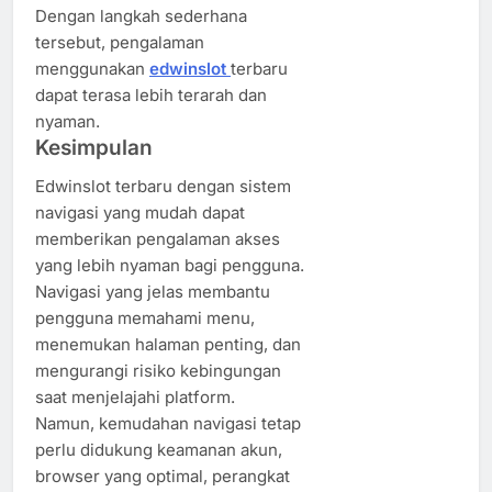
Dengan langkah sederhana
tersebut, pengalaman
menggunakan
edwinslot
terbaru
dapat terasa lebih terarah dan
nyaman.
Kesimpulan
Edwinslot terbaru dengan sistem
navigasi yang mudah dapat
memberikan pengalaman akses
yang lebih nyaman bagi pengguna.
Navigasi yang jelas membantu
pengguna memahami menu,
menemukan halaman penting, dan
mengurangi risiko kebingungan
saat menjelajahi platform.
Namun, kemudahan navigasi tetap
perlu didukung keamanan akun,
browser yang optimal, perangkat