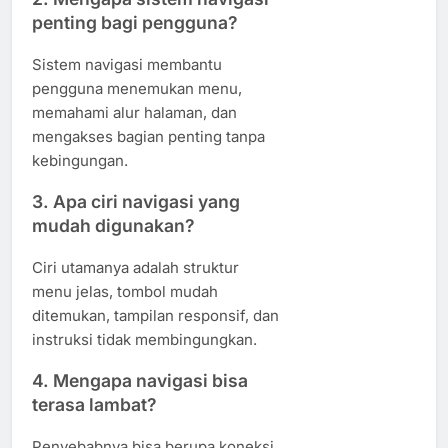
penting bagi pengguna?
Sistem navigasi membantu
pengguna menemukan menu,
memahami alur halaman, dan
mengakses bagian penting tanpa
kebingungan.
3. Apa ciri navigasi yang
mudah digunakan?
Ciri utamanya adalah struktur
menu jelas, tombol mudah
ditemukan, tampilan responsif, dan
instruksi tidak membingungkan.
4. Mengapa navigasi bisa
terasa lambat?
Penyebabnya bisa berupa koneksi