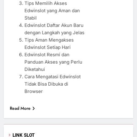
Tips Memilih Akses
Edwinslot yang Aman dan
Stabil
Edwinslot Daftar Akun Baru
dengan Langkah yang Jelas
Tips Aman Mengakses
Edwinslot Setiap Hari
Edwinslot Resmi dan
Panduan Akses yang Perlu
Diketahui
Cara Mengatasi Edwinslot
Tidak Bisa Dibuka di
Browser
Read More
LINK SLOT