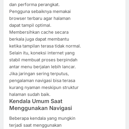
dan performa perangkat.
Pengguna sebaiknya memakai
browser terbaru agar halaman
dapat tampil optimal.
Membersihkan cache secara
berkala juga dapat membantu
ketika tampilan terasa tidak normal.
Selain itu, koneksi internet yang
stabil membuat proses berpindah
antar menu berjalan lebih lancar.
Jika jaringan sering terputus,
pengalaman navigasi bisa terasa
kurang nyaman meskipun struktur
halaman sudah baik.
Kendala Umum Saat
Menggunakan Navigasi
Beberapa kendala yang mungkin
terjadi saat menggunakan