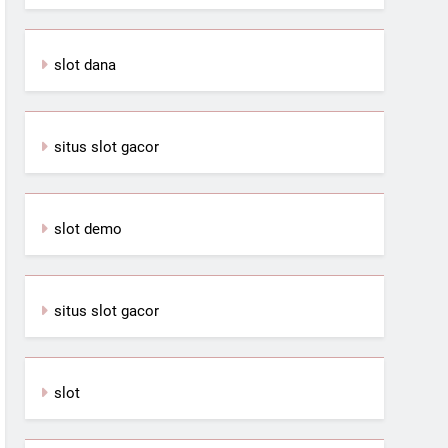
slot dana
situs slot gacor
slot demo
situs slot gacor
slot