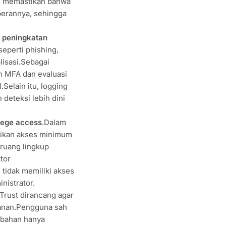
es memastikan bahwa
perannya, sehingga
h
peningkatan
eperti phishing,
lisasi.Sebagai
an MFA dan evaluasi
.Selain itu, logging
deteksi lebih dini
ilege access
.Dalam
rikan akses minimum
 ruang lingkup
tor
 tidak memiliki akses
nistrator.
 Trust dirancang agar
anan.Pengguna sah
ambahan hanya