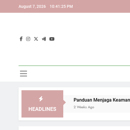
Skip
August 7, 2026
10:41:26 PM
to
content
She
Temukan R
EDWINSLOT Login
Panduan Menjaga Keamanan Password
2 Weeks Ago
HEADLINES