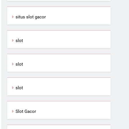
situs slot gacor
slot
slot
slot
Slot G
a
cor