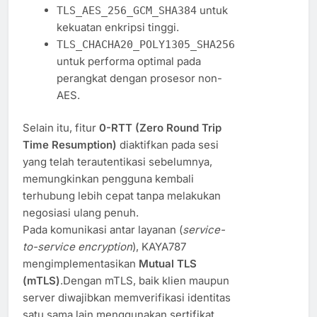
untuk
TLS_AES_256_GCM_SHA384
kekuatan enkripsi tinggi.
TLS_CHACHA20_POLY1305_SHA256
untuk performa optimal pada
perangkat dengan prosesor non-
AES.
Selain itu, fitur
0-RTT (Zero Round Trip
Time Resumption)
diaktifkan pada sesi
yang telah terautentikasi sebelumnya,
memungkinkan pengguna kembali
terhubung lebih cepat tanpa melakukan
negosiasi ulang penuh.
Pada komunikasi antar layanan (
service-
to-service encryption
), KAYA787
mengimplementasikan
Mutual TLS
(mTLS)
.Dengan mTLS, baik klien maupun
server diwajibkan memverifikasi identitas
satu sama lain menggunakan sertifikat