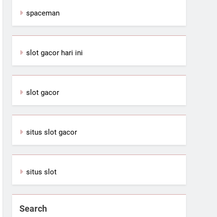
spaceman
slot gacor hari ini
slot gacor
situs slot gacor
situs slot
Search