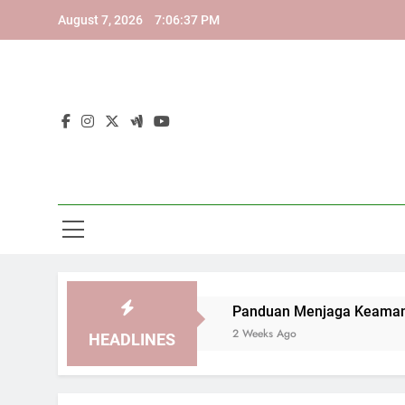
Skip
August 7, 2026
7:06:38 PM
to
content
She
Temukan R
 EDWINSLOT Login
Panduan Menjaga Keamanan Passwor
2 Weeks Ago
HEADLINES