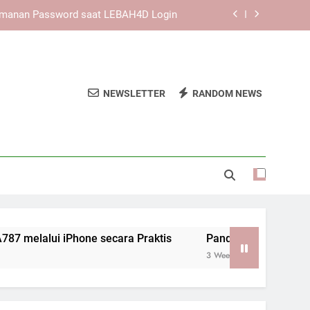
manan Password saat LEBAH4D Login
AYA787 melalui iPhone secara Praktis
 sebelum Menggunakan KAYA787 Login
NEWSLETTER
RANDOM NEWS
Koneksi Stabil saat EDWINSLOT Login
manan Password saat LEBAH4D Login
 Books. Sumber Inspirasi Bagi Para Pecinta Buku.
AYA787 melalui iPhone secara Praktis
 sebelum Menggunakan KAYA787 Login
iPhone secara Praktis
Panduan Memeriksa Status Jar
3 Weeks Ago