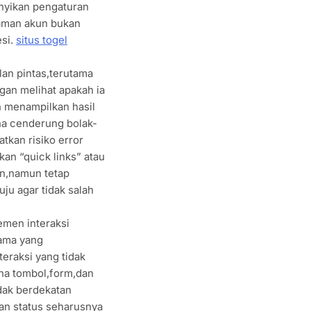
nyikan pengaturan
aman akun bukan
esi.
situs togel
lan pintas,terutama
ngan melihat apakah ia
 menampilkan hasil
na cenderung bolak-
kan risiko error
kan “quick links” atau
ien,namun tetap
ju agar tidak salah
emen interaksi
tama yang
eraksi yang tidak
ana tombol,form,dan
idak berdekatan
han status seharusnya