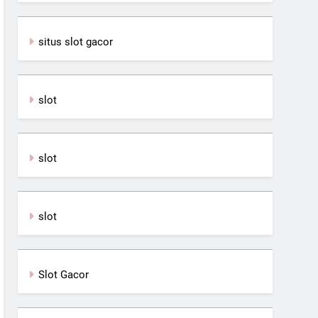
situs slot gacor
slot
slot
slot
Slot G
a
cor