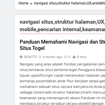
Home
navigasi situs,struktur halaman,UX,arsitek
navigasi situs,struktur halaman,UX
mobile,pencarian internal,keamanan
Panduan Memahami Navigasi dan St
Situs Togel
263a173
6 Months Ago
0
8 Mins
Navigasi yang jelas adalah fondasi pengalaman p
situs,termasuk situs bertema togel.Pengguna bias
tujuan spesifik,ingin cepat menemukan halaman ya
berharap perpindahan antar fitur berjalan tanpa g
memahami sebuah situs secara menyeluruh,Anda p
sebagai sistem:ada struktur halaman,hirarki menu,al
keamanan yang memengaruhi akses.Panduan ini m
membaca struktur tersebut secara objektif,denga