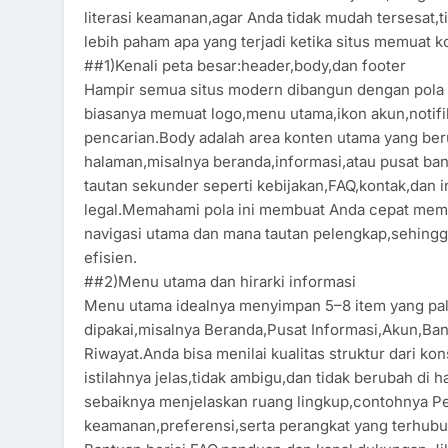
literasi keamanan,agar Anda tidak mudah tersesat,ti
lebih paham apa yang terjadi ketika situs memuat 
##1)Kenali peta besar:header,body,dan footer
Hampir semua situs modern dibangun dengan pola 
biasanya memuat logo,menu utama,ikon akun,notifi
pencarian.Body adalah area konten utama yang ber
halaman,misalnya beranda,informasi,atau pusat ban
tautan sekunder seperti kebijakan,FAQ,kontak,dan 
legal.Memahami pola ini membuat Anda cepat me
navigasi utama dan mana tautan pelengkap,sehingg
efisien.
##2)Menu utama dan hirarki informasi
Menu utama idealnya menyimpan 5–8 item yang pal
dipakai,misalnya Beranda,Pusat Informasi,Akun,Ba
Riwayat.Anda bisa menilai kualitas struktur dari kon
istilahnya jelas,tidak ambigu,dan tidak berubah di
sebaiknya menjelaskan ruang lingkup,contohnya Pe
keamanan,preferensi,serta perangkat yang terhub