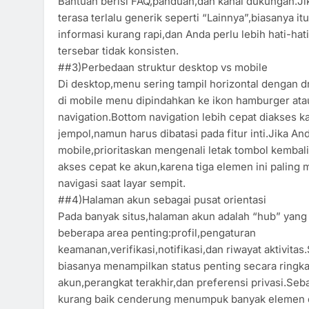
Bantuan berisi FAQ,panduan,dan kanal dukungan.J
terasa terlalu generik seperti “Lainnya”,biasanya itu
informasi kurang rapi,dan Anda perlu lebih hati-hati
tersebar tidak konsisten.
##3)Perbedaan struktur desktop vs mobile
Di desktop,menu sering tampil horizontal dengan
di mobile menu dipindahkan ke ikon hamburger ata
navigation.Bottom navigation lebih cepat diakses k
jempol,namun harus dibatasi pada fitur inti.Jika A
mobile,prioritaskan mengenali letak tombol kembali
akses cepat ke akun,karena tiga elemen ini paling 
navigasi saat layar sempit.
##4)Halaman akun sebagai pusat orientasi
Pada banyak situs,halaman akun adalah “hub” yan
beberapa area penting:profil,pengaturan
keamanan,verifikasi,notifikasi,dan riwayat aktivitas
biasanya menampilkan status penting secara ringk
akun,perangkat terakhir,dan preferensi privasi.Seba
kurang baik cenderung menumpuk banyak elemen 