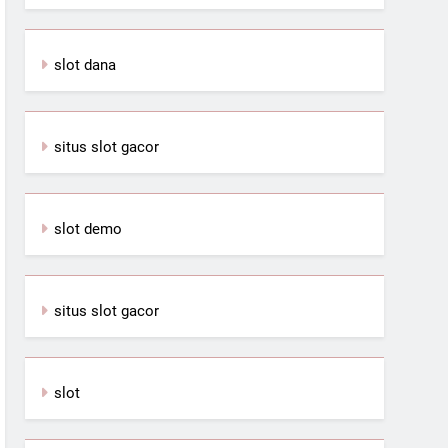
slot dana
situs slot gacor
slot demo
situs slot gacor
slot