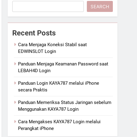
SEARCH
Recent Posts
Cara Menjaga Koneksi Stabil saat
EDWINSLOT Login
Panduan Menjaga Keamanan Password saat
LEBAH4D Login
Panduan Login KAYA787 melalui iPhone
secara Praktis
Panduan Memeriksa Status Jaringan sebelum
Menggunakan KAYA787 Login
Cara Mengakses KAYA787 Login melalui
Perangkat iPhone