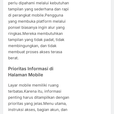
perlu dipahami melalui kebutuhan
tampilan yang sederhana dan rapi
di perangkat mobile.Pengguna
yang membuka platform melalui
ponsel biasanya ingin alur yang
ringkas.Mereka membutuhkan
tampilan yang tidak padat, tidak
membingungkan, dan tidak
membuat proses akses terasa
berat.
Prioritas Informasi di
Halaman Mobile
Layar mobile memiliki ruang
terbatas.Karena itu, informasi
penting harus ditampilkan dengan
prioritas yang jelas.Menu utama,
instruksi akses, bagian akun, dan