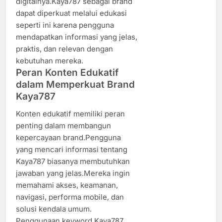
digitalnya.Kaya787 sebagai brand
dapat diperkuat melalui edukasi
seperti ini karena pengguna
mendapatkan informasi yang jelas,
praktis, dan relevan dengan
kebutuhan mereka.
Peran Konten Edukatif
dalam Memperkuat Brand
Kaya787
Konten edukatif memiliki peran
penting dalam membangun
kepercayaan brand.Pengguna
yang mencari informasi tentang
Kaya787 biasanya membutuhkan
jawaban yang jelas.Mereka ingin
memahami akses, keamanan,
navigasi, performa mobile, dan
solusi kendala umum.
Penggunaan keyword Kaya787