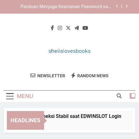
Skip
Panduan Login KAYA787 melalui iPhone secara
to
Praktis
content
Panduan Memeriksa Status Jaringan sebelum
Menggunakan KAYA787 Login
Cara Menjaga Koneksi Stabil saat EDWINSLOT
Login
Panduan Menjaga Keamanan Password saat
LEBAH4D Login
Panduan Login KAYA787 melalui iPhone secara
Praktis
Sheila Loves
Temukan Review Buku Menarik Dan
Panduan Memeriksa Status Jaringan sebelum
NEWSLETTER
RANDOM NEWS
Books
Menggunakan KAYA787 Login
Rekomendasi Bacaan Dari Sheila Loves
Books. Sumber Inspirasi Bagi Para Pecinta
MENU
Buku.
ra Menjaga Koneksi Stabil saat EDWINSLOT Login
Pand
HEADLINES
Weeks Ago
2 Wee