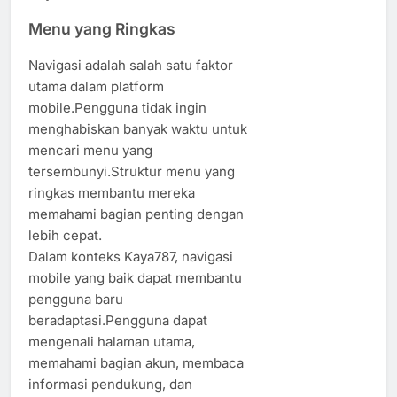
Menu yang Ringkas
Navigasi adalah salah satu faktor
utama dalam platform
mobile.Pengguna tidak ingin
menghabiskan banyak waktu untuk
mencari menu yang
tersembunyi.Struktur menu yang
ringkas membantu mereka
memahami bagian penting dengan
lebih cepat.
Dalam konteks Kaya787, navigasi
mobile yang baik dapat membantu
pengguna baru
beradaptasi.Pengguna dapat
mengenali halaman utama,
memahami bagian akun, membaca
informasi pendukung, dan