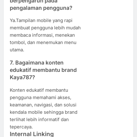
berpengaruh pada
pengalaman pengguna?
Ya.Tampilan mobile yang rapi
membuat pengguna lebih mudah
membaca informasi, menekan
tombol, dan menemukan menu
utama.
7. Bagaimana konten
edukatif membantu brand
Kaya787?
Konten edukatif membantu
pengguna memahami akses,
keamanan, navigasi, dan solusi
kendala mobile sehingga brand
terlihat lebih informatif dan
tepercaya.
Internal Linking