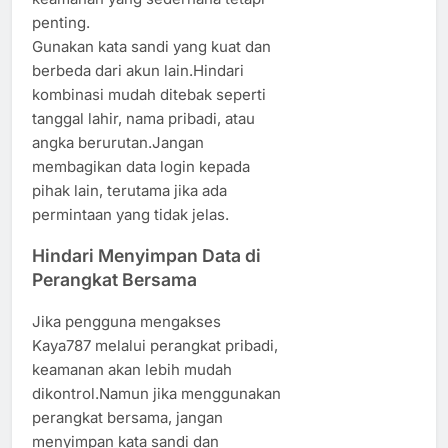
penting.
Gunakan kata sandi yang kuat dan
berbeda dari akun lain.Hindari
kombinasi mudah ditebak seperti
tanggal lahir, nama pribadi, atau
angka berurutan.Jangan
membagikan data login kepada
pihak lain, terutama jika ada
permintaan yang tidak jelas.
Hindari Menyimpan Data di
Perangkat Bersama
Jika pengguna mengakses
Kaya787 melalui perangkat pribadi,
keamanan akan lebih mudah
dikontrol.Namun jika menggunakan
perangkat bersama, jangan
menyimpan kata sandi dan