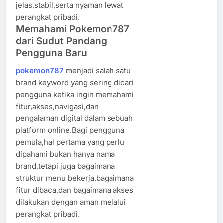
jelas,stabil,serta nyaman lewat
perangkat pribadi.
Memahami Pokemon787
dari Sudut Pandang
Pengguna Baru
pokemon787
menjadi salah satu
brand keyword yang sering dicari
pengguna ketika ingin memahami
fitur,akses,navigasi,dan
pengalaman digital dalam sebuah
platform online.Bagi pengguna
pemula,hal pertama yang perlu
dipahami bukan hanya nama
brand,tetapi juga bagaimana
struktur menu bekerja,bagaimana
fitur dibaca,dan bagaimana akses
dilakukan dengan aman melalui
perangkat pribadi.