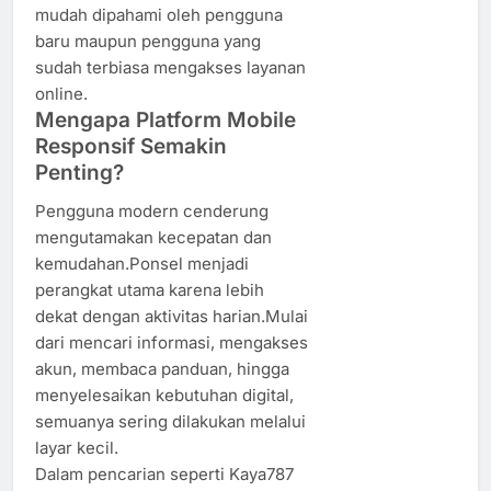
mudah dipahami oleh pengguna
baru maupun pengguna yang
sudah terbiasa mengakses layanan
online.
Mengapa Platform Mobile
Responsif Semakin
Penting?
Pengguna modern cenderung
mengutamakan kecepatan dan
kemudahan.Ponsel menjadi
perangkat utama karena lebih
dekat dengan aktivitas harian.Mulai
dari mencari informasi, mengakses
akun, membaca panduan, hingga
menyelesaikan kebutuhan digital,
semuanya sering dilakukan melalui
layar kecil.
Dalam pencarian seperti Kaya787