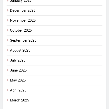
January 2026
December 2025
November 2025
October 2025
September 2025
August 2025
July 2025
June 2025
May 2025
April 2025
March 2025