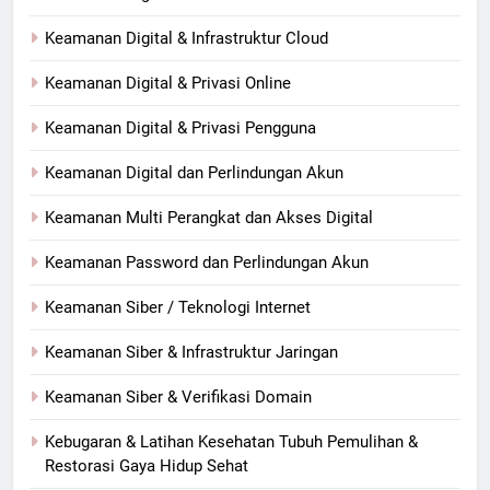
Keamanan Digital & Infrastruktur Cloud
Keamanan Digital & Privasi Online
Keamanan Digital & Privasi Pengguna
Keamanan Digital dan Perlindungan Akun
Keamanan Multi Perangkat dan Akses Digital
Keamanan Password dan Perlindungan Akun
Keamanan Siber / Teknologi Internet
Keamanan Siber & Infrastruktur Jaringan
Keamanan Siber & Verifikasi Domain
Kebugaran & Latihan Kesehatan Tubuh Pemulihan &
Restorasi Gaya Hidup Sehat