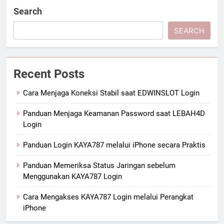
Search
SEARCH
Recent Posts
Cara Menjaga Koneksi Stabil saat EDWINSLOT Login
Panduan Menjaga Keamanan Password saat LEBAH4D
Login
Panduan Login KAYA787 melalui iPhone secara Praktis
Panduan Memeriksa Status Jaringan sebelum
Menggunakan KAYA787 Login
Cara Mengakses KAYA787 Login melalui Perangkat
iPhone