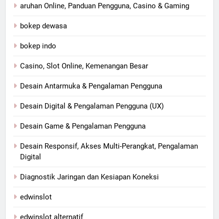
aruhan Online, Panduan Pengguna, Casino & Gaming
bokep dewasa
bokep indo
Casino, Slot Online, Kemenangan Besar
Desain Antarmuka & Pengalaman Pengguna
Desain Digital & Pengalaman Pengguna (UX)
Desain Game & Pengalaman Pengguna
Desain Responsif, Akses Multi-Perangkat, Pengalaman
Digital
Diagnostik Jaringan dan Kesiapan Koneksi
edwinslot
edwinslot alternatif