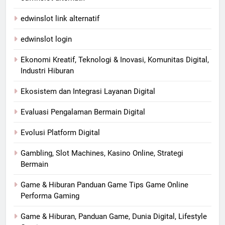
edwinslot link alternatif
edwinslot login
Ekonomi Kreatif, Teknologi & Inovasi, Komunitas Digital,
Industri Hiburan
Ekosistem dan Integrasi Layanan Digital
Evaluasi Pengalaman Bermain Digital
Evolusi Platform Digital
Gambling, Slot Machines, Kasino Online, Strategi
Bermain
Game & Hiburan Panduan Game Tips Game Online
Performa Gaming
Game & Hiburan, Panduan Game, Dunia Digital, Lifestyle