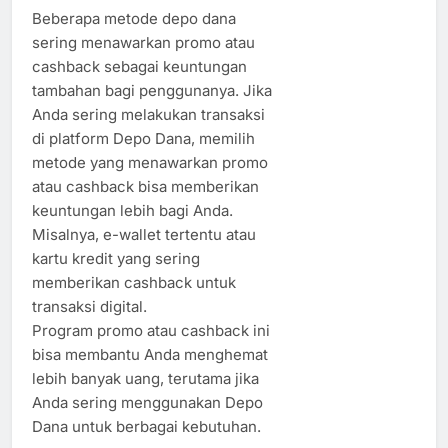
Beberapa metode depo dana
sering menawarkan promo atau
cashback sebagai keuntungan
tambahan bagi penggunanya. Jika
Anda sering melakukan transaksi
di platform Depo Dana, memilih
metode yang menawarkan promo
atau cashback bisa memberikan
keuntungan lebih bagi Anda.
Misalnya, e-wallet tertentu atau
kartu kredit yang sering
memberikan cashback untuk
transaksi digital.
Program promo atau cashback ini
bisa membantu Anda menghemat
lebih banyak uang, terutama jika
Anda sering menggunakan Depo
Dana untuk berbagai kebutuhan.