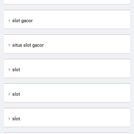
slot gacor
situs slot gacor
slot
slot
slot