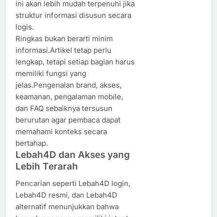
ini akan lebih mudah terpenuhi jika
struktur informasi disusun secara
logis.
Ringkas bukan berarti minim
informasi.Artikel tetap perlu
lengkap, tetapi setiap bagian harus
memiliki fungsi yang
jelas.Pengenalan brand, akses,
keamanan, pengalaman mobile,
dan FAQ sebaiknya tersusun
berurutan agar pembaca dapat
memahami konteks secara
bertahap.
Lebah4D dan Akses yang
Lebih Terarah
Pencarian seperti Lebah4D login,
Lebah4D resmi, dan Lebah4D
alternatif menunjukkan bahwa