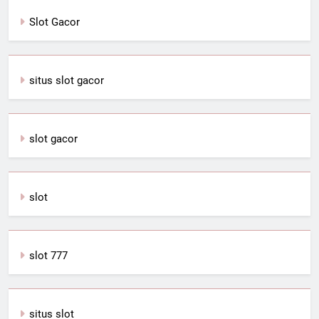
Slot G
a
cor
situs slot gacor
slot gacor
slot
slot 777
situs slot