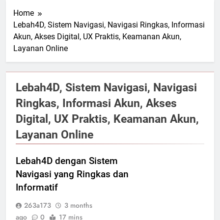
Home
Lebah4D, Sistem Navigasi, Navigasi Ringkas, Informasi
Akun, Akses Digital, UX Praktis, Keamanan Akun,
Layanan Online
Lebah4D, Sistem Navigasi, Navigasi
Ringkas, Informasi Akun, Akses
Digital, UX Praktis, Keamanan Akun,
Layanan Online
Lebah4D dengan Sistem
Navigasi yang Ringkas dan
Informatif
263a173
3 months
ago
0
17 mins