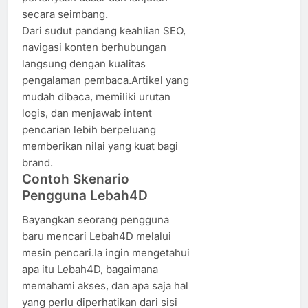
secara seimbang.
Dari sudut pandang keahlian SEO,
navigasi konten berhubungan
langsung dengan kualitas
pengalaman pembaca.Artikel yang
mudah dibaca, memiliki urutan
logis, dan menjawab intent
pencarian lebih berpeluang
memberikan nilai yang kuat bagi
brand.
Contoh Skenario
Pengguna Lebah4D
Bayangkan seorang pengguna
baru mencari Lebah4D melalui
mesin pencari.Ia ingin mengetahui
apa itu Lebah4D, bagaimana
memahami akses, dan apa saja hal
yang perlu diperhatikan dari sisi