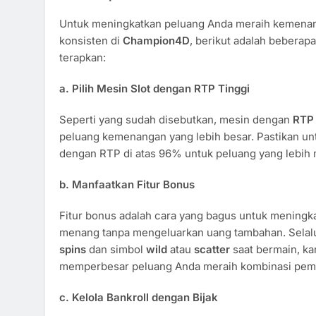
Untuk meningkatkan peluang Anda meraih kemenan
konsisten di
Champion4D
, berikut adalah beberap
terapkan:
a.
Pilih Mesin Slot dengan RTP Tinggi
Seperti yang sudah disebutkan, mesin dengan
RTP 
peluang kemenangan yang lebih besar. Pastikan un
dengan RTP di atas 96% untuk peluang yang lebih
b.
Manfaatkan Fitur Bonus
Fitur bonus adalah cara yang bagus untuk meningk
menang tanpa mengeluarkan uang tambahan. Sela
spins
dan simbol
wild
atau
scatter
saat bermain, kar
memperbesar peluang Anda meraih kombinasi pem
c.
Kelola Bankroll dengan Bijak