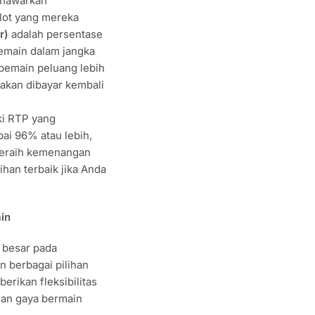
nawarkan
lot yang mereka
r)
adalah persentase
pemain dalam jangka
emain peluang lebih
akan dibayar kembali
i RTP yang
ai 96% atau lebih,
meraih kemenangan
ihan terbaik jika Anda
in
 besar pada
 berbagai pilihan
erikan fleksibilitas
gan gaya bermain