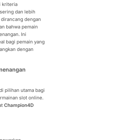
kriteria
ering dan lebih
i dirancang dengan
ikan bahwa pemain
enangan. Ini
eal bagi pemain yang
nangkan dengan
menangan
i pilihan utama bagi
rmainan slot online.
at
Champion4D