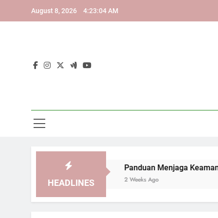
Skip
August 8, 2026
4:23:05 AM
to
content
She
Temukan R
 EDWINSLOT Login
Panduan Menjaga Keamanan Password
2 Weeks Ago
HEADLINES