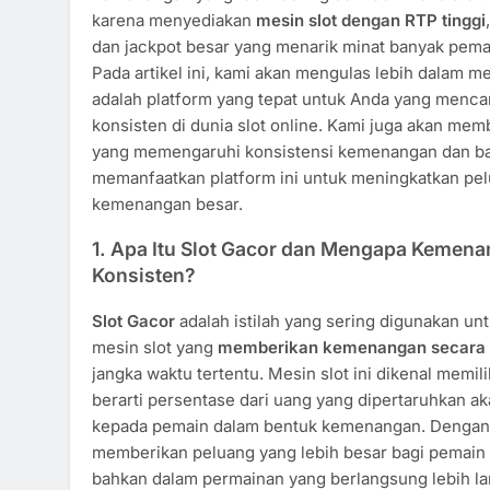
karena menyediakan
mesin slot dengan RTP tinggi
dan jackpot besar yang menarik minat banyak pema
Pada artikel ini, kami akan mengulas lebih dalam 
adalah platform yang tepat untuk Anda yang menc
konsisten di dunia slot online. Kami juga akan mem
yang memengaruhi konsistensi kemenangan dan b
memanfaatkan platform ini untuk meningkatkan pe
kemenangan besar.
1. Apa Itu Slot Gacor dan Mengapa Kemen
Konsisten?
Slot Gacor
adalah istilah yang sering digunakan 
mesin slot yang
memberikan kemenangan secara 
jangka waktu tertentu. Mesin slot ini dikenal memili
berarti persentase dari uang yang dipertaruhkan ak
kepada pemain dalam bentuk kemenangan. Denga
memberikan peluang yang lebih besar bagi pemain
bahkan dalam permainan yang berlangsung lebih l