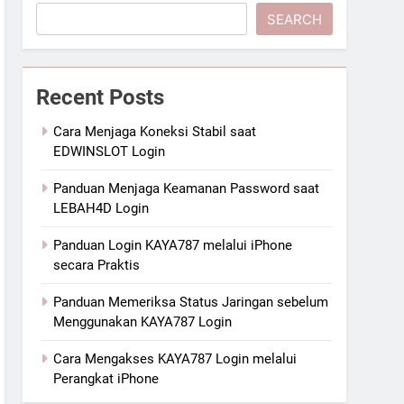
SEARCH
Recent Posts
Cara Menjaga Koneksi Stabil saat
EDWINSLOT Login
Panduan Menjaga Keamanan Password saat
LEBAH4D Login
Panduan Login KAYA787 melalui iPhone
secara Praktis
Panduan Memeriksa Status Jaringan sebelum
Menggunakan KAYA787 Login
Cara Mengakses KAYA787 Login melalui
Perangkat iPhone