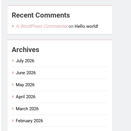
Recent Comments
A WordPress Commenter
on
Hello world!
Archives
July 2026
June 2026
May 2026
April 2026
March 2026
February 2026