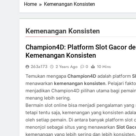
Home
Kemenangan Konsisten
Kemenangan Konsisten
Champion4D: Platform Slot Gacor d
Kemenangan Konsisten
263a173
2 Years Ago
0
10 Mins
Temukan mengapa
Champion4D
adalah platform
S
menawarkan
kemenangan konsisten
. Pelajari fakt
menjadikan Champion4D pilihan utama bagi pemain 
menang lebih sering.
Bermain slot online bisa menjadi pengalaman yang
tetapi tentu saja, kemenangan yang konsisten adala
oleh setiap pemain. Di antara banyak platform slot 
menonjol sebagai situs yang menawarkan
Slot Gac
kemenangan yang lebih sering dan lebih konsisten. 