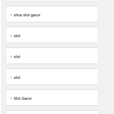
situs slot gacor
slot
slot
slot
Slot G
a
cor