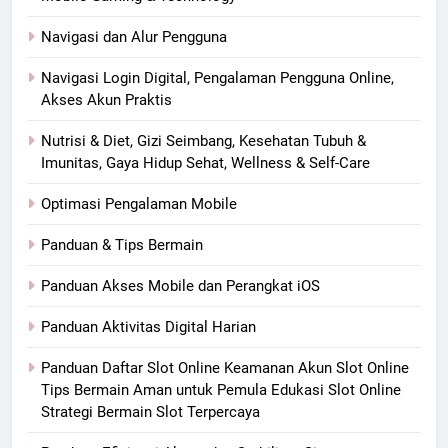
Navigasi dan Alur Pengguna
Navigasi Login Digital, Pengalaman Pengguna Online,
Akses Akun Praktis
Nutrisi & Diet, Gizi Seimbang, Kesehatan Tubuh &
Imunitas, Gaya Hidup Sehat, Wellness & Self-Care
Optimasi Pengalaman Mobile
Panduan & Tips Bermain
Panduan Akses Mobile dan Perangkat iOS
Panduan Aktivitas Digital Harian
Panduan Daftar Slot Online Keamanan Akun Slot Online
Tips Bermain Aman untuk Pemula Edukasi Slot Online
Strategi Bermain Slot Terpercaya