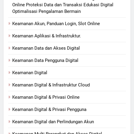
Online Proteksi Data dan Transaksi Edukasi Digital
Optimalisasi Pengalaman Bermain
Keamanan Akun, Panduan Login, Slot Online
Keamanan Aplikasi & Infrastruktur.
Keamanan Data dan Akses Digital
Keamanan Data Pengguna Digital
Keamanan Digital
Keamanan Digital & Infrastruktur Cloud
Keamanan Digital & Privasi Online
Keamanan Digital & Privasi Pengguna
Keamanan Digital dan Perlindungan Akun
Keamanan Multi Perangkat dan Akses Digital