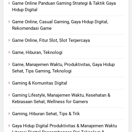
Game Online Panduan Gaming Strategi & Taktik Gaya
Hidup Digital
Game Online, Casual Gaming, Gaya Hidup Digital,
Rekomendasi Game
Game Online, Fitur Slot, Slot Terpercaya
Game, Hiburan, Teknologi
Game, Manajemen Waktu, Produktivitas, Gaya Hidup
Sehat, Tips Gaming, Teknologi
Gaming & Komunitas Digital
Gaming Lifestyle, Manajemen Waktu, Kesehatan &
Kebiasaan Sehat, Wellness for Gamers
Gaming, Hiburan Sehat, Tips & Trik
Gaya Hidup Digital Produktivitas & Manajemen Waktu