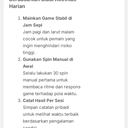
Harian
Mainkan Game Stabil di
Jam Sepi
Jam pagi dan larut malam
cocok untuk pemain yang
ingin menghindari risiko
tinggi.
Gunakan Spin Manual di
Awal
Selalu lakukan 30 spin
manual pertama untuk
membaca ritme dan respons
game terhadap pola waktu.
Catat Hasil Per Sesi
Simpan catatan pribadi
untuk melihat waktu terbaik
berdasarkan pengalaman
sendiri.