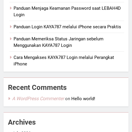
Panduan Menjaga Keamanan Password saat LEBAH4D
Login
Panduan Login KAYA787 melalui iPhone secara Praktis
Panduan Memeriksa Status Jaringan sebelum
Menggunakan KAYA787 Login
Cara Mengakses KAYA787 Login melalui Perangkat
iPhone
Recent Comments
A WordPress Commenter
on
Hello world!
Archives