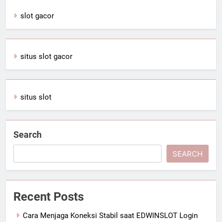
slot gacor
situs slot gacor
situs slot
Search
SEARCH
Recent Posts
Cara Menjaga Koneksi Stabil saat EDWINSLOT Login