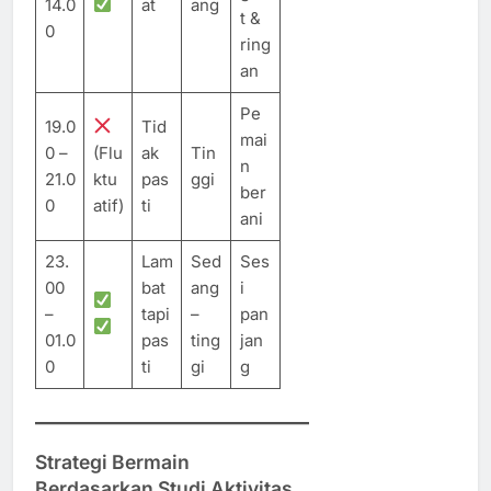
14.0
at
ang
t &
0
ring
an
Pe
19.0
Tid
mai
0 –
(Flu
ak
Tin
n
21.0
ktu
pas
ggi
ber
0
atif)
ti
ani
23.
Lam
Sed
Ses
00
bat
ang
i
–
tapi
–
pan
01.0
pas
ting
jan
0
ti
gi
g
Strategi Bermain
Berdasarkan Studi Aktivitas