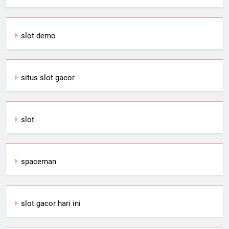
slot demo
situs slot gacor
slot
spaceman
slot gacor hari ini