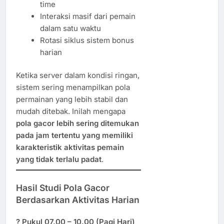
time
Interaksi masif dari pemain
dalam satu waktu
Rotasi siklus sistem bonus
harian
Ketika server dalam kondisi ringan,
sistem sering menampilkan pola
permainan yang lebih stabil dan
mudah ditebak. Inilah mengapa
pola gacor lebih sering ditemukan
pada jam tertentu yang memiliki
karakteristik aktivitas pemain
yang tidak terlalu padat
.
Hasil Studi Pola Gacor
Berdasarkan Aktivitas Harian
?
Pukul 07.00 – 10.00 (Pagi Hari)