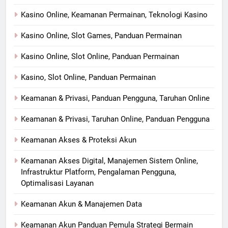
Kasino Online, Keamanan Permainan, Teknologi Kasino
Kasino Online, Slot Games, Panduan Permainan
Kasino Online, Slot Online, Panduan Permainan
Kasino, Slot Online, Panduan Permainan
Keamanan & Privasi, Panduan Pengguna, Taruhan Online
Keamanan & Privasi, Taruhan Online, Panduan Pengguna
Keamanan Akses & Proteksi Akun
Keamanan Akses Digital, Manajemen Sistem Online,
Infrastruktur Platform, Pengalaman Pengguna,
Optimalisasi Layanan
Keamanan Akun & Manajemen Data
Keamanan Akun Panduan Pemula Strategi Bermain