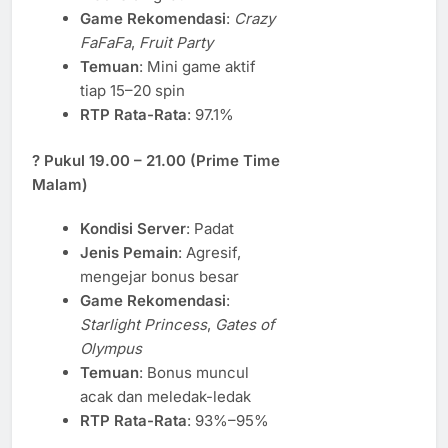
Game Rekomendasi
:
Crazy
FaFaFa
,
Fruit Party
Temuan
: Mini game aktif
tiap 15–20 spin
RTP Rata-Rata
: 97.1%
?
Pukul 19.00 – 21.00 (Prime Time
Malam)
Kondisi Server
: Padat
Jenis Pemain
: Agresif,
mengejar bonus besar
Game Rekomendasi
:
Starlight Princess
,
Gates of
Olympus
Temuan
: Bonus muncul
acak dan meledak-ledak
RTP Rata-Rata
: 93%–95%