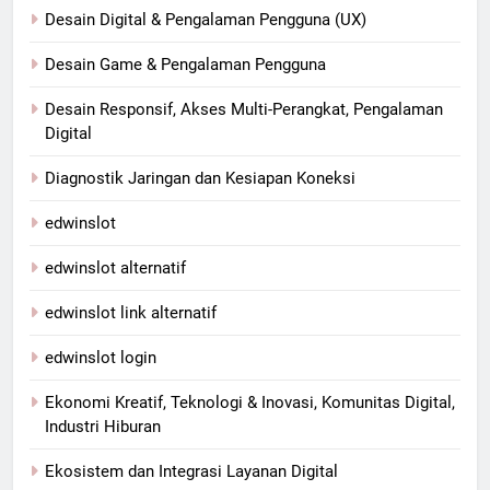
Desain Digital & Pengalaman Pengguna (UX)
Desain Game & Pengalaman Pengguna
Desain Responsif, Akses Multi-Perangkat, Pengalaman
Digital
Diagnostik Jaringan dan Kesiapan Koneksi
edwinslot
edwinslot alternatif
edwinslot link alternatif
edwinslot login
Ekonomi Kreatif, Teknologi & Inovasi, Komunitas Digital,
Industri Hiburan
Ekosistem dan Integrasi Layanan Digital