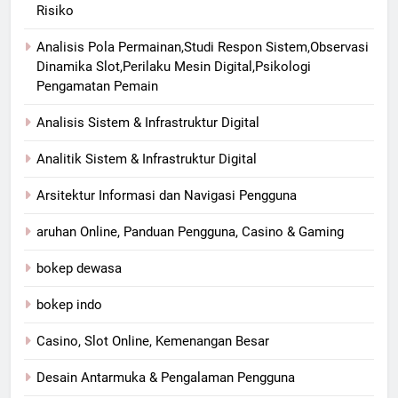
Risiko
Analisis Pola Permainan,Studi Respon Sistem,Observasi
Dinamika Slot,Perilaku Mesin Digital,Psikologi
Pengamatan Pemain
Analisis Sistem & Infrastruktur Digital
Analitik Sistem & Infrastruktur Digital
Arsitektur Informasi dan Navigasi Pengguna
aruhan Online, Panduan Pengguna, Casino & Gaming
bokep dewasa
bokep indo
Casino, Slot Online, Kemenangan Besar
Desain Antarmuka & Pengalaman Pengguna