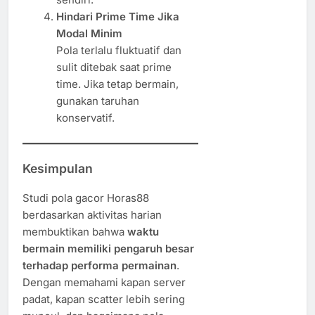
Hindari Prime Time Jika
Modal Minim
Pola terlalu fluktuatif dan
sulit ditebak saat prime
time. Jika tetap bermain,
gunakan taruhan
konservatif.
Kesimpulan
Studi pola gacor Horas88
berdasarkan aktivitas harian
membuktikan bahwa
waktu
bermain memiliki pengaruh besar
terhadap performa permainan
.
Dengan memahami kapan server
padat, kapan scatter lebih sering