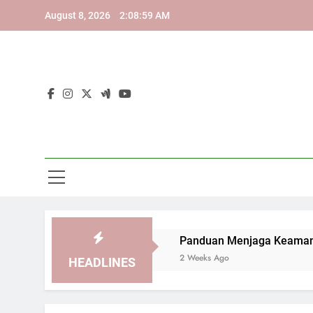
Skip
August 8, 2026
2:09:00 AM
to
content
She
Temukan R
 EDWINSLOT Login
Panduan Menjaga Keamanan Passwor
2 Weeks Ago
HEADLINES