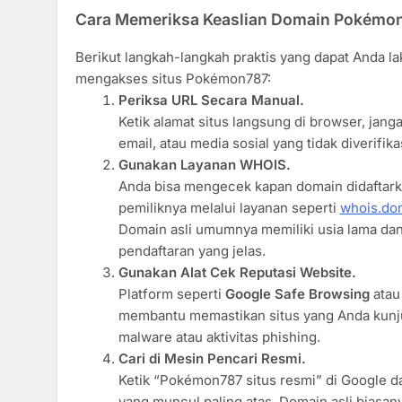
Cara Memeriksa Keaslian Domain Pokémo
Berikut langkah-langkah praktis yang dapat Anda l
mengakses situs Pokémon787:
Periksa URL Secara Manual.
Ketik alamat situs langsung di browser, janga
email, atau media sosial yang tidak diverifika
Gunakan Layanan WHOIS.
Anda bisa mengecek kapan domain didaftark
pemiliknya melalui layanan seperti
whois.do
Domain asli umumnya memiliki usia lama dan
pendaftaran yang jelas.
Gunakan Alat Cek Reputasi Website.
Platform seperti
Google Safe Browsing
ata
membantu memastikan situs yang Anda kunj
malware atau aktivitas phishing.
Cari di Mesin Pencari Resmi.
Ketik “Pokémon787 situs resmi” di Google d
yang muncul paling atas. Domain asli biasany