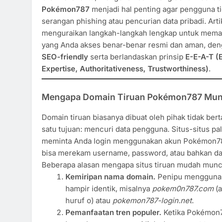
Pokémon787
menjadi hal penting agar pengguna ti
serangan phishing atau pencurian data pribadi. Artik
menguraikan langkah-langkah lengkap untuk memas
yang Anda akses benar-benar resmi dan aman, den
SEO-friendly
serta berlandaskan prinsip
E-E-A-T (
Expertise, Authoritativeness, Trustworthiness)
.
Mengapa Domain Tiruan Pokémon787 Mun
Domain tiruan biasanya dibuat oleh pihak tidak be
satu tujuan: mencuri data pengguna. Situs-situs pals
meminta Anda login menggunakan akun Pokémon787
bisa merekam username, password, atau bahkan data
Beberapa alasan mengapa situs tiruan mudah muncul
Kemiripan nama domain.
Penipu menggunak
hampir identik, misalnya
pokem0n787.com
(a
huruf o) atau
pokemon787-login.net
.
Pemanfaatan tren populer.
Ketika Pokémon7