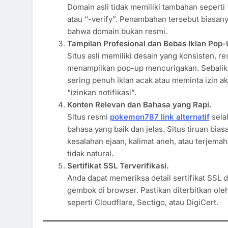
Domain asli tidak memiliki tambahan seperti 
atau “-verify”. Penambahan tersebut biasan
bahwa domain bukan resmi.
Tampilan Profesional dan Bebas Iklan Pop-
Situs asli memiliki desain yang konsisten, re
menampilkan pop-up mencurigakan. Sebalikn
sering penuh iklan acak atau meminta izin a
“izinkan notifikasi”.
Konten Relevan dan Bahasa yang Rapi.
Situs resmi
pokemon787 link alternatif
sela
bahasa yang baik dan jelas. Situs tiruan bias
kesalahan ejaan, kalimat aneh, atau terjema
tidak natural.
Sertifikat SSL Terverifikasi.
Anda dapat memeriksa detail sertifikat SSL 
gembok di browser. Pastikan diterbitkan ol
seperti Cloudflare, Sectigo, atau DigiCert.