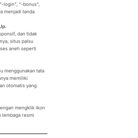
“-login”, “-bonus”,
ya menjadi tanda
Up.
sponsif, dan tidak
ya, situs palsu
kses aneh seperti
lu menggunakan tata
anya memiliki
han otomatis yang
dengan mengklik ikon
eh lembaga resmi