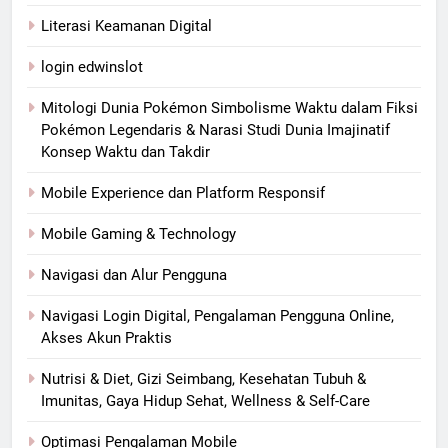
Literasi Keamanan Digital
login edwinslot
Mitologi Dunia Pokémon Simbolisme Waktu dalam Fiksi
Pokémon Legendaris & Narasi Studi Dunia Imajinatif
Konsep Waktu dan Takdir
Mobile Experience dan Platform Responsif
Mobile Gaming & Technology
Navigasi dan Alur Pengguna
Navigasi Login Digital, Pengalaman Pengguna Online,
Akses Akun Praktis
Nutrisi & Diet, Gizi Seimbang, Kesehatan Tubuh &
Imunitas, Gaya Hidup Sehat, Wellness & Self-Care
Optimasi Pengalaman Mobile