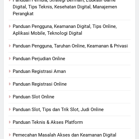
Panduan Pemula, Strategi Bermain, Edukasi Game
Digital, Tips Teknis, Kesehatan Digital, Manajemen
Perangkat
Panduan Pengguna, Keamanan Digital, Tips Online,
Aplikasi Mobile, Teknologi Digital
Panduan Pengguna, Taruhan Online, Keamanan & Privasi
Panduan Perjudian Online
Panduan Registrasi Aman
Panduan Registrasi Online
Panduan Slot Online
Panduan Slot, Tips dan Trik Slot, Judi Online
Panduan Teknis & Akses Platform
Pemecahan Masalah Akses dan Keamanan Digital