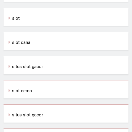
slot
slot dana
situs slot gacor
slot demo
situs slot gacor