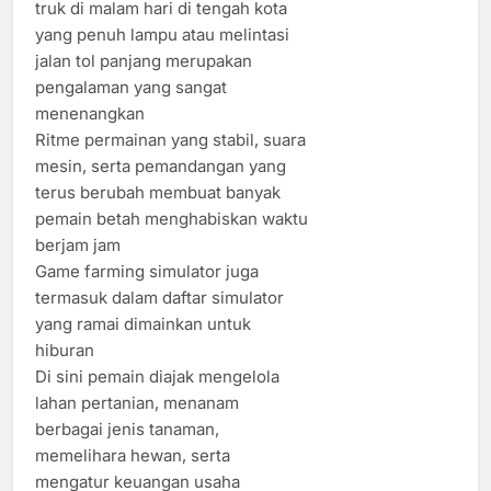
truk di malam hari di tengah kota
yang penuh lampu atau melintasi
jalan tol panjang merupakan
pengalaman yang sangat
menenangkan
Ritme permainan yang stabil, suara
mesin, serta pemandangan yang
terus berubah membuat banyak
pemain betah menghabiskan waktu
berjam jam
Game farming simulator juga
termasuk dalam daftar simulator
yang ramai dimainkan untuk
hiburan
Di sini pemain diajak mengelola
lahan pertanian, menanam
berbagai jenis tanaman,
memelihara hewan, serta
mengatur keuangan usaha