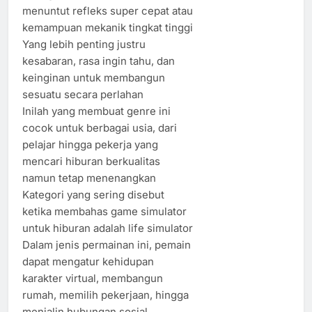
menuntut refleks super cepat atau
kemampuan mekanik tingkat tinggi
Yang lebih penting justru
kesabaran, rasa ingin tahu, dan
keinginan untuk membangun
sesuatu secara perlahan
Inilah yang membuat genre ini
cocok untuk berbagai usia, dari
pelajar hingga pekerja yang
mencari hiburan berkualitas
namun tetap menenangkan
Kategori yang sering disebut
ketika membahas game simulator
untuk hiburan adalah life simulator
Dalam jenis permainan ini, pemain
dapat mengatur kehidupan
karakter virtual, membangun
rumah, memilih pekerjaan, hingga
menjalin hubungan sosial