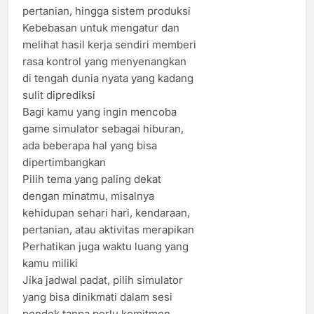
pertanian, hingga sistem produksi
Kebebasan untuk mengatur dan
melihat hasil kerja sendiri memberi
rasa kontrol yang menyenangkan
di tengah dunia nyata yang kadang
sulit diprediksi
Bagi kamu yang ingin mencoba
game simulator sebagai hiburan,
ada beberapa hal yang bisa
dipertimbangkan
Pilih tema yang paling dekat
dengan minatmu, misalnya
kehidupan sehari hari, kendaraan,
pertanian, atau aktivitas merapikan
Perhatikan juga waktu luang yang
kamu miliki
Jika jadwal padat, pilih simulator
yang bisa dinikmati dalam sesi
pendek tanpa perlu komitmen