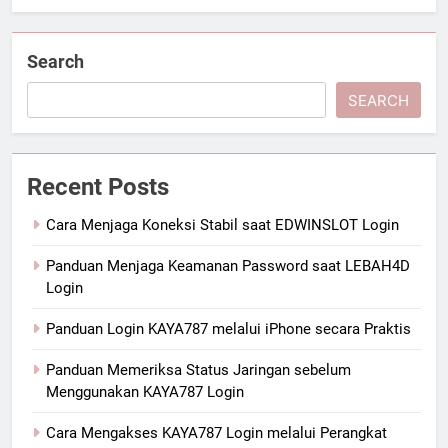
Search
SEARCH
Recent Posts
Cara Menjaga Koneksi Stabil saat EDWINSLOT Login
Panduan Menjaga Keamanan Password saat LEBAH4D
Login
Panduan Login KAYA787 melalui iPhone secara Praktis
Panduan Memeriksa Status Jaringan sebelum
Menggunakan KAYA787 Login
Cara Mengakses KAYA787 Login melalui Perangkat