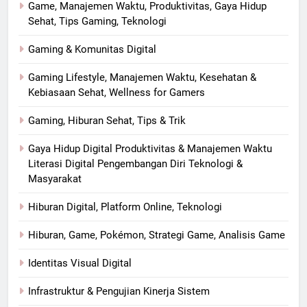
Game, Manajemen Waktu, Produktivitas, Gaya Hidup
Sehat, Tips Gaming, Teknologi
Gaming & Komunitas Digital
Gaming Lifestyle, Manajemen Waktu, Kesehatan &
Kebiasaan Sehat, Wellness for Gamers
Gaming, Hiburan Sehat, Tips & Trik
Gaya Hidup Digital Produktivitas & Manajemen Waktu
Literasi Digital Pengembangan Diri Teknologi &
Masyarakat
Hiburan Digital, Platform Online, Teknologi
Hiburan, Game, Pokémon, Strategi Game, Analisis Game
Identitas Visual Digital
Infrastruktur & Pengujian Kinerja Sistem