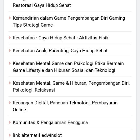
Restorasi Gaya Hidup Sehat
Kemandirian dalam Game Pengembangan Diri Gaming
Tips Strategi Game
Kesehatan · Gaya Hidup Sehat · Aktivitas Fisik
Kesehatan Anak, Parenting, Gaya Hidup Sehat
Kesehatan Mental Game dan Psikologi Etika Bermain
Game Lifestyle dan Hiburan Sosial dan Teknologi
Kesehatan Mental, Game & Hiburan, Pengembangan Diri,
Psikologi, Relaksasi
Keuangan Digital, Panduan Teknologi, Pembayaran
Online
Komunitas & Pengalaman Pengguna
link alternatif edwinslot