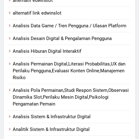
alternatif edwinslot
alternatif link edwinslot
Analisis Data Game / Tren Pengguna / Ulasan Platform
Analisis Desain Digital & Pengalaman Pengguna
Analisis Hiburan Digital Interaktif
Analisis Permainan Digital,Literasi Probabilitas,UX dan
Perilaku Pengguna,Evaluasi Konten Online,Manajemen
Risiko
Analisis Pola Permainan,Studi Respon Sistem,Observasi
Dinamika Slot,Perilaku Mesin Digital,Psikologi
Pengamatan Pemain
Analisis Sistem & Infrastruktur Digital
Analitik Sistem & Infrastruktur Digital