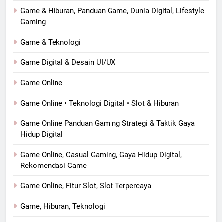
Game & Hiburan, Panduan Game, Dunia Digital, Lifestyle
Gaming
Game & Teknologi
Game Digital & Desain UI/UX
Game Online
Game Online • Teknologi Digital • Slot & Hiburan
Game Online Panduan Gaming Strategi & Taktik Gaya
Hidup Digital
Game Online, Casual Gaming, Gaya Hidup Digital,
Rekomendasi Game
Game Online, Fitur Slot, Slot Terpercaya
Game, Hiburan, Teknologi