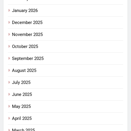
January 2026
December 2025
November 2025
October 2025
September 2025
August 2025
July 2025
June 2025
May 2025
April 2025
March 2025