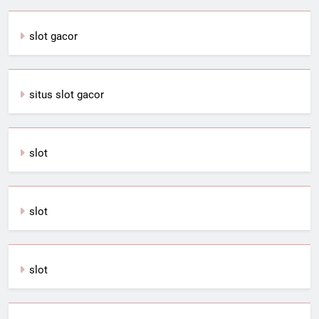
slot gacor
situs slot gacor
slot
slot
slot