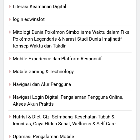
Literasi Keamanan Digital
login edwinslot
Mitologi Dunia Pokémon Simbolisme Waktu dalam Fiksi
Pokémon Legendaris & Narasi Studi Dunia Imajinatif
Konsep Waktu dan Takdir
Mobile Experience dan Platform Responsif
Mobile Gaming & Technology
Navigasi dan Alur Pengguna
Navigasi Login Digital, Pengalaman Pengguna Online,
Akses Akun Praktis
Nutrisi & Diet, Gizi Seimbang, Kesehatan Tubuh &
Imunitas, Gaya Hidup Sehat, Wellness & Self-Care
Optimasi Pengalaman Mobile