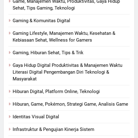
Game, Manajemen Waktu, Produktivitas, Gaya Hidup
Sehat, Tips Gaming, Teknologi
Gaming & Komunitas Digital
Gaming Lifestyle, Manajemen Waktu, Kesehatan &
Kebiasaan Sehat, Wellness for Gamers
Gaming, Hiburan Sehat, Tips & Trik
Gaya Hidup Digital Produktivitas & Manajemen Waktu
Literasi Digital Pengembangan Diri Teknologi &
Masyarakat
Hiburan Digital, Platform Online, Teknologi
Hiburan, Game, Pokémon, Strategi Game, Analisis Game
Identitas Visual Digital
Infrastruktur & Pengujian Kinerja Sistem