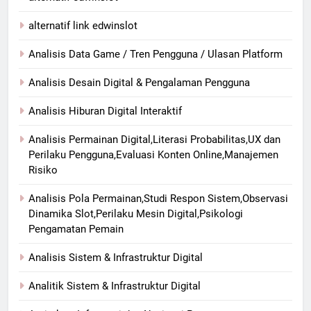
alternatif link edwinslot
Analisis Data Game / Tren Pengguna / Ulasan Platform
Analisis Desain Digital & Pengalaman Pengguna
Analisis Hiburan Digital Interaktif
Analisis Permainan Digital,Literasi Probabilitas,UX dan
Perilaku Pengguna,Evaluasi Konten Online,Manajemen
Risiko
Analisis Pola Permainan,Studi Respon Sistem,Observasi
Dinamika Slot,Perilaku Mesin Digital,Psikologi
Pengamatan Pemain
Analisis Sistem & Infrastruktur Digital
Analitik Sistem & Infrastruktur Digital