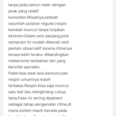
tanpa jeda,namun hadir dengan
jarak yang relatif
konsisten.Misalnya,setelah
sejumlah putaran reguler,respin
kembali muncul tanpa lonjakan
ekstrem.Dalam sesi panjang,pola
semacam ini mudah dikenali oleh
pemain observatif karena ritmenya
terasa lebih teratur dibandingkan
mekanisme tambahan lain yang
bersifat sporadis.
Pada fase awal sesi,kemunculan
respin umumnya masih
terbatas.Respin bisa saja muncul
satu kali lalu menghilang cukup
lama.Fase ini sering dipahami
sebagai tahap pengenalan ritme,di
mana sistem masih berada pada