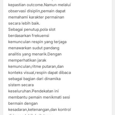
kepastian outcome.Namun melalui
observasi disiplin,pemain dapat
memahami karakter permainan
secara lebih baik.
Sebagai penutup,pola slot
berdasarkan frekuensi
kemunculan respin yang terjaga
menawarkan sudut pandang
analitis yang menarik.Dengan
memperhatikan jarak
kemunculan,ritme putaran,dan
konteks visual,respin dapat dibaca
sebagai bagian dari dinamika
sistem secara
keseluruhan.Pendekatan ini
membantu pemain menikmati sesi
bermain dengan
kesadaran,ketenangan,dan kontrol