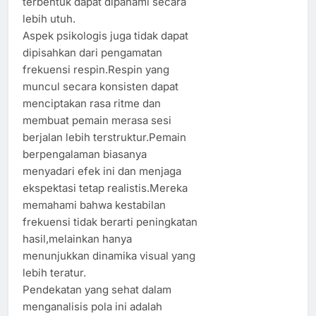
terbentuk dapat dipahami secara
lebih utuh.
Aspek psikologis juga tidak dapat
dipisahkan dari pengamatan
frekuensi respin.Respin yang
muncul secara konsisten dapat
menciptakan rasa ritme dan
membuat pemain merasa sesi
berjalan lebih terstruktur.Pemain
berpengalaman biasanya
menyadari efek ini dan menjaga
ekspektasi tetap realistis.Mereka
memahami bahwa kestabilan
frekuensi tidak berarti peningkatan
hasil,melainkan hanya
menunjukkan dinamika visual yang
lebih teratur.
Pendekatan yang sehat dalam
menganalisis pola ini adalah