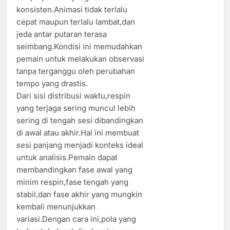
konsisten.Animasi tidak terlalu
cepat maupun terlalu lambat,dan
jeda antar putaran terasa
seimbang.Kondisi ini memudahkan
pemain untuk melakukan observasi
tanpa terganggu oleh perubahan
tempo yang drastis.
Dari sisi distribusi waktu,respin
yang terjaga sering muncul lebih
sering di tengah sesi dibandingkan
di awal atau akhir.Hal ini membuat
sesi panjang menjadi konteks ideal
untuk analisis.Pemain dapat
membandingkan fase awal yang
minim respin,fase tengah yang
stabil,dan fase akhir yang mungkin
kembali menunjukkan
variasi.Dengan cara ini,pola yang