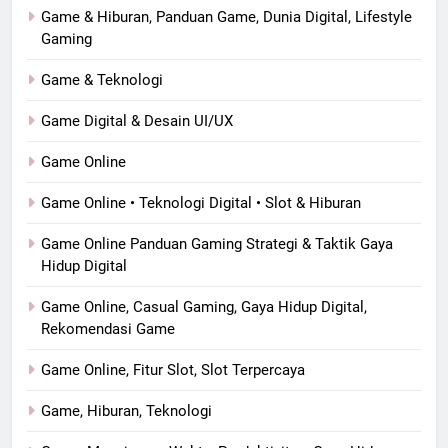
Game & Hiburan, Panduan Game, Dunia Digital, Lifestyle
Gaming
Game & Teknologi
Game Digital & Desain UI/UX
Game Online
Game Online • Teknologi Digital • Slot & Hiburan
Game Online Panduan Gaming Strategi & Taktik Gaya
Hidup Digital
Game Online, Casual Gaming, Gaya Hidup Digital,
Rekomendasi Game
Game Online, Fitur Slot, Slot Terpercaya
Game, Hiburan, Teknologi