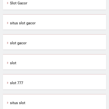
Slot G
a
cor
situs slot gacor
slot gacor
slot
slot 777
situs slot