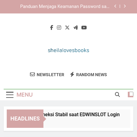
Skip
Panduan Login KAYA787 melalui iPhone secara
to
Praktis
content
Panduan Memeriksa Status Jaringan sebelum
Menggunakan KAYA787 Login
Cara Menjaga Koneksi Stabil saat EDWINSLOT
Login
Panduan Menjaga Keamanan Password saat
LEBAH4D Login
Panduan Login KAYA787 melalui iPhone secara
Praktis
Sheila Loves
Temukan Review Buku Menarik Dan
Panduan Memeriksa Status Jaringan sebelum
NEWSLETTER
RANDOM NEWS
Books
Menggunakan KAYA787 Login
Rekomendasi Bacaan Dari Sheila Loves
Books. Sumber Inspirasi Bagi Para Pecinta
MENU
Buku.
ara Menjaga Koneksi Stabil saat EDWINSLOT Login
Pand
HEADLINES
Weeks Ago
3 Wee