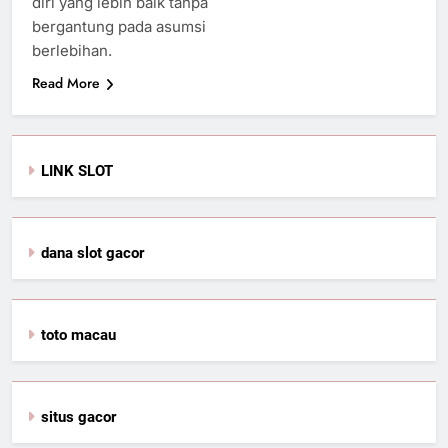
diri yang lebih baik tanpa
bergantung pada asumsi
berlebihan.
Read More
LINK SLOT
dana slot gacor
toto macau
situs gacor