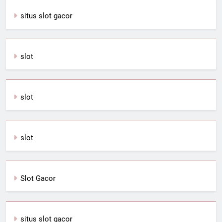
situs slot gacor
slot
slot
slot
Slot G
a
cor
situs slot gacor