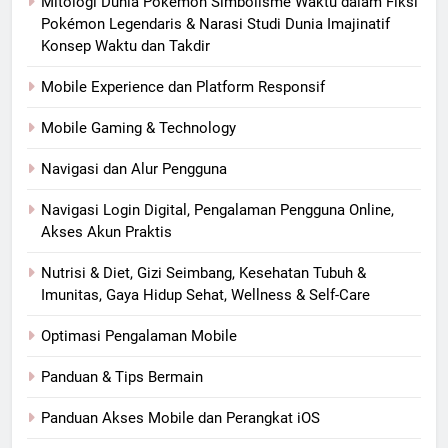
Mitologi Dunia Pokémon Simbolisme Waktu dalam Fiksi
Pokémon Legendaris & Narasi Studi Dunia Imajinatif
Konsep Waktu dan Takdir
Mobile Experience dan Platform Responsif
Mobile Gaming & Technology
Navigasi dan Alur Pengguna
Navigasi Login Digital, Pengalaman Pengguna Online,
Akses Akun Praktis
Nutrisi & Diet, Gizi Seimbang, Kesehatan Tubuh &
Imunitas, Gaya Hidup Sehat, Wellness & Self-Care
Optimasi Pengalaman Mobile
Panduan & Tips Bermain
Panduan Akses Mobile dan Perangkat iOS