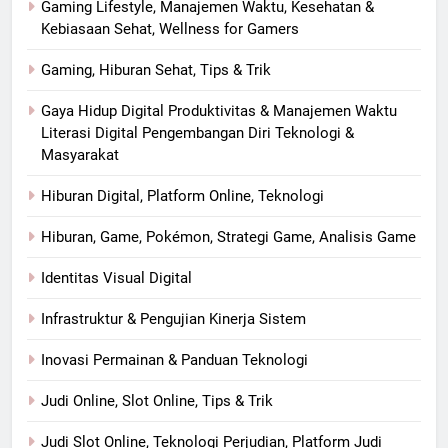
Gaming Lifestyle, Manajemen Waktu, Kesehatan &
Kebiasaan Sehat, Wellness for Gamers
Gaming, Hiburan Sehat, Tips & Trik
Gaya Hidup Digital Produktivitas & Manajemen Waktu
Literasi Digital Pengembangan Diri Teknologi &
Masyarakat
Hiburan Digital, Platform Online, Teknologi
Hiburan, Game, Pokémon, Strategi Game, Analisis Game
Identitas Visual Digital
Infrastruktur & Pengujian Kinerja Sistem
Inovasi Permainan & Panduan Teknologi
Judi Online, Slot Online, Tips & Trik
Judi Slot Online, Teknologi Perjudian, Platform Judi