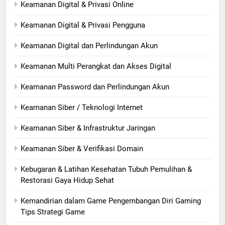
Keamanan Digital & Privasi Online
Keamanan Digital & Privasi Pengguna
Keamanan Digital dan Perlindungan Akun
Keamanan Multi Perangkat dan Akses Digital
Keamanan Password dan Perlindungan Akun
Keamanan Siber / Teknologi Internet
Keamanan Siber & Infrastruktur Jaringan
Keamanan Siber & Verifikasi Domain
Kebugaran & Latihan Kesehatan Tubuh Pemulihan &
Restorasi Gaya Hidup Sehat
Kemandirian dalam Game Pengembangan Diri Gaming
Tips Strategi Game