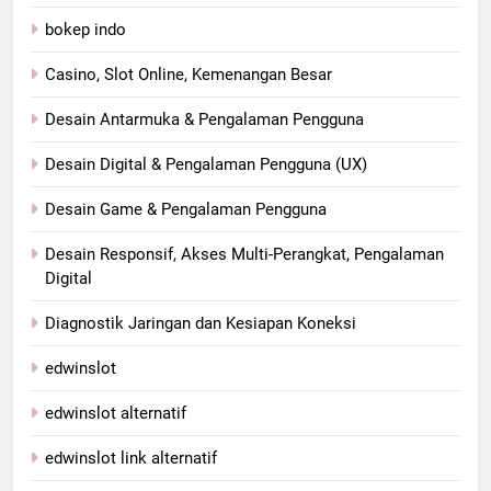
bokep indo
Casino, Slot Online, Kemenangan Besar
Desain Antarmuka & Pengalaman Pengguna
Desain Digital & Pengalaman Pengguna (UX)
Desain Game & Pengalaman Pengguna
Desain Responsif, Akses Multi-Perangkat, Pengalaman
Digital
Diagnostik Jaringan dan Kesiapan Koneksi
edwinslot
edwinslot alternatif
edwinslot link alternatif