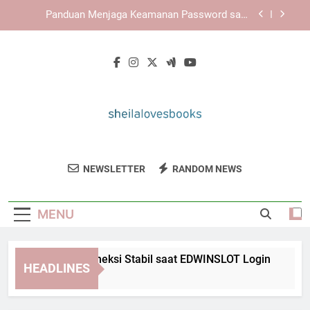
Skip
Panduan Login KAYA787 melalui iPhone secara
to
Praktis
content
Panduan Memeriksa Status Jaringan sebelum
Menggunakan KAYA787 Login
Cara Menjaga Koneksi Stabil saat EDWINSLOT
Login
Panduan Menjaga Keamanan Password saat
LEBAH4D Login
Panduan Login KAYA787 melalui iPhone secara
Praktis
Sheila Loves
Temukan Review Buku Menarik Dan
Panduan Memeriksa Status Jaringan sebelum
NEWSLETTER
RANDOM NEWS
Books
Menggunakan KAYA787 Login
Rekomendasi Bacaan Dari Sheila Loves
Books. Sumber Inspirasi Bagi Para Pecinta
MENU
Buku.
ara Menjaga Koneksi Stabil saat EDWINSLOT Login
Pand
HEADLINES
Weeks Ago
2 Wee