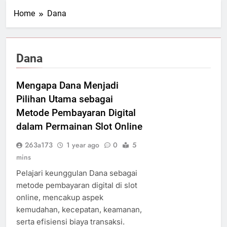
Home
Dana
Dana
Mengapa Dana Menjadi
Pilihan Utama sebagai
Metode Pembayaran Digital
dalam Permainan Slot Online
263a173
1 year ago
0
5
mins
Pelajari keunggulan Dana sebagai
metode pembayaran digital di slot
online, mencakup aspek
kemudahan, kecepatan, keamanan,
serta efisiensi biaya transaksi.