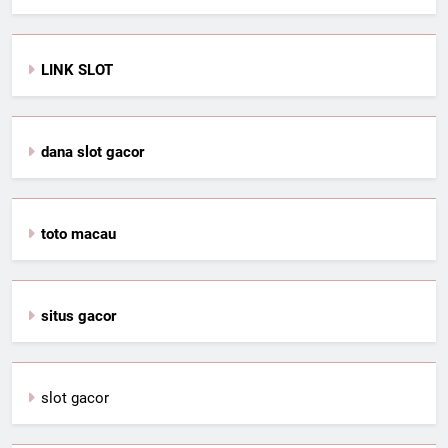
LINK SLOT
dana slot gacor
toto macau
situs gacor
slot gacor