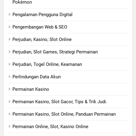
Pokémon
Pengalaman Pengguna Digital
Pengembangan Web & SEO
Perjudian, Kasino, Slot Online
Perjudian, Slot Games, Strategi Permainan
Perjudian, Togel Online, Keamanan
Perlindungan Data Akun
Permainan Kasino
Permainan Kasino, Slot Gacor, Tips & Trik Judi.
Permainan Kasino, Slot Online, Panduan Permainan
Permainan Online, Slot, Kasino Online