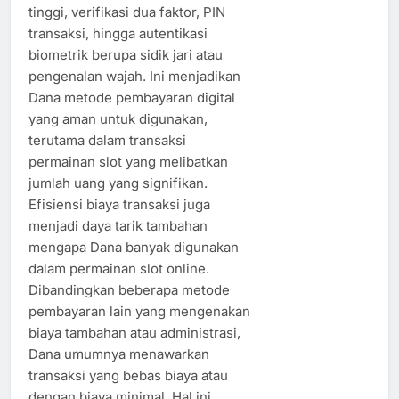
tinggi, verifikasi dua faktor, PIN
transaksi, hingga autentikasi
biometrik berupa sidik jari atau
pengenalan wajah. Ini menjadikan
Dana metode pembayaran digital
yang aman untuk digunakan,
terutama dalam transaksi
permainan slot yang melibatkan
jumlah uang yang signifikan.
Efisiensi biaya transaksi juga
menjadi daya tarik tambahan
mengapa Dana banyak digunakan
dalam permainan slot online.
Dibandingkan beberapa metode
pembayaran lain yang mengenakan
biaya tambahan atau administrasi,
Dana umumnya menawarkan
transaksi yang bebas biaya atau
dengan biaya minimal. Hal ini