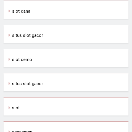
slot dana
situs slot gacor
slot demo
situs slot gacor
slot