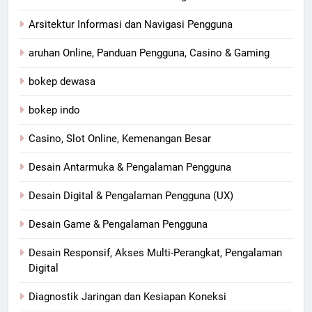
Arsitektur Informasi dan Navigasi Pengguna
aruhan Online, Panduan Pengguna, Casino & Gaming
bokep dewasa
bokep indo
Casino, Slot Online, Kemenangan Besar
Desain Antarmuka & Pengalaman Pengguna
Desain Digital & Pengalaman Pengguna (UX)
Desain Game & Pengalaman Pengguna
Desain Responsif, Akses Multi-Perangkat, Pengalaman
Digital
Diagnostik Jaringan dan Kesiapan Koneksi