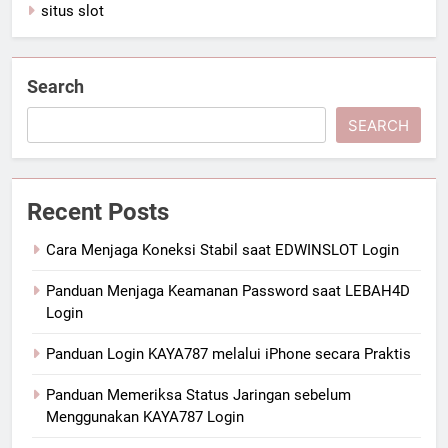
situs slot
Search
SEARCH
Recent Posts
Cara Menjaga Koneksi Stabil saat EDWINSLOT Login
Panduan Menjaga Keamanan Password saat LEBAH4D
Login
Panduan Login KAYA787 melalui iPhone secara Praktis
Panduan Memeriksa Status Jaringan sebelum
Menggunakan KAYA787 Login