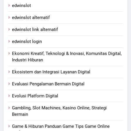
edwinslot
edwinslot alternatif
edwinslot link alternatif
edwinslot login
Ekonomi Kreatif, Teknologi & Inovasi, Komunitas Digital,
Industri Hiburan
Ekosistem dan Integrasi Layanan Digital
Evaluasi Pengalaman Bermain Digital
Evolusi Platform Digital
Gambling, Slot Machines, Kasino Online, Strategi
Bermain
Game & Hiburan Panduan Game Tips Game Online