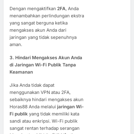
Dengan mengaktifkan
2FA
, Anda
menambahkan perlindungan ekstra
yang sangat berguna ketika
mengakses akun Anda dari
jaringan yang tidak sepenuhnya
aman.
3.
Hindari Mengakses Akun Anda
di Jaringan Wi-Fi Publik Tanpa
Keamanan
Jika Anda tidak dapat
menggunakan VPN atau 2FA,
sebaiknya hindari mengakses akun
Horas88 Anda melalui
jaringan Wi-
Fi publik
yang tidak memiliki kata
sandi atau enkripsi. Wi-Fi publik
sangat rentan terhadap serangan