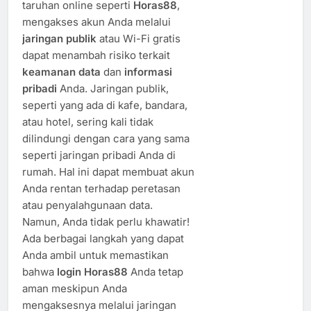
taruhan online seperti
Horas88
,
mengakses akun Anda melalui
jaringan publik
atau Wi-Fi gratis
dapat menambah risiko terkait
keamanan data
dan
informasi
pribadi
Anda. Jaringan publik,
seperti yang ada di kafe, bandara,
atau hotel, sering kali tidak
dilindungi dengan cara yang sama
seperti jaringan pribadi Anda di
rumah. Hal ini dapat membuat akun
Anda rentan terhadap peretasan
atau penyalahgunaan data.
Namun, Anda tidak perlu khawatir!
Ada berbagai langkah yang dapat
Anda ambil untuk memastikan
bahwa
login Horas88
Anda tetap
aman meskipun Anda
mengaksesnya melalui jaringan