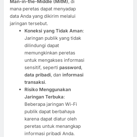
Man-in-the-Middle (MitM)
, di
mana peretas dapat menyadap
data Anda yang dikirim melalui
jaringan tersebut.
Koneksi yang Tidak Aman
:
Jaringan publik yang tidak
dilindungi dapat
memungkinkan peretas
untuk mengakses informasi
sensitif, seperti
password
,
data pribadi
, dan
informasi
transaksi
.
Risiko Menggunakan
Jaringan Terbuka
:
Beberapa jaringan Wi-Fi
publik dapat berbahaya
karena dapat diatur oleh
peretas untuk menangkap
informasi pribadi Anda.