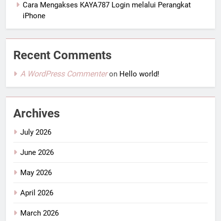
Cara Mengakses KAYA787 Login melalui Perangkat
iPhone
Recent Comments
A WordPress Commenter
on
Hello world!
Archives
July 2026
June 2026
May 2026
April 2026
March 2026