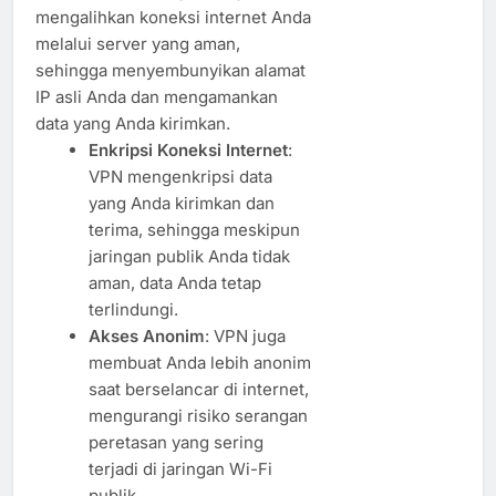
mengalihkan koneksi internet Anda
melalui server yang aman,
sehingga menyembunyikan alamat
IP asli Anda dan mengamankan
data yang Anda kirimkan.
Enkripsi Koneksi Internet
:
VPN mengenkripsi data
yang Anda kirimkan dan
terima, sehingga meskipun
jaringan publik Anda tidak
aman, data Anda tetap
terlindungi.
Akses Anonim
: VPN juga
membuat Anda lebih anonim
saat berselancar di internet,
mengurangi risiko serangan
peretasan yang sering
terjadi di jaringan Wi-Fi
publik.