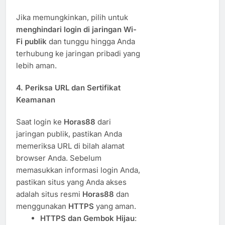
Jika memungkinkan, pilih untuk
menghindari login di jaringan Wi-
Fi publik
dan tunggu hingga Anda
terhubung ke jaringan pribadi yang
lebih aman.
4.
Periksa URL dan Sertifikat
Keamanan
Saat login ke
Horas88
dari
jaringan publik, pastikan Anda
memeriksa URL di bilah alamat
browser Anda. Sebelum
memasukkan informasi login Anda,
pastikan situs yang Anda akses
adalah situs resmi
Horas88
dan
menggunakan
HTTPS
yang aman.
HTTPS dan Gembok Hijau
: