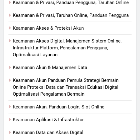
Keamanan & Privasi, Panduan Pengguna, Taruhan Online
Keamanan & Privasi, Taruhan Online, Panduan Pengguna
Keamanan Akses & Proteksi Akun
Keamanan Akses Digital, Manajemen Sistem Online,
Infrastruktur Platform, Pengalaman Pengguna,
Optimalisasi Layanan
Keamanan Akun & Manajemen Data
Keamanan Akun Panduan Pemula Strategi Bermain
Online Proteksi Data dan Transaksi Edukasi Digital
Optimalisasi Pengalaman Bermain
Keamanan Akun, Panduan Login, Slot Online
Keamanan Aplikasi & Infrastruktur.
Keamanan Data dan Akses Digital