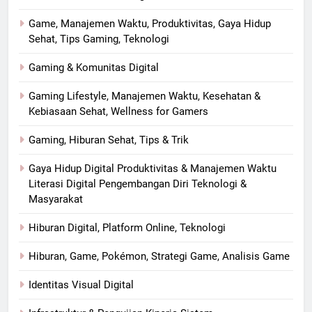
Game, Manajemen Waktu, Produktivitas, Gaya Hidup
Sehat, Tips Gaming, Teknologi
Gaming & Komunitas Digital
Gaming Lifestyle, Manajemen Waktu, Kesehatan &
Kebiasaan Sehat, Wellness for Gamers
Gaming, Hiburan Sehat, Tips & Trik
Gaya Hidup Digital Produktivitas & Manajemen Waktu
Literasi Digital Pengembangan Diri Teknologi &
Masyarakat
Hiburan Digital, Platform Online, Teknologi
Hiburan, Game, Pokémon, Strategi Game, Analisis Game
Identitas Visual Digital