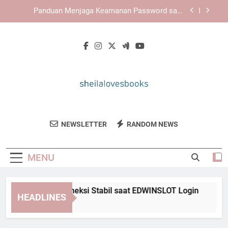
Skip
Panduan Login KAYA787 melalui iPhone secara
to
Praktis
content
Panduan Memeriksa Status Jaringan sebelum
Menggunakan KAYA787 Login
Cara Menjaga Koneksi Stabil saat EDWINSLOT
Login
Panduan Menjaga Keamanan Password saat
LEBAH4D Login
Panduan Login KAYA787 melalui iPhone secara
Praktis
Sheila Loves
Temukan Review Buku Menarik Dan
Panduan Memeriksa Status Jaringan sebelum
NEWSLETTER
RANDOM NEWS
Books
Menggunakan KAYA787 Login
Rekomendasi Bacaan Dari Sheila Loves
Books. Sumber Inspirasi Bagi Para Pecinta
MENU
Buku.
ra Menjaga Koneksi Stabil saat EDWINSLOT Login
Pand
HEADLINES
Weeks Ago
2 Wee