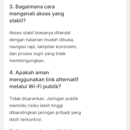
3. Bagaimana cara
mengenali akses yang
stabil?
Akses stabil biasanya ditandai
dengan halaman mudah dibuka,
navigasi rapi, tampilan konsisten,
dan proses login yang tidak
membingungkan.
4. Apakah aman
menggunakan link alternatif
melalui Wi-Fi publik?
Tidak disarankan. Jaringan publik
memiliki risiko lebih tinggi
dibandingkan jaringan pribadi yang
lebih terkontrol.