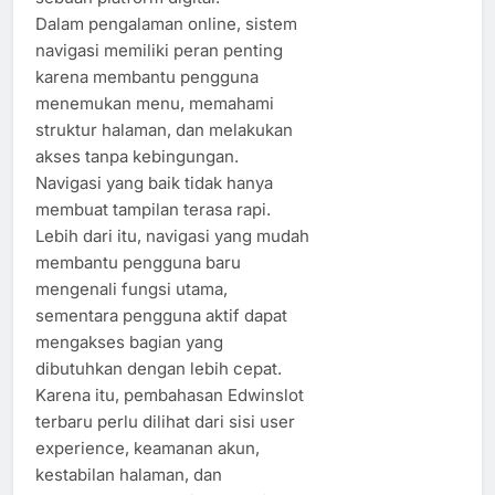
Dalam pengalaman online, sistem
navigasi memiliki peran penting
karena membantu pengguna
menemukan menu, memahami
struktur halaman, dan melakukan
akses tanpa kebingungan.
Navigasi yang baik tidak hanya
membuat tampilan terasa rapi.
Lebih dari itu, navigasi yang mudah
membantu pengguna baru
mengenali fungsi utama,
sementara pengguna aktif dapat
mengakses bagian yang
dibutuhkan dengan lebih cepat.
Karena itu, pembahasan Edwinslot
terbaru perlu dilihat dari sisi user
experience, keamanan akun,
kestabilan halaman, dan