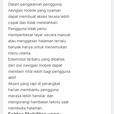
Dalam pengalaman pengguna,
navigasi mobile yang nyaman
dapat membuat akses terasa lebih
cepat dan tidak melelahkan.
Pengguna tidak perlu
memperbesar layar secara manual
atau menggeser halaman terlalu
banyak hanya untuk menemukan
menu utama.
Edwinslot terbaru yang dibahas
dari sisi navigasi mobile dapat
memberi nilai lebih bagi pengguna
aktif.
Akses yang rapi di perangkat
harian membantu pengguna
merasa lebih familiar dan
mengurangi hambatan teknis saat
membuka halaman.