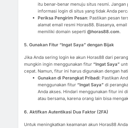
itu benar-benar menuju situs resmi. Janga
informasi login di situs yang tidak Anda perc
Periksa Pengirim Pesan
: Pastikan pesan ter
alamat email resmi Horas88. Biasanya, emai
memiliki domain seperti
@horas88.com
.
5.
Gunakan Fitur “Ingat Saya” dengan Bijak
Jika Anda sering login ke akun Horas88 dari perang
mungkin ingin menggunakan fitur
“Ingat Saya”
unt
cepat. Namun, fitur ini harus digunakan dengan hati
Gunakan di Perangkat Pribadi
: Pastikan An
menggunakan fitur
“Ingat Saya”
di perangka
Anda akses. Hindari menggunakan fitur ini 
atau bersama, karena orang lain bisa menga
6.
Aktifkan Autentikasi Dua Faktor (2FA)
Untuk meningkatkan keamanan akun Horas88 Anda,