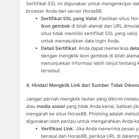
Sertifikat SSL ini digunakan untuk mengenkripsi dat
browser Anda dan server Horas88.
Sertifikat SSL yang Valid
: Pastikan situs H
ikon gembok
di bilah alamat dan URL dimul
situs tidak memiliki sertifikat SSL yang valid
untuk memasukkan data login Anda.
Detail Sertifikat
: Anda dapat memeriksa
deta
dengan mengklik ikon gembok di bilah alamat
menunjukkan informasi lebih lanjut tentang
tersebut.
4.
Hindari Mengklik Link dari Sumber Tidak Diken
Jangan pernah mengklik tautan yang dikirim melalu
atau
media sosial
yang tidak Anda kenal, bahkan jik
mengarah ke situs Horas88. Phishing adalah metod
digunakan oleh penipu untuk mengarahkan Anda ke 
Verifikasi Link
: Jika Anda menerima pesan 
berasal dari Horas88, periksa URL di dalam