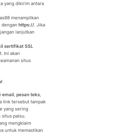
a yang dikirim antara
oras88 menampilkan
ai dengan
https://
. Jika
, jangan lanjutkan
il sertifikat SSL
. Ini akan
 keamanan situs
al
i
email
,
pesan teks
,
a link tersebut tampak
e yang sering
situs palsu.
yang mengklaim
nya untuk memastikan