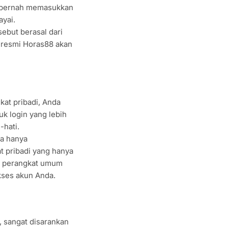
n pernah memasukkan
ayai.
sebut berasal dari
l resmi Horas88 akan
kat pribadi, Anda
uk login yang lebih
-hati.
da hanya
t pribadi yang hanya
di perangkat umum
kses akun Anda.
 sangat disarankan