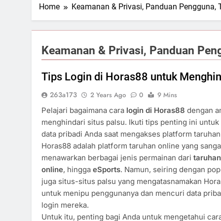
Home
Keamanan & Privasi, Panduan Pengguna, 
Keamanan & Privasi, Panduan Peng
Tips Login di Horas88 untuk Menghin
263a173
2 Years Ago
0
9 Mins
Pelajari bagaimana cara
login di Horas88
dengan a
menghindari situs palsu. Ikuti tips penting ini untu
data pribadi Anda saat mengakses platform taruhan
Horas88 adalah platform taruhan online yang sanga
menawarkan berbagai jenis permainan dari
taruhan
online
, hingga
eSports
. Namun, seiring dengan pop
juga situs-situs palsu yang mengatasnamakan Hor
untuk menipu penggunanya dan mencuri data pribad
login mereka.
Untuk itu, penting bagi Anda untuk mengetahui car