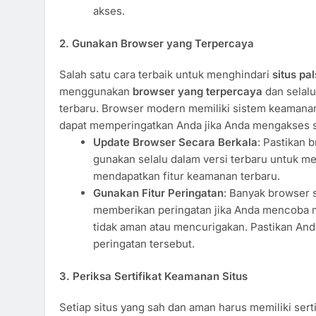
akses.
2.
Gunakan Browser yang Terpercaya
Salah satu cara terbaik untuk menghindari
situs pa
menggunakan
browser yang terpercaya
dan selal
terbaru. Browser modern memiliki sistem keamanan
dapat memperingatkan Anda jika Anda mengakses si
Update Browser Secara Berkala
: Pastikan 
gunakan selalu dalam versi terbaru untuk m
mendapatkan fitur keamanan terbaru.
Gunakan Fitur Peringatan
: Banyak browser 
memberikan peringatan jika Anda mencoba 
tidak aman atau mencurigakan. Pastikan An
peringatan tersebut.
3.
Periksa Sertifikat Keamanan Situs
Setiap situs yang sah dan aman harus memiliki serti