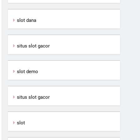
slot dana
situs slot gacor
slot demo
situs slot gacor
slot