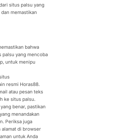
ri situs palsu yang
dan memastikan
 memastikan bahwa
us palsu yang mencoba
p, untuk menipu
situs
in resmi Horas88.
mail atau pesan teks
 ke situs palsu.
 yang benar, pastikan
 yang menandakan
. Periksa juga
h alamat di browser
t aman untuk Anda