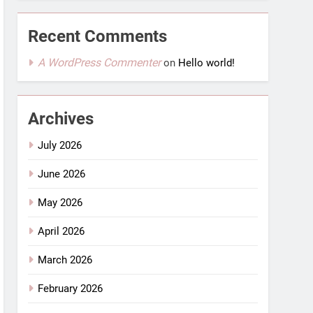
Recent Comments
A WordPress Commenter
on
Hello world!
Archives
July 2026
June 2026
May 2026
April 2026
March 2026
February 2026