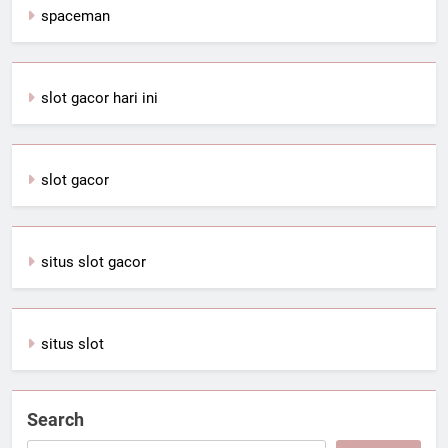
spaceman
slot gacor hari ini
slot gacor
situs slot gacor
situs slot
Search