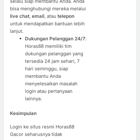
selalu siap membantu Anda. Anda
bisa menghubungi mereka melalui
live chat
,
email
, atau
telepon
untuk mendapatkan bantuan lebih
lanjut.
Dukungan Pelanggan 24/7
:
Horas88 memiliki tim
dukungan pelanggan yang
tersedia 24 jam sehari, 7
hari seminggu, siap
membantu Anda
menyelesaikan masalah
login atau pertanyaan
lainnya.
Kesimpulan
Login ke situs resmi Horas88
Gacor seharusnya tidak