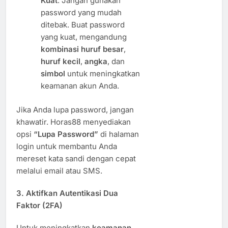
Kuat
: Jangan gunakan
password yang mudah
ditebak. Buat password
yang kuat, mengandung
kombinasi huruf besar
,
huruf kecil
,
angka
, dan
simbol
untuk meningkatkan
keamanan akun Anda.
Jika Anda lupa password, jangan
khawatir. Horas88 menyediakan
opsi
“Lupa Password”
di halaman
login untuk membantu Anda
mereset kata sandi dengan cepat
melalui email atau SMS.
3.
Aktifkan Autentikasi Dua
Faktor (2FA)
Untuk meningkatkan
keamanan