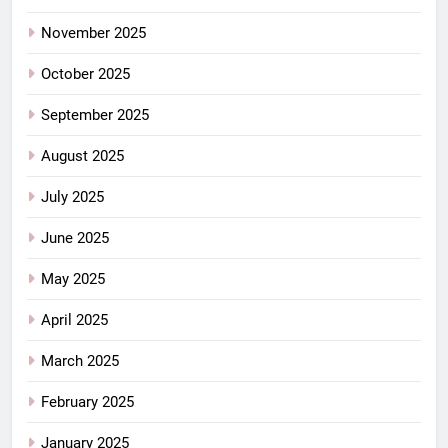
November 2025
October 2025
September 2025
August 2025
July 2025
June 2025
May 2025
April 2025
March 2025
February 2025
January 2025