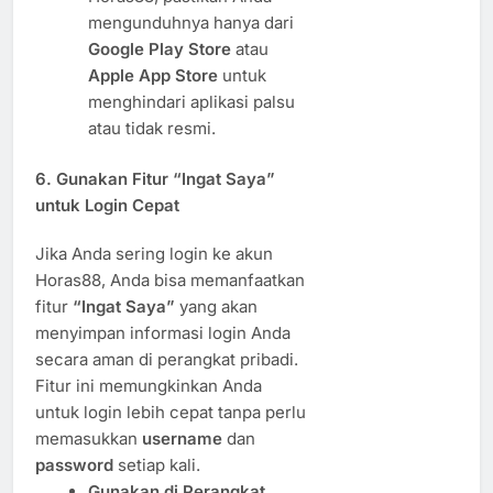
mengunduhnya hanya dari
Google Play Store
atau
Apple App Store
untuk
menghindari aplikasi palsu
atau tidak resmi.
6.
Gunakan Fitur “Ingat Saya”
untuk Login Cepat
Jika Anda sering login ke akun
Horas88, Anda bisa memanfaatkan
fitur
“Ingat Saya”
yang akan
menyimpan informasi login Anda
secara aman di perangkat pribadi.
Fitur ini memungkinkan Anda
untuk login lebih cepat tanpa perlu
memasukkan
username
dan
password
setiap kali.
Gunakan di Perangkat