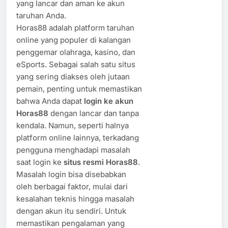
yang lancar dan aman ke akun
taruhan Anda.
Horas88 adalah platform taruhan
online yang populer di kalangan
penggemar olahraga, kasino, dan
eSports. Sebagai salah satu situs
yang sering diakses oleh jutaan
pemain, penting untuk memastikan
bahwa Anda dapat
login ke akun
Horas88
dengan lancar dan tanpa
kendala. Namun, seperti halnya
platform online lainnya, terkadang
pengguna menghadapi masalah
saat login ke
situs resmi Horas88
.
Masalah login bisa disebabkan
oleh berbagai faktor, mulai dari
kesalahan teknis hingga masalah
dengan akun itu sendiri. Untuk
memastikan pengalaman yang