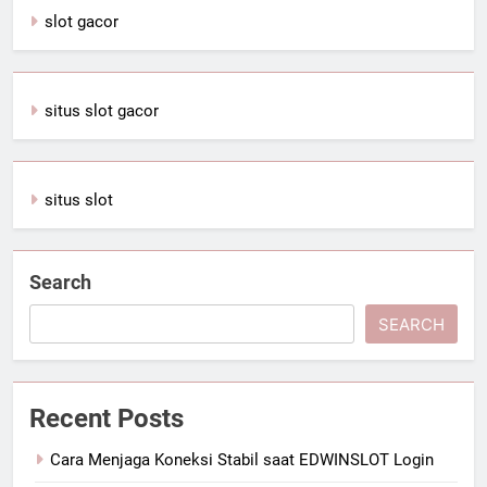
slot gacor
situs slot gacor
situs slot
Search
SEARCH
Recent Posts
Cara Menjaga Koneksi Stabil saat EDWINSLOT Login