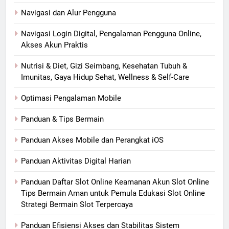
Navigasi dan Alur Pengguna
Navigasi Login Digital, Pengalaman Pengguna Online,
Akses Akun Praktis
Nutrisi & Diet, Gizi Seimbang, Kesehatan Tubuh &
Imunitas, Gaya Hidup Sehat, Wellness & Self-Care
Optimasi Pengalaman Mobile
Panduan & Tips Bermain
Panduan Akses Mobile dan Perangkat iOS
Panduan Aktivitas Digital Harian
Panduan Daftar Slot Online Keamanan Akun Slot Online
Tips Bermain Aman untuk Pemula Edukasi Slot Online
Strategi Bermain Slot Terpercaya
Panduan Efisiensi Akses dan Stabilitas Sistem