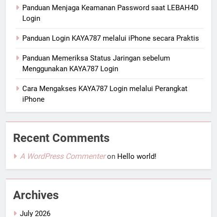
Panduan Menjaga Keamanan Password saat LEBAH4D
Login
Panduan Login KAYA787 melalui iPhone secara Praktis
Panduan Memeriksa Status Jaringan sebelum
Menggunakan KAYA787 Login
Cara Mengakses KAYA787 Login melalui Perangkat
iPhone
Recent Comments
A WordPress Commenter
on
Hello world!
Archives
July 2026