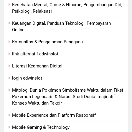
Kesehatan Mental, Game & Hiburan, Pengembangan Diri,
Psikologi, Relaksasi
Keuangan Digital, Panduan Teknologi, Pembayaran
Online
Komunitas & Pengalaman Pengguna
link alternatif edwinslot
Literasi Keamanan Digital
login edwinslot
Mitologi Dunia Pokémon Simbolisme Waktu dalam Fiksi
Pokémon Legendaris & Narasi Studi Dunia Imajinatif
Konsep Waktu dan Takdir
Mobile Experience dan Platform Responsif
Mobile Gaming & Technology