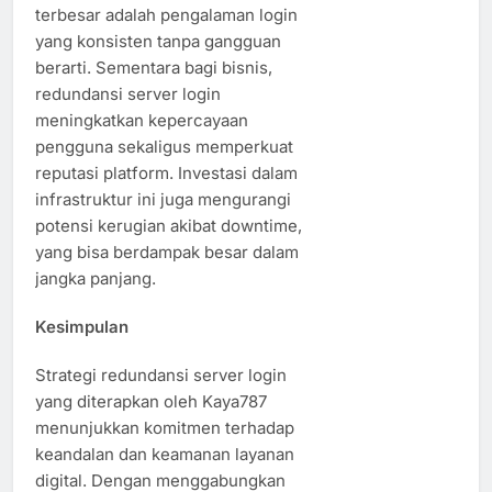
terbesar adalah pengalaman login
yang konsisten tanpa gangguan
berarti. Sementara bagi bisnis,
redundansi server login
meningkatkan kepercayaan
pengguna sekaligus memperkuat
reputasi platform. Investasi dalam
infrastruktur ini juga mengurangi
potensi kerugian akibat downtime,
yang bisa berdampak besar dalam
jangka panjang.
Kesimpulan
Strategi redundansi server login
yang diterapkan oleh Kaya787
menunjukkan komitmen terhadap
keandalan dan keamanan layanan
digital. Dengan menggabungkan