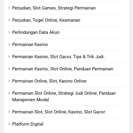
Perjudian, Slot Games, Strategi Permainan
Perjudian, Togel Online, Keamanan
Perlindungan Data Akun
Permainan Kasino
Permainan Kasino, Slot Gacor, Tips & Trik Judi.
Permainan Kasino, Slot Online, Panduan Permainan
Permainan Online, Slot, Kasino Online
Permainan Slot Online, Strategi Judi Online, Panduan
Manajemen Modal
Permainan Slot, Slot Online, Kasino, Slot Gacor
Platform Digital