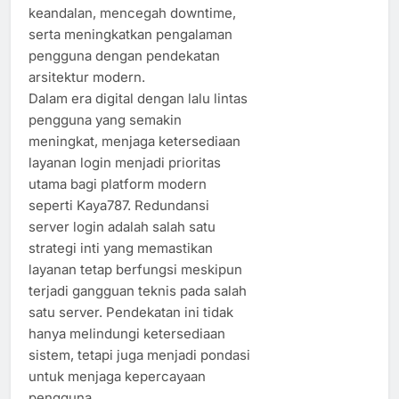
keandalan, mencegah downtime,
serta meningkatkan pengalaman
pengguna dengan pendekatan
arsitektur modern.
Dalam era digital dengan lalu lintas
pengguna yang semakin
meningkat, menjaga ketersediaan
layanan login menjadi prioritas
utama bagi platform modern
seperti Kaya787. Redundansi
server login adalah salah satu
strategi inti yang memastikan
layanan tetap berfungsi meskipun
terjadi gangguan teknis pada salah
satu server. Pendekatan ini tidak
hanya melindungi ketersediaan
sistem, tetapi juga menjadi pondasi
untuk menjaga kepercayaan
pengguna.