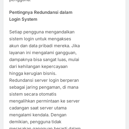
Pentingnya Redundansi dalam
Login System
Setiap pengguna mengandalkan
sistem login untuk mengakses
akun dan data pribadi mereka. Jika
layanan ini mengalami gangguan,
dampaknya bisa sangat luas, mulai
dari kehilangan kepercayaan
hingga kerugian bisnis.
Redundansi server login berperan
sebagai jaring pengaman, di mana
sistem secara otomatis
mengalihkan permintaan ke server
cadangan saat server utama
mengalami kendala. Dengan
demikian, pengguna tidak
merasakan gangguan berarti dalam