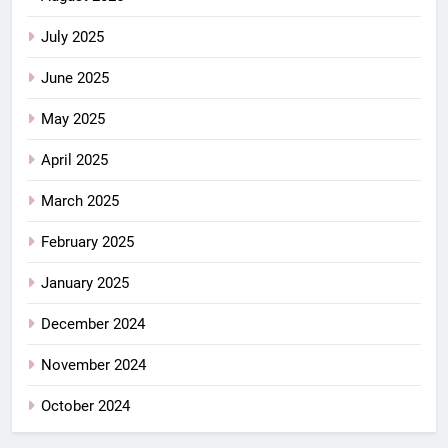
July 2025
June 2025
May 2025
April 2025
March 2025
February 2025
January 2025
December 2024
November 2024
October 2024