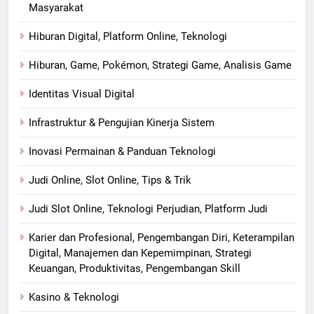
Masyarakat
Hiburan Digital, Platform Online, Teknologi
Hiburan, Game, Pokémon, Strategi Game, Analisis Game
Identitas Visual Digital
Infrastruktur & Pengujian Kinerja Sistem
Inovasi Permainan & Panduan Teknologi
Judi Online, Slot Online, Tips & Trik
Judi Slot Online, Teknologi Perjudian, Platform Judi
Karier dan Profesional, Pengembangan Diri, Keterampilan
Digital, Manajemen dan Kepemimpinan, Strategi
Keuangan, Produktivitas, Pengembangan Skill
Kasino & Teknologi