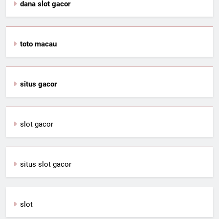
dana slot gacor
toto macau
situs gacor
slot gacor
situs slot gacor
slot