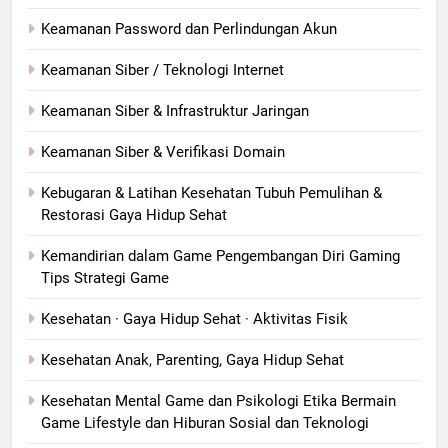
Keamanan Password dan Perlindungan Akun
Keamanan Siber / Teknologi Internet
Keamanan Siber & Infrastruktur Jaringan
Keamanan Siber & Verifikasi Domain
Kebugaran & Latihan Kesehatan Tubuh Pemulihan &
Restorasi Gaya Hidup Sehat
Kemandirian dalam Game Pengembangan Diri Gaming
Tips Strategi Game
Kesehatan · Gaya Hidup Sehat · Aktivitas Fisik
Kesehatan Anak, Parenting, Gaya Hidup Sehat
Kesehatan Mental Game dan Psikologi Etika Bermain
Game Lifestyle dan Hiburan Sosial dan Teknologi