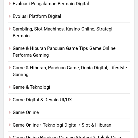
Evaluasi Pengalaman Bermain Digital
Evolusi Platform Digital
Gambling, Slot Machines, Kasino Online, Strategi
Bermain
Game & Hiburan Panduan Game Tips Game Online
Performa Gaming
Game & Hiburan, Panduan Game, Dunia Digital, Lifestyle
Gaming
Game & Teknologi
Game Digital & Desain UI/UX
Game Online
Game Online • Teknologi Digital • Slot & Hiburan
Game Online Panduan Gaming Strategi & Taktik Gaya