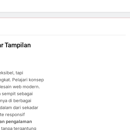
ar Tampilan
ksibel, tapi
kat. Pelajari konsep
 desain web modern.
a sempit sebagai
ya di berbagai
 dalam dari sekadar
ite responsif
an pengalaman
, tanpa tergantung