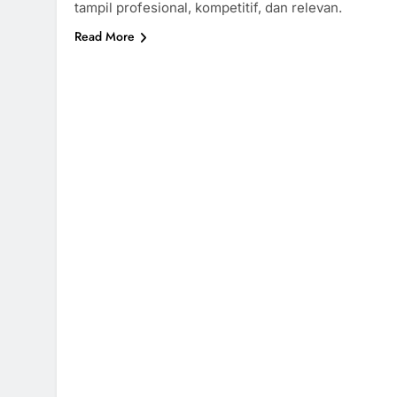
tampil profesional, kompetitif, dan relevan.
Read More