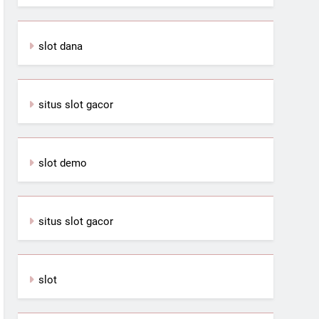
slot dana
situs slot gacor
slot demo
situs slot gacor
slot