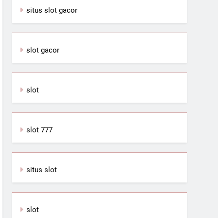
situs slot gacor
slot gacor
slot
slot 777
situs slot
slot