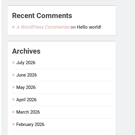
Recent Comments
A WordPress Commenter
on
Hello world!
Archives
July 2026
June 2026
May 2026
April 2026
March 2026
February 2026