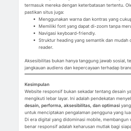
termasuk mereka dengan keterbatasan tertentu. Ole
pastikan situs juga:
Menggunakan warna dan kontras yang cuku
Memiliki font yang dapat di-zoom tanpa meru
Navigasi keyboard-friendly.
Struktur heading yang semantik dan mudah 
reader.
Aksesibilitas bukan hanya tanggung jawab sosial, 
jangkauan audiens dan kepercayaan terhadap bran
Kesimpulan
Website responsif bukan sekadar tentang desain ya
mengikuti lebar layar. Ini adalah pendekatan men
desain, performa, aksesibilitas, dan optimasi
yang 
untuk menciptakan pengalaman pengguna yang luar
Di era digital yang didominasi mobile, membangun 
benar responsif adalah keharusan mutlak bagi siap