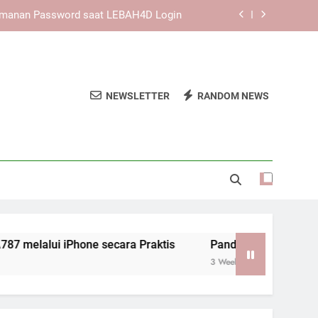
manan Password saat LEBAH4D Login
AYA787 melalui iPhone secara Praktis
 sebelum Menggunakan KAYA787 Login
NEWSLETTER
RANDOM NEWS
Koneksi Stabil saat EDWINSLOT Login
manan Password saat LEBAH4D Login
 Books. Sumber Inspirasi Bagi Para Pecinta Buku.
AYA787 melalui iPhone secara Praktis
 sebelum Menggunakan KAYA787 Login
iPhone secara Praktis
Panduan Memeriksa Status Jar
3 Weeks Ago