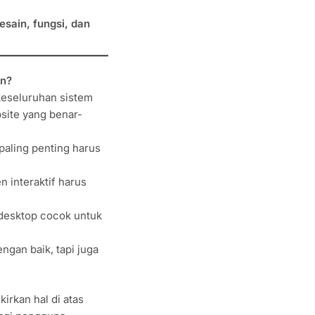
esain, fungsi, dan
an?
 keseluruhan sistem
site yang benar-
 paling penting harus
 interaktif harus
desktop cocok untuk
ngan baik, tapi juga
irkan hal di atas