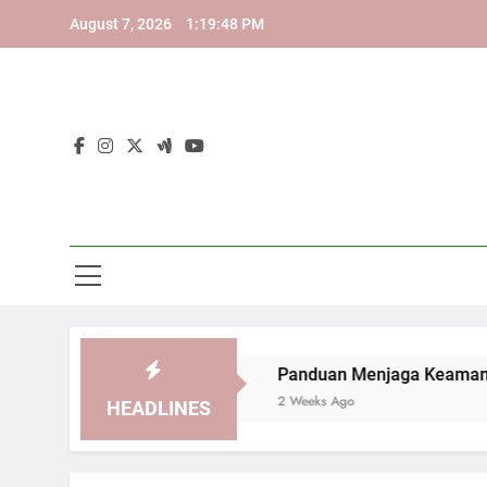
Skip
August 7, 2026
1:19:49 PM
to
content
She
Temukan R
 EDWINSLOT Login
Panduan Menjaga Keamanan Password
2 Weeks Ago
HEADLINES