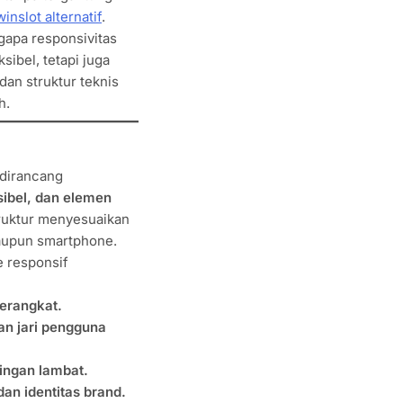
inslot alternatif
.
gapa responsivitas
sibel, tetapi juga
dan struktur teknis
h.
 dirancang
sibel, dan elemen
ruktur menyesuaikan
maupun smartphone.
e responsif
erangkat.
an jari pengguna
ingan lambat.
an identitas brand.