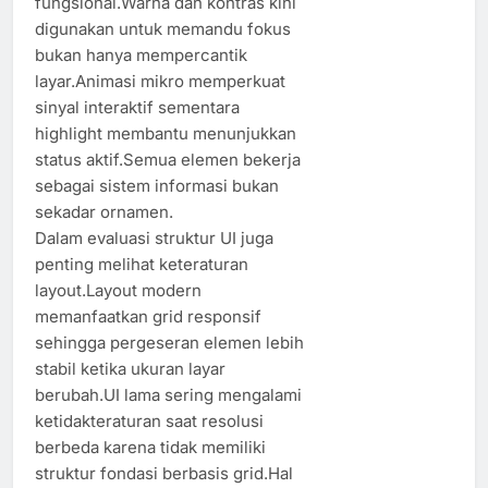
fungsional.Warna dan kontras kini
digunakan untuk memandu fokus
bukan hanya mempercantik
layar.Animasi mikro memperkuat
sinyal interaktif sementara
highlight membantu menunjukkan
status aktif.Semua elemen bekerja
sebagai sistem informasi bukan
sekadar ornamen.
Dalam evaluasi struktur UI juga
penting melihat keteraturan
layout.Layout modern
memanfaatkan grid responsif
sehingga pergeseran elemen lebih
stabil ketika ukuran layar
berubah.UI lama sering mengalami
ketidakteraturan saat resolusi
berbeda karena tidak memiliki
struktur fondasi berbasis grid.Hal