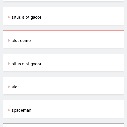
situs slot gacor
slot demo
situs slot gacor
slot
spaceman