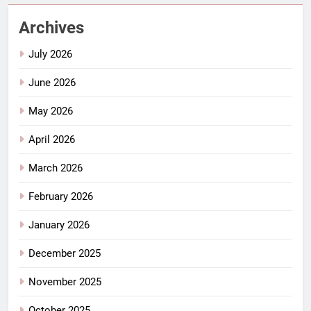
Archives
July 2026
June 2026
May 2026
April 2026
March 2026
February 2026
January 2026
December 2025
November 2025
October 2025