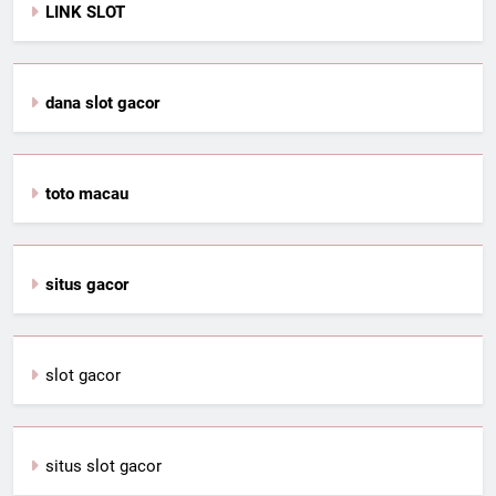
LINK SLOT
dana slot gacor
toto macau
situs gacor
slot gacor
situs slot gacor