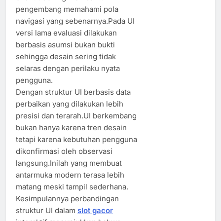
pengembang memahami pola
navigasi yang sebenarnya.Pada UI
versi lama evaluasi dilakukan
berbasis asumsi bukan bukti
sehingga desain sering tidak
selaras dengan perilaku nyata
pengguna.
Dengan struktur UI berbasis data
perbaikan yang dilakukan lebih
presisi dan terarah.UI berkembang
bukan hanya karena tren desain
tetapi karena kebutuhan pengguna
dikonfirmasi oleh observasi
langsung.Inilah yang membuat
antarmuka modern terasa lebih
matang meski tampil sederhana.
Kesimpulannya perbandingan
struktur UI dalam
slot gacor