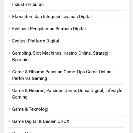
Industri Hiburan
Ekosistem dan Integrasi Layanan Digital
Evaluasi Pengalaman Bermain Digital
Evolusi Platform Digital
Gambling, Slot Machines, Kasino Online, Strategi
Bermain
Game & Hiburan Panduan Game Tips Game Online
Performa Gaming
Game & Hiburan, Panduan Game, Dunia Digital, Lifestyle
Gaming
Game & Teknologi
Game Digital & Desain UI/UX