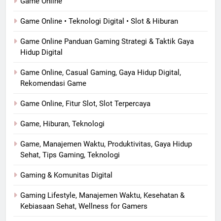
Game Online
Game Online • Teknologi Digital • Slot & Hiburan
Game Online Panduan Gaming Strategi & Taktik Gaya
Hidup Digital
Game Online, Casual Gaming, Gaya Hidup Digital,
Rekomendasi Game
Game Online, Fitur Slot, Slot Terpercaya
Game, Hiburan, Teknologi
Game, Manajemen Waktu, Produktivitas, Gaya Hidup
Sehat, Tips Gaming, Teknologi
Gaming & Komunitas Digital
Gaming Lifestyle, Manajemen Waktu, Kesehatan &
Kebiasaan Sehat, Wellness for Gamers