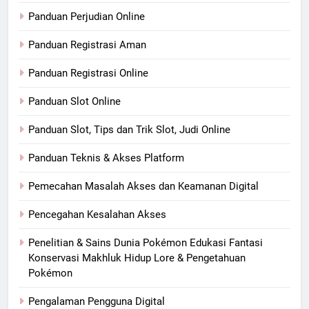
Panduan Perjudian Online
Panduan Registrasi Aman
Panduan Registrasi Online
Panduan Slot Online
Panduan Slot, Tips dan Trik Slot, Judi Online
Panduan Teknis & Akses Platform
Pemecahan Masalah Akses dan Keamanan Digital
Pencegahan Kesalahan Akses
Penelitian & Sains Dunia Pokémon Edukasi Fantasi
Konservasi Makhluk Hidup Lore & Pengetahuan
Pokémon
Pengalaman Pengguna Digital