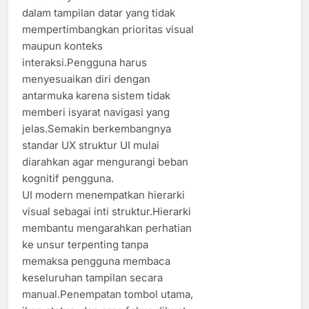
dalam tampilan datar yang tidak
mempertimbangkan prioritas visual
maupun konteks
interaksi.Pengguna harus
menyesuaikan diri dengan
antarmuka karena sistem tidak
memberi isyarat navigasi yang
jelas.Semakin berkembangnya
standar UX struktur UI mulai
diarahkan agar mengurangi beban
kognitif pengguna.
UI modern menempatkan hierarki
visual sebagai inti struktur.Hierarki
membantu mengarahkan perhatian
ke unsur terpenting tanpa
memaksa pengguna membaca
keseluruhan tampilan secara
manual.Penempatan tombol utama,