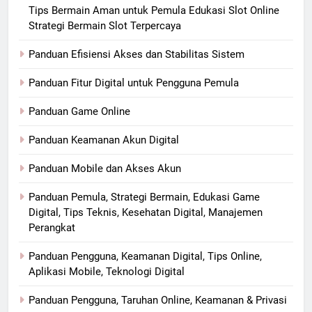
Tips Bermain Aman untuk Pemula Edukasi Slot Online
Strategi Bermain Slot Terpercaya
Panduan Efisiensi Akses dan Stabilitas Sistem
Panduan Fitur Digital untuk Pengguna Pemula
Panduan Game Online
Panduan Keamanan Akun Digital
Panduan Mobile dan Akses Akun
Panduan Pemula, Strategi Bermain, Edukasi Game
Digital, Tips Teknis, Kesehatan Digital, Manajemen
Perangkat
Panduan Pengguna, Keamanan Digital, Tips Online,
Aplikasi Mobile, Teknologi Digital
Panduan Pengguna, Taruhan Online, Keamanan & Privasi