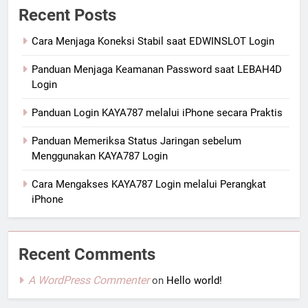
Recent Posts
Cara Menjaga Koneksi Stabil saat EDWINSLOT Login
Panduan Menjaga Keamanan Password saat LEBAH4D
Login
Panduan Login KAYA787 melalui iPhone secara Praktis
Panduan Memeriksa Status Jaringan sebelum
Menggunakan KAYA787 Login
Cara Mengakses KAYA787 Login melalui Perangkat
iPhone
Recent Comments
A WordPress Commenter
on
Hello world!