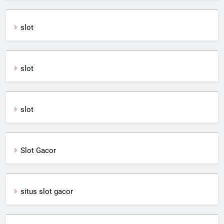
slot
slot
slot
Slot G
a
cor
situs slot gacor