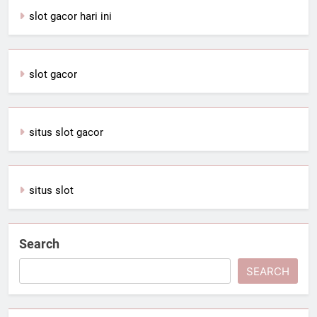
slot gacor hari ini
slot gacor
situs slot gacor
situs slot
Search
SEARCH