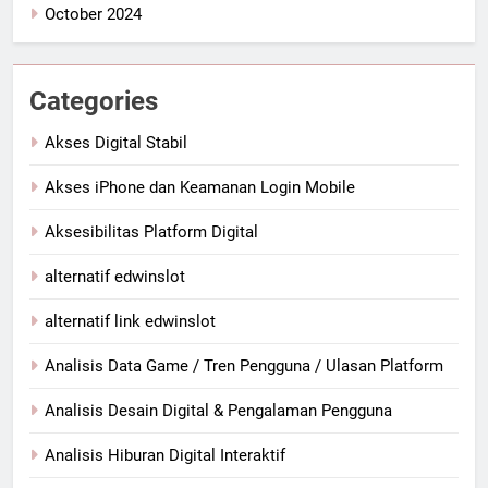
October 2024
Categories
Akses Digital Stabil
Akses iPhone dan Keamanan Login Mobile
Aksesibilitas Platform Digital
alternatif edwinslot
alternatif link edwinslot
Analisis Data Game / Tren Pengguna / Ulasan Platform
Analisis Desain Digital & Pengalaman Pengguna
Analisis Hiburan Digital Interaktif