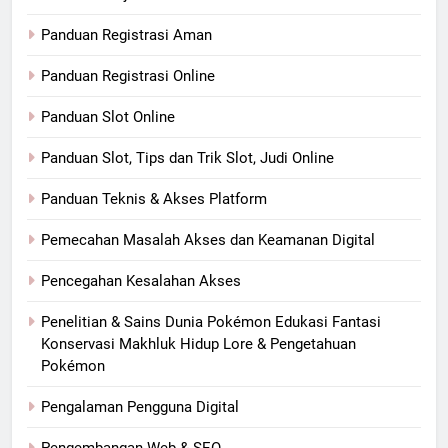
Panduan Registrasi Aman
Panduan Registrasi Online
Panduan Slot Online
Panduan Slot, Tips dan Trik Slot, Judi Online
Panduan Teknis & Akses Platform
Pemecahan Masalah Akses dan Keamanan Digital
Pencegahan Kesalahan Akses
Penelitian & Sains Dunia Pokémon Edukasi Fantasi
Konservasi Makhluk Hidup Lore & Pengetahuan
Pokémon
Pengalaman Pengguna Digital