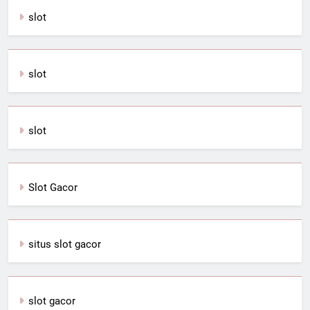
slot
slot
slot
Slot G
a
cor
situs slot gacor
slot gacor