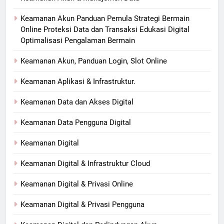
Keamanan Akun Panduan Pemula Strategi Bermain
Online Proteksi Data dan Transaksi Edukasi Digital
Optimalisasi Pengalaman Bermain
Keamanan Akun, Panduan Login, Slot Online
Keamanan Aplikasi & Infrastruktur.
Keamanan Data dan Akses Digital
Keamanan Data Pengguna Digital
Keamanan Digital
Keamanan Digital & Infrastruktur Cloud
Keamanan Digital & Privasi Online
Keamanan Digital & Privasi Pengguna