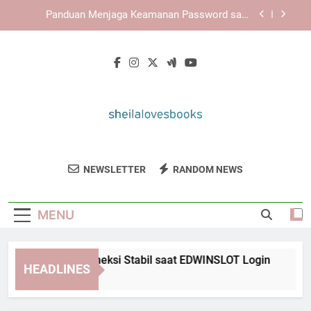
Skip
Panduan Login KAYA787 melalui iPhone secara
to
Praktis
content
Panduan Memeriksa Status Jaringan sebelum
Menggunakan KAYA787 Login
Cara Menjaga Koneksi Stabil saat EDWINSLOT
Login
Panduan Menjaga Keamanan Password saat
LEBAH4D Login
Panduan Login KAYA787 melalui iPhone secara
Praktis
Sheila Loves
Temukan Review Buku Menarik Dan
Panduan Memeriksa Status Jaringan sebelum
NEWSLETTER
RANDOM NEWS
Books
Menggunakan KAYA787 Login
Rekomendasi Bacaan Dari Sheila Loves
Books. Sumber Inspirasi Bagi Para Pecinta
MENU
Buku.
ara Menjaga Koneksi Stabil saat EDWINSLOT Login
Pan
HEADLINES
 Weeks Ago
2 We