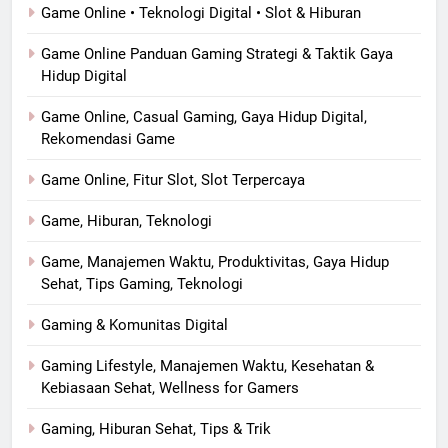
Game Online • Teknologi Digital • Slot & Hiburan
Game Online Panduan Gaming Strategi & Taktik Gaya
Hidup Digital
Game Online, Casual Gaming, Gaya Hidup Digital,
Rekomendasi Game
Game Online, Fitur Slot, Slot Terpercaya
Game, Hiburan, Teknologi
Game, Manajemen Waktu, Produktivitas, Gaya Hidup
Sehat, Tips Gaming, Teknologi
Gaming & Komunitas Digital
Gaming Lifestyle, Manajemen Waktu, Kesehatan &
Kebiasaan Sehat, Wellness for Gamers
Gaming, Hiburan Sehat, Tips & Trik