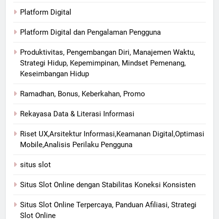
Platform Digital
Platform Digital dan Pengalaman Pengguna
Produktivitas, Pengembangan Diri, Manajemen Waktu,
Strategi Hidup, Kepemimpinan, Mindset Pemenang,
Keseimbangan Hidup
Ramadhan, Bonus, Keberkahan, Promo
Rekayasa Data & Literasi Informasi
Riset UX,Arsitektur Informasi,Keamanan Digital,Optimasi
Mobile,Analisis Perilaku Pengguna
situs slot
Situs Slot Online dengan Stabilitas Koneksi Konsisten
Situs Slot Online Terpercaya, Panduan Afiliasi, Strategi
Slot Online