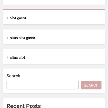
slot gacor
situs slot gacor
situs slot
Search
SEARCH
Recent Posts