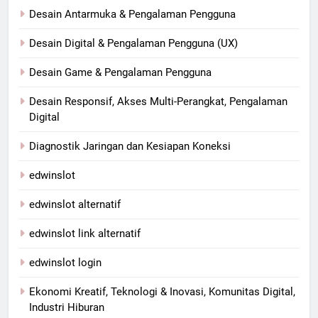
Desain Antarmuka & Pengalaman Pengguna
Desain Digital & Pengalaman Pengguna (UX)
Desain Game & Pengalaman Pengguna
Desain Responsif, Akses Multi-Perangkat, Pengalaman
Digital
Diagnostik Jaringan dan Kesiapan Koneksi
edwinslot
edwinslot alternatif
edwinslot link alternatif
edwinslot login
Ekonomi Kreatif, Teknologi & Inovasi, Komunitas Digital,
Industri Hiburan