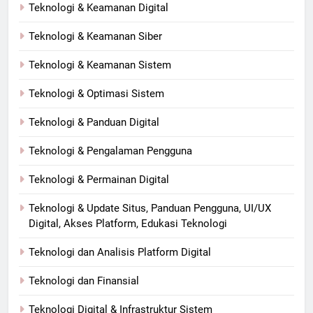
Teknologi & Keamanan Digital
Teknologi & Keamanan Siber
Teknologi & Keamanan Sistem
Teknologi & Optimasi Sistem
Teknologi & Panduan Digital
Teknologi & Pengalaman Pengguna
Teknologi & Permainan Digital
Teknologi & Update Situs, Panduan Pengguna, UI/UX
Digital, Akses Platform, Edukasi Teknologi
Teknologi dan Analisis Platform Digital
Teknologi dan Finansial
Teknologi Digital & Infrastruktur Sistem