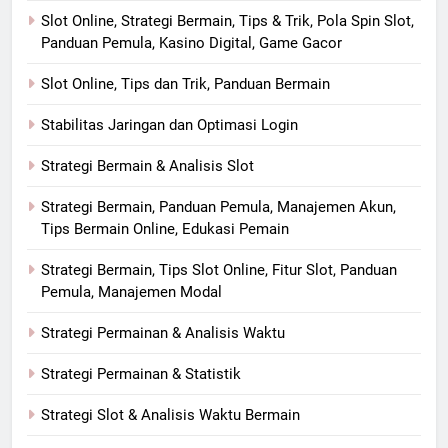
Slot Online, Strategi Bermain, Tips & Trik, Pola Spin Slot,
Panduan Pemula, Kasino Digital, Game Gacor
Slot Online, Tips dan Trik, Panduan Bermain
Stabilitas Jaringan dan Optimasi Login
Strategi Bermain & Analisis Slot
Strategi Bermain, Panduan Pemula, Manajemen Akun,
Tips Bermain Online, Edukasi Pemain
Strategi Bermain, Tips Slot Online, Fitur Slot, Panduan
Pemula, Manajemen Modal
Strategi Permainan & Analisis Waktu
Strategi Permainan & Statistik
Strategi Slot & Analisis Waktu Bermain