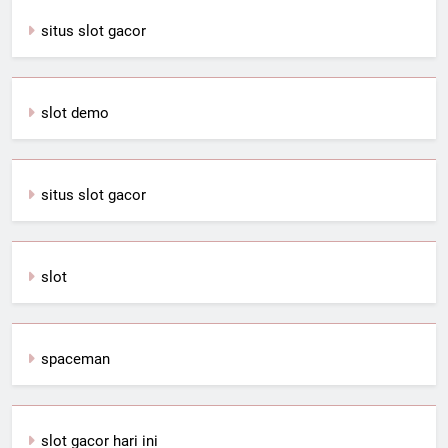
situs slot gacor
slot demo
situs slot gacor
slot
spaceman
slot gacor hari ini