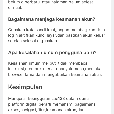
belum diperbarui,atau halaman belum selesai
dimuat.
Bagaimana menjaga keamanan akun?
Gunakan kata sandi kuat,jangan membagikan data
login,aktifkan kunci layar,dan pastikan akun keluar
setelah selesai digunakan.
Apa kesalahan umum pengguna baru?
Kesalahan umum meliputi tidak membaca
instruksi,membuka terlalu banyak menu,memakai
browser lama,dan mengabaikan keamanan akun.
Kesimpulan
Mengenal keunggulan Lae138 dalam dunia
platform digital berarti memahami bagaimana
akses,navigasi,fitur,keamanan akun,dan