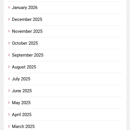
January 2026
December 2025
November 2025
October 2025
September 2025
August 2025
July 2025
June 2025
May 2025
April 2025
March 2025