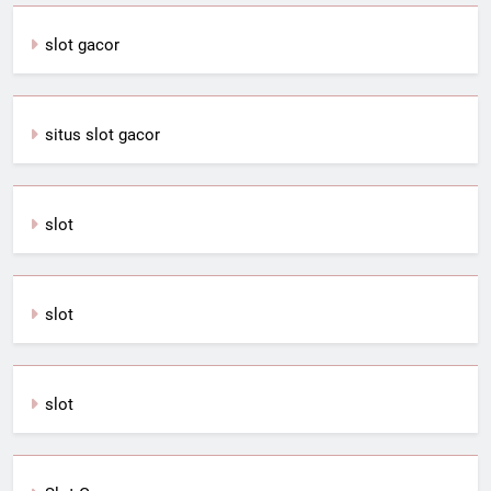
slot gacor
situs slot gacor
slot
slot
slot