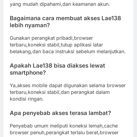
yang mudah dipahami,dan keamanan akun.
Bagaimana cara membuat akses Lae138
lebih nyaman?
Gunakan perangkat pribadi,browser
terbaru,koneksi stabil,tutup aplikasi latar
belakang,dan baca instruksi sebelum melanjutkan.
Apakah Lae138 bisa diakses lewat
smartphone?
Ya,akses mobile dapat digunakan selama browser
terbaru,koneksi stabil,dan perangkat dalam
kondisi ringan.
Apa penyebab akses terasa lambat?
Penyebab umum meliputi koneksi lemah,cache
browser penuh,perangkat terlalu berat,browser