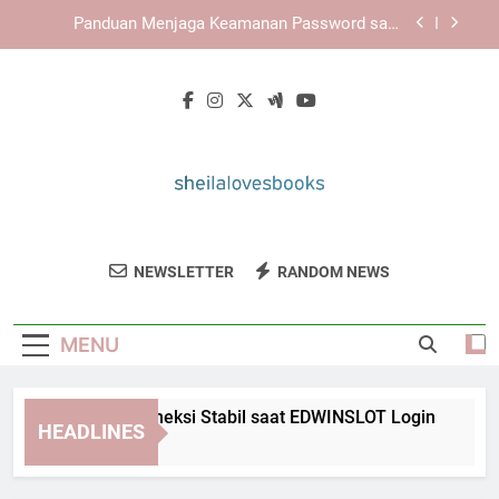
Skip
Panduan Login KAYA787 melalui iPhone secara
to
Praktis
content
Panduan Memeriksa Status Jaringan sebelum
Menggunakan KAYA787 Login
Cara Menjaga Koneksi Stabil saat EDWINSLOT
Login
Panduan Menjaga Keamanan Password saat
LEBAH4D Login
Panduan Login KAYA787 melalui iPhone secara
Praktis
Sheila Loves
Temukan Review Buku Menarik Dan
Panduan Memeriksa Status Jaringan sebelum
NEWSLETTER
RANDOM NEWS
Books
Menggunakan KAYA787 Login
Rekomendasi Bacaan Dari Sheila Loves
Books. Sumber Inspirasi Bagi Para Pecinta
MENU
Buku.
ra Menjaga Koneksi Stabil saat EDWINSLOT Login
Pand
HEADLINES
Weeks Ago
2 Wee