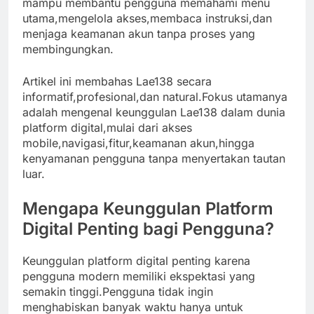
mampu membantu pengguna memahami menu
utama,mengelola akses,membaca instruksi,dan
menjaga keamanan akun tanpa proses yang
membingungkan.
Artikel ini membahas Lae138 secara
informatif,profesional,dan natural.Fokus utamanya
adalah mengenal keunggulan Lae138 dalam dunia
platform digital,mulai dari akses
mobile,navigasi,fitur,keamanan akun,hingga
kenyamanan pengguna tanpa menyertakan tautan
luar.
Mengapa Keunggulan Platform
Digital Penting bagi Pengguna?
Keunggulan platform digital penting karena
pengguna modern memiliki ekspektasi yang
semakin tinggi.Pengguna tidak ingin
menghabiskan banyak waktu hanya untuk