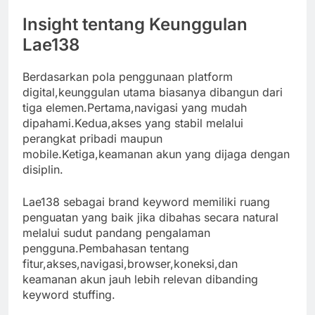
Insight tentang Keunggulan
Lae138
Berdasarkan pola penggunaan platform
digital,keunggulan utama biasanya dibangun dari
tiga elemen.Pertama,navigasi yang mudah
dipahami.Kedua,akses yang stabil melalui
perangkat pribadi maupun
mobile.Ketiga,keamanan akun yang dijaga dengan
disiplin.
Lae138 sebagai brand keyword memiliki ruang
penguatan yang baik jika dibahas secara natural
melalui sudut pandang pengalaman
pengguna.Pembahasan tentang
fitur,akses,navigasi,browser,koneksi,dan
keamanan akun jauh lebih relevan dibanding
keyword stuffing.