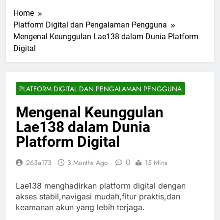
Home
Platform Digital dan Pengalaman Pengguna
Mengenal Keunggulan Lae138 dalam Dunia Platform
Digital
PLATFORM DIGITAL DAN PENGALAMAN PENGGUNA
Mengenal Keunggulan
Lae138 dalam Dunia
Platform Digital
0
263a173
3 Months Ago
15 Mins
Lae138 menghadirkan platform digital dengan
akses stabil,navigasi mudah,fitur praktis,dan
keamanan akun yang lebih terjaga.