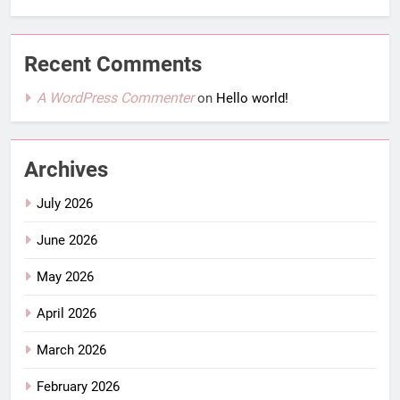
Recent Comments
A WordPress Commenter
on
Hello world!
Archives
July 2026
June 2026
May 2026
April 2026
March 2026
February 2026