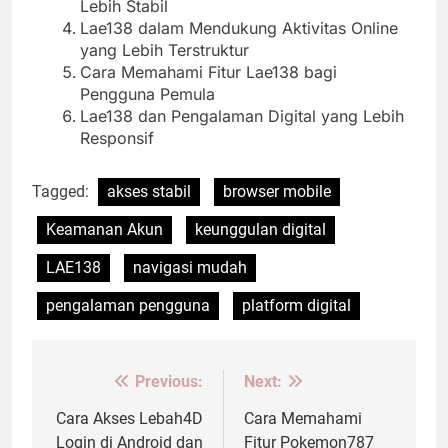
Lebih Stabil
Lae138 dalam Mendukung Aktivitas Online
yang Lebih Terstruktur
Cara Memahami Fitur Lae138 bagi
Pengguna Pemula
Lae138 dan Pengalaman Digital yang Lebih
Responsif
Tagged:
akses stabil
browser mobile
Keamanan Akun
keunggulan digital
LAE138
navigasi mudah
pengalaman pengguna
platform digital
Previous:
Next:
Post
navigation
Cara Akses Lebah4D
Cara Memahami
Login di Android dan
Fitur Pokemon787