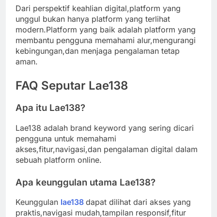
Dari perspektif keahlian digital,platform yang
unggul bukan hanya platform yang terlihat
modern.Platform yang baik adalah platform yang
membantu pengguna memahami alur,mengurangi
kebingungan,dan menjaga pengalaman tetap
aman.
FAQ Seputar Lae138
Apa itu Lae138?
Lae138 adalah brand keyword yang sering dicari
pengguna untuk memahami
akses,fitur,navigasi,dan pengalaman digital dalam
sebuah platform online.
Apa keunggulan utama Lae138?
Keunggulan
lae138
dapat dilihat dari akses yang
praktis,navigasi mudah,tampilan responsif,fitur