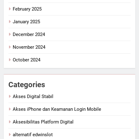
February 2025
January 2025
December 2024
November 2024
October 2024
Categories
Akses Digital Stabil
Akses iPhone dan Keamanan Login Mobile
Aksesibilitas Platform Digital
alternatif edwinslot