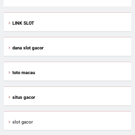
LINK SLOT
dana slot gacor
toto macau
situs gacor
slot gacor