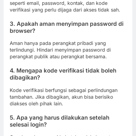
seperti email, password, kontak, dan kode
verifikasi yang perlu dijaga dari akses tidak sah.
3. Apakah aman menyimpan password di
browser?
Aman hanya pada perangkat pribadi yang
terlindungi. Hindari menyimpan password di
perangkat publik atau perangkat bersama.
4. Mengapa kode verifikasi tidak boleh
dibagikan?
Kode verifikasi berfungsi sebagai perlindungan
tambahan. Jika dibagikan, akun bisa berisiko
diakses oleh pihak lain.
5. Apa yang harus dilakukan setelah
selesai login?