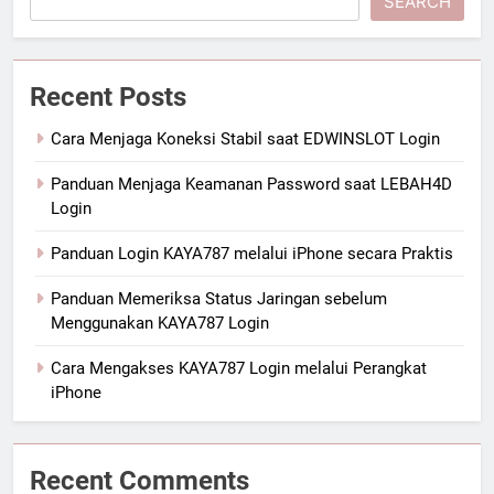
SEARCH
Recent Posts
Cara Menjaga Koneksi Stabil saat EDWINSLOT Login
Panduan Menjaga Keamanan Password saat LEBAH4D
Login
Panduan Login KAYA787 melalui iPhone secara Praktis
Panduan Memeriksa Status Jaringan sebelum
Menggunakan KAYA787 Login
Cara Mengakses KAYA787 Login melalui Perangkat
iPhone
Recent Comments