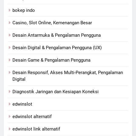
bokep indo
Casino, Slot Online, Kemenangan Besar
Desain Antarmuka & Pengalaman Pengguna
Desain Digital & Pengalaman Pengguna (UX)
Desain Game & Pengalaman Pengguna
Desain Responsif, Akses Multi-Perangkat, Pengalaman
Digital
Diagnostik Jaringan dan Kesiapan Koneksi
edwinslot
edwinslot alternatif
edwinslot link alternatif