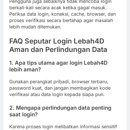
Pengguna juga sebaiknya tidak mencoba login
berkali-kali secara acak ketika gagal masuk.
Periksa data login, koneksi, cache, browser, dan
proses verifikasi secara bertahap agar masalah
lebih mudah ditemukan.
FAQ Seputar Login Lebah4D
Aman dan Perlindungan Data
1. Apa tips utama agar login Lebah4D
lebih aman?
Gunakan perangkat pribadi, browser terbaru,
password kuat, dan jangan membagikan kode
verifikasi atau data login kepada siapa pun.
2. Mengapa perlindungan data penting
saat login?
Karena proses login melibatkan informasi sensitif