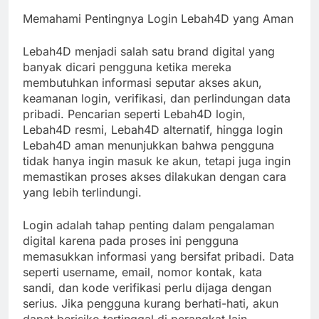
Memahami Pentingnya Login Lebah4D yang Aman
Lebah4D menjadi salah satu brand digital yang
banyak dicari pengguna ketika mereka
membutuhkan informasi seputar akses akun,
keamanan login, verifikasi, dan perlindungan data
pribadi. Pencarian seperti Lebah4D login,
Lebah4D resmi, Lebah4D alternatif, hingga login
Lebah4D aman menunjukkan bahwa pengguna
tidak hanya ingin masuk ke akun, tetapi juga ingin
memastikan proses akses dilakukan dengan cara
yang lebih terlindungi.
Login adalah tahap penting dalam pengalaman
digital karena pada proses ini pengguna
memasukkan informasi yang bersifat pribadi. Data
seperti username, email, nomor kontak, kata
sandi, dan kode verifikasi perlu dijaga dengan
serius. Jika pengguna kurang berhati-hati, akun