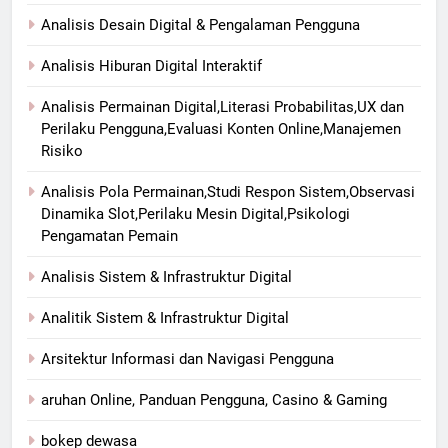
Analisis Desain Digital & Pengalaman Pengguna
Analisis Hiburan Digital Interaktif
Analisis Permainan Digital,Literasi Probabilitas,UX dan
Perilaku Pengguna,Evaluasi Konten Online,Manajemen
Risiko
Analisis Pola Permainan,Studi Respon Sistem,Observasi
Dinamika Slot,Perilaku Mesin Digital,Psikologi
Pengamatan Pemain
Analisis Sistem & Infrastruktur Digital
Analitik Sistem & Infrastruktur Digital
Arsitektur Informasi dan Navigasi Pengguna
aruhan Online, Panduan Pengguna, Casino & Gaming
bokep dewasa