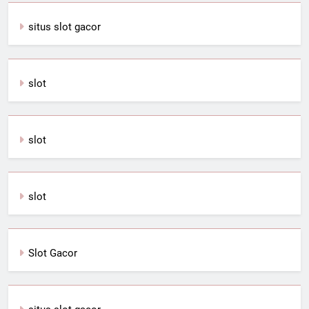
situs slot gacor
slot
slot
slot
Slot G
a
cor