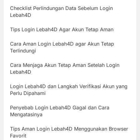
Checklist Perlindungan Data Sebelum Login
Lebah4D
Tips Login Lebah4D Agar Akun Tetap Aman
Cara Aman Login Lebah4D agar Akun Tetap
Terlindungi
Cara Menjaga Akun Tetap Aman Setelah Login
Lebah4D
Login Lebah4D dan Langkah Verifikasi Akun yang
Perlu Dipahami
Penyebab Login Lebah4D Gagal dan Cara
Mengatasinya
Tips Aman Login Lebah4D Menggunakan Browser
Favorit