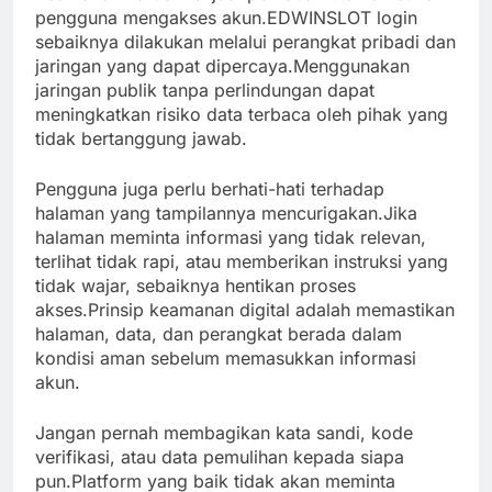
pengguna mengakses akun.EDWINSLOT login
sebaiknya dilakukan melalui perangkat pribadi dan
jaringan yang dapat dipercaya.Menggunakan
jaringan publik tanpa perlindungan dapat
meningkatkan risiko data terbaca oleh pihak yang
tidak bertanggung jawab.
Pengguna juga perlu berhati-hati terhadap
halaman yang tampilannya mencurigakan.Jika
halaman meminta informasi yang tidak relevan,
terlihat tidak rapi, atau memberikan instruksi yang
tidak wajar, sebaiknya hentikan proses
akses.Prinsip keamanan digital adalah memastikan
halaman, data, dan perangkat berada dalam
kondisi aman sebelum memasukkan informasi
akun.
Jangan pernah membagikan kata sandi, kode
verifikasi, atau data pemulihan kepada siapa
pun.Platform yang baik tidak akan meminta