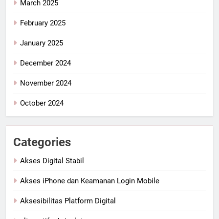
March 2025
February 2025
January 2025
December 2024
November 2024
October 2024
Categories
Akses Digital Stabil
Akses iPhone dan Keamanan Login Mobile
Aksesibilitas Platform Digital