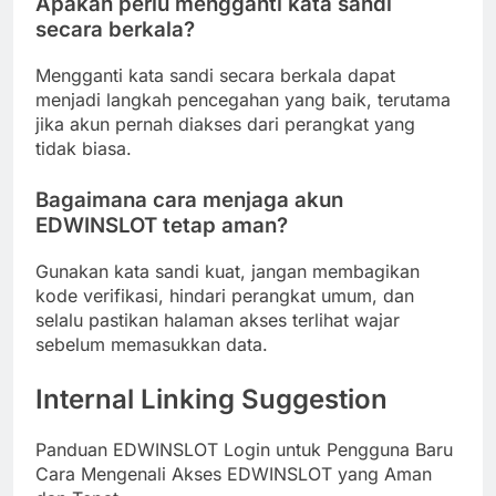
Apakah perlu mengganti kata sandi
secara berkala?
Mengganti kata sandi secara berkala dapat
menjadi langkah pencegahan yang baik, terutama
jika akun pernah diakses dari perangkat yang
tidak biasa.
Bagaimana cara menjaga akun
EDWINSLOT tetap aman?
Gunakan kata sandi kuat, jangan membagikan
kode verifikasi, hindari perangkat umum, dan
selalu pastikan halaman akses terlihat wajar
sebelum memasukkan data.
Internal Linking Suggestion
Panduan EDWINSLOT Login untuk Pengguna Baru
Cara Mengenali Akses EDWINSLOT yang Aman