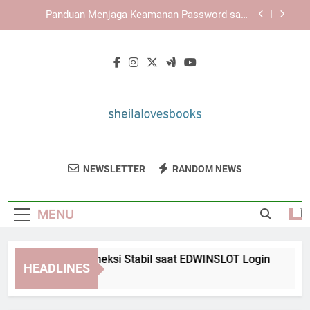
Skip
Panduan Login KAYA787 melalui iPhone secara
to
Praktis
content
Panduan Memeriksa Status Jaringan sebelum
Menggunakan KAYA787 Login
Cara Menjaga Koneksi Stabil saat EDWINSLOT
Login
Panduan Menjaga Keamanan Password saat
LEBAH4D Login
Panduan Login KAYA787 melalui iPhone secara
Praktis
Sheila Loves
Temukan Review Buku Menarik Dan
Panduan Memeriksa Status Jaringan sebelum
NEWSLETTER
RANDOM NEWS
Books
Menggunakan KAYA787 Login
Rekomendasi Bacaan Dari Sheila Loves
Books. Sumber Inspirasi Bagi Para Pecinta
MENU
Buku.
ra Menjaga Koneksi Stabil saat EDWINSLOT Login
Pand
HEADLINES
Weeks Ago
2 Wee