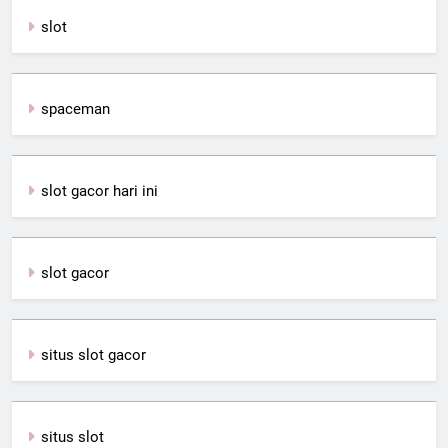
slot
spaceman
slot gacor hari ini
slot gacor
situs slot gacor
situs slot