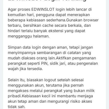
Agar proses EDWINSLOT login lebih lancar di
kemudian hari, pengguna dapat menerapkan
beberapa kebiasaan sederhana.Gunakan browser
terbaru, bersihkan cache secara berkala, dan
hindari terlalu banyak ekstensi yang dapat
mengganggu halaman.
Simpan data login dengan aman, tetapi jangan
menyimpannya sembarangan di catatan yang
mudah diakses orang lain.Aktifkan pengamanan
perangkat seperti PIN, sidik jari, atau pengenalan
wajah jika tersedia.
Selain itu, biasakan logout setelah selesai
menggunakan akun, terutama jika pernah
mengakses melalui perangkat yang bukan milik
pribadi.Kebiasaan kecil ini membantu menjaga
akun tetap aman dan mengurangi risiko akses
tidak sah.