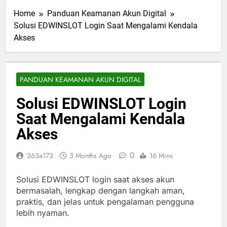
Home
Panduan Keamanan Akun Digital
Solusi EDWINSLOT Login Saat Mengalami Kendala
Akses
PANDUAN KEAMANAN AKUN DIGITAL
Solusi EDWINSLOT Login
Saat Mengalami Kendala
Akses
0
263a173
3 Months Ago
16 Mins
Solusi EDWINSLOT login saat akses akun
bermasalah, lengkap dengan langkah aman,
praktis, dan jelas untuk pengalaman pengguna
lebih nyaman.