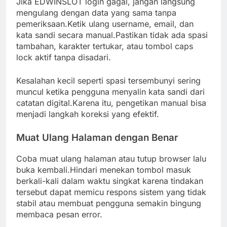
Jika EDWINSLOT login gagal, jangan langsung
mengulang dengan data yang sama tanpa
pemeriksaan.Ketik ulang username, email, dan
kata sandi secara manual.Pastikan tidak ada spasi
tambahan, karakter tertukar, atau tombol caps
lock aktif tanpa disadari.
Kesalahan kecil seperti spasi tersembunyi sering
muncul ketika pengguna menyalin kata sandi dari
catatan digital.Karena itu, pengetikan manual bisa
menjadi langkah koreksi yang efektif.
Muat Ulang Halaman dengan Benar
Coba muat ulang halaman atau tutup browser lalu
buka kembali.Hindari menekan tombol masuk
berkali-kali dalam waktu singkat karena tindakan
tersebut dapat memicu respons sistem yang tidak
stabil atau membuat pengguna semakin bingung
membaca pesan error.