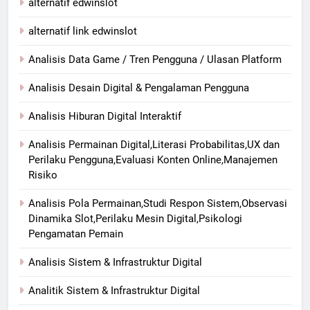
alternatif edwinslot
alternatif link edwinslot
Analisis Data Game / Tren Pengguna / Ulasan Platform
Analisis Desain Digital & Pengalaman Pengguna
Analisis Hiburan Digital Interaktif
Analisis Permainan Digital,Literasi Probabilitas,UX dan
Perilaku Pengguna,Evaluasi Konten Online,Manajemen
Risiko
Analisis Pola Permainan,Studi Respon Sistem,Observasi
Dinamika Slot,Perilaku Mesin Digital,Psikologi
Pengamatan Pemain
Analisis Sistem & Infrastruktur Digital
Analitik Sistem & Infrastruktur Digital