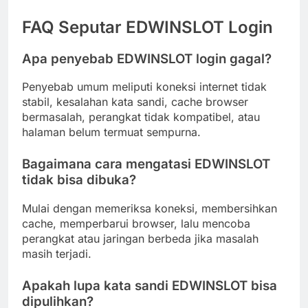
FAQ Seputar EDWINSLOT Login
Apa penyebab EDWINSLOT login gagal?
Penyebab umum meliputi koneksi internet tidak
stabil, kesalahan kata sandi, cache browser
bermasalah, perangkat tidak kompatibel, atau
halaman belum termuat sempurna.
Bagaimana cara mengatasi EDWINSLOT
tidak bisa dibuka?
Mulai dengan memeriksa koneksi, membersihkan
cache, memperbarui browser, lalu mencoba
perangkat atau jaringan berbeda jika masalah
masih terjadi.
Apakah lupa kata sandi EDWINSLOT bisa
dipulihkan?