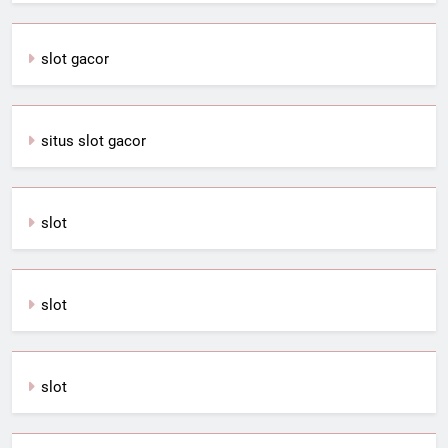
slot gacor
situs slot gacor
slot
slot
slot