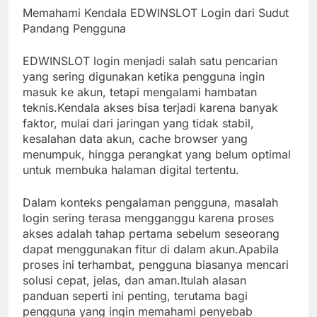
Memahami Kendala EDWINSLOT Login dari Sudut
Pandang Pengguna
EDWINSLOT login menjadi salah satu pencarian
yang sering digunakan ketika pengguna ingin
masuk ke akun, tetapi mengalami hambatan
teknis.Kendala akses bisa terjadi karena banyak
faktor, mulai dari jaringan yang tidak stabil,
kesalahan data akun, cache browser yang
menumpuk, hingga perangkat yang belum optimal
untuk membuka halaman digital tertentu.
Dalam konteks pengalaman pengguna, masalah
login sering terasa mengganggu karena proses
akses adalah tahap pertama sebelum seseorang
dapat menggunakan fitur di dalam akun.Apabila
proses ini terhambat, pengguna biasanya mencari
solusi cepat, jelas, dan aman.Itulah alasan
panduan seperti ini penting, terutama bagi
pengguna yang ingin memahami penyebab