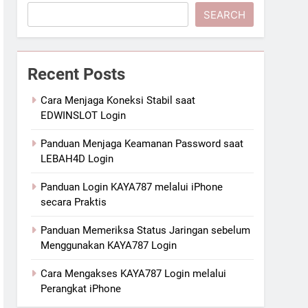
SEARCH
Recent Posts
Cara Menjaga Koneksi Stabil saat
EDWINSLOT Login
Panduan Menjaga Keamanan Password saat
LEBAH4D Login
Panduan Login KAYA787 melalui iPhone
secara Praktis
Panduan Memeriksa Status Jaringan sebelum
Menggunakan KAYA787 Login
Cara Mengakses KAYA787 Login melalui
Perangkat iPhone