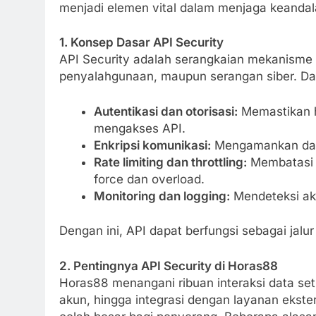
menjadi elemen vital dalam menjaga keanda
1. Konsep Dasar API Security
API Security adalah serangkaian mekanisme u
penyalahgunaan, maupun serangan siber. Dal
Autentikasi dan otorisasi:
Memastikan h
mengakses API.
Enkripsi komunikasi:
Mengamankan data
Rate limiting dan throttling:
Membatasi 
force dan overload.
Monitoring dan logging:
Mendeteksi akt
Dengan ini, API dapat berfungsi sebagai jalu
2. Pentingnya API Security di Horas88
Horas88 menangani ribuan interaksi data set
akun, hingga integrasi dengan layanan ekste