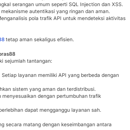
kal serangan umum seperti SQL Injection dan XSS.
mekanisme autentikasi yang ringan dan aman.
nganalisis pola trafik API untuk mendeteksi aktivitas
88
tetap aman sekaligus efisien.
Horas88
ki sejumlah tantangan:
:
Setiap layanan memiliki API yang berbeda dengan
an sistem yang aman dan terdistribusi.
 menyesuaikan dengan pertumbuhan trafik
erlebihan dapat mengganggu layanan sah.
ncang secara matang dengan keseimbangan antara