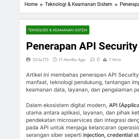
Home
Teknologi & Keamanan Sistem
Penerapa
TEKNOLOGI & KEAMANAN SISTEM
Penerapan API Security 
0
263a173
11 Months Ago
7 Mins
Artikel ini membahas penerapan API Security 
manfaat, teknologi pendukung, tantangan imp
keamanan data, layanan, dan pengalaman p
Dalam ekosistem digital modern,
API (Applic
utama antara aplikasi, layanan, dan pihak ket
pendekatan microservices dan integrasi den
pada API untuk menjaga kelancaran operasio
serangan siber seperti
injection, credential 