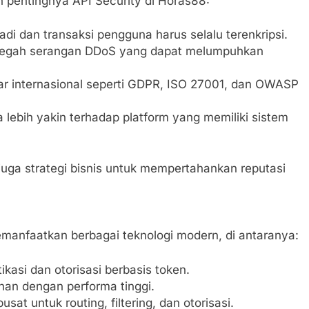
 pentingnya API Security di Horas88:
adi dan transaksi pengguna harus selalu terenkripsi.
gah serangan DDoS yang dapat melumpuhkan
 internasional seperti GDPR, ISO 27001, dan OWASP
lebih yakin terhadap platform yang memiliki sistem
 juga strategi bisnis untuk mempertahankan reputasi
nfaatkan berbagai teknologi modern, di antaranya:
ikasi dan otorisasi berbasis token.
nan dengan performa tinggi.
at untuk routing, filtering, dan otorisasi.