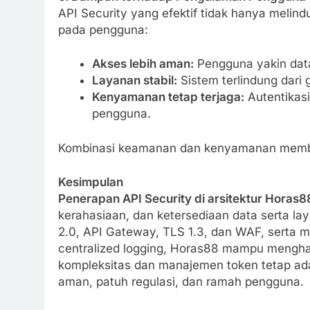
API Security yang efektif tidak hanya melin
pada pengguna:
Akses lebih aman:
Pengguna yakin data
Layanan stabil:
Sistem terlindung dari 
Kenyamanan tetap terjaga:
Autentikas
pengguna.
Kombinasi keamanan dan kenyamanan membuat
Kesimpulan
Penerapan API Security di arsitektur Horas8
kerahasiaan, dan ketersediaan data serta l
2.0, API Gateway, TLS 1.3, dan WAF, serta m
centralized logging, Horas88 mampu mengha
kompleksitas dan manajemen token tetap ada
aman, patuh regulasi, dan ramah pengguna.