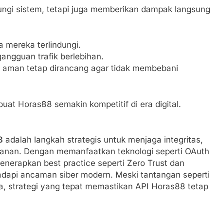
dungi sistem, tetapi juga memberikan dampak langsung
 mereka terlindungi.
gangguan trafik berlebihan.
i aman tetap dirancang agar tidak membebani
 Horas88 semakin kompetitif di era digital.
8
adalah langkah strategis untuk menjaga integritas,
ayanan. Dengan memanfaatkan teknologi seperti OAuth
enerapkan best practice seperti Zero Trust dan
dapi ancaman siber modern. Meski tantangan seperti
, strategi yang tepat memastikan API Horas88 tetap