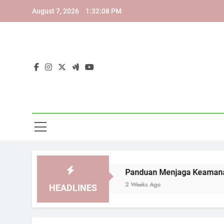
Skip
August 7, 2026
1:32:09 PM
to
content
She
Temukan R
DWINSLOT Login
Panduan Menjaga Keamanan Password 
2 Weeks Ago
HEADLINES