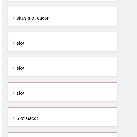
situs slot gacor
slot
slot
slot
Slot G
a
cor